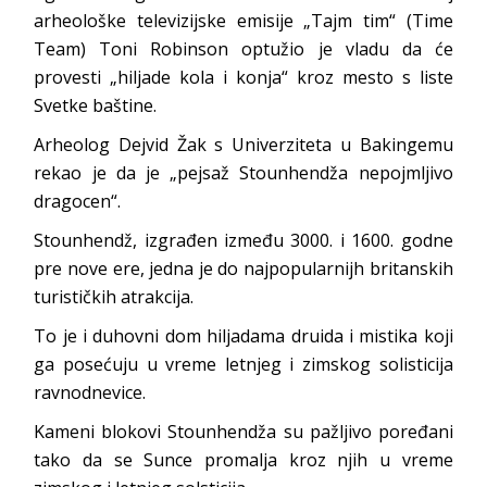
arheološke televizijske emisije „Tajm tim“ (Time
Team) Toni Robinson optužio je vladu da će
provesti „hiljade kola i konja“ kroz mesto s liste
Svetke baštine.
Arheolog Dejvid Žak s Univerziteta u Bakingemu
rekao je da je „pejsaž Stounhendža nepojmljivo
dragocen“.
Stounhendž, izgrađen između 3000. i 1600. godne
pre nove ere, jedna je do najpopularnijh britanskih
turističkih atrakcija.
To je i duhovni dom hiljadama druida i mistika koji
ga posećuju u vreme letnjeg i zimskog solisticija
ravnodnevice.
Kameni blokovi Stounhendža su pažljivo poređani
tako da se Sunce promalja kroz njih u vreme