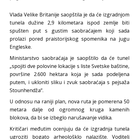
Vlada Velike Britanije saopštila je da će izgradnjom
tunela dužine 2,9 kilometara ispod zemlje biti
spušten put s gustim saobraćajem koji sada
prolazi pored praistorijskog spomenika na jugu
Engleske.
Ministarstvo saobraćaja je saopštilo da će tunel
„spojiti dve polovine lokacije s liste Svetske baštine,
površine 2.600 hektara koja je sada podeljena
putem, i ukloniti sliku i zvuk saobraćaja s pejsaža
Stounhendža“.
U odnosu na raniji plan, nova ruta je pomerena 50
metara dalje od ogromnog kruga kamenih
blokova, da bi se izbeglo narušavanje vidika.
Kritičari međutim ocenjuju da će izgradnja tunela
ugroziti bogato arheološklo nalazište. Voditelj