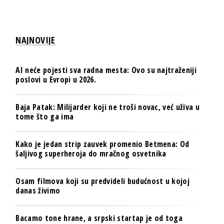
NAJNOVIJE
AI neće pojesti sva radna mesta: Ovo su najtraženiji
poslovi u Evropi u 2026.
Baja Patak: Milijarder koji ne troši novac, već uživa u
tome što ga ima
Kako je jedan strip zauvek promenio Betmena: Od
šaljivog superheroja do mračnog osvetnika
Osam filmova koji su predvideli budućnost u kojoj
danas živimo
Bacamo tone hrane, a srpski startap je od toga