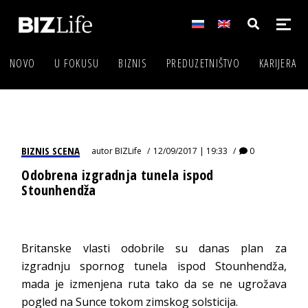
NOVO
U FOKUSU
BIZNIS
PREDUZETNIŠTVO
KARIJERA
BIZNIS SCENA
autor
BIZLife
12/09/2017 | 19:33
0
Odobrena izgradnja tunela ispod
Stounhendža
Britanske vlasti odobrile su danas plan za
izgradnju spornog tunela ispod Stounhendža,
mada je izmenjena ruta tako da se ne ugrožava
pogled na Sunce tokom zimskog solsticija.