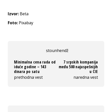
Izvor:
Beta
Foto:
Pixabay
stounhendž
Minimalna cena rada od
7 srpskih kompanija
iduće godine – 143
među 500 najuspešnijih
dinara po satu
u CIE
prethodna vest
naredna vest