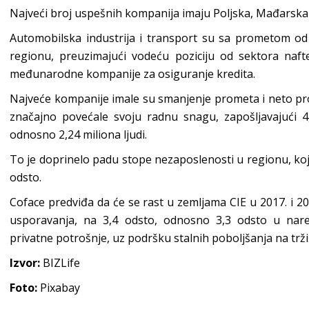
Najveći broj uspešnih kompanija imaju Poljska, Mađarska 
Automobilska industrija i transport su sa prometom od 1
regionu, preuzimajući vodeću poziciju od sektora naft
međunarodne kompanije za osiguranje kredita.
Najveće kompanije imale su smanjenje prometa i neto prof
značajno povećale svoju radnu snagu, zapošljavajući
odnosno 2,24 miliona ljudi.
To je doprinelo padu stope nezaposlenosti u regionu, koja
odsto.
Coface predviđa da će se rast u zemljama CIE u 2017. i 2
usporavanja, na 3,4 odsto, odnosno 3,3 odsto u nared
privatne potrošnje, uz podršku stalnih poboljšanja na trži
Izvor:
BIZLife
Foto:
Pixabay