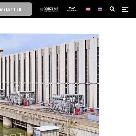
WSLETTER
E/SCHOOL
E/SCHOOL
A
A