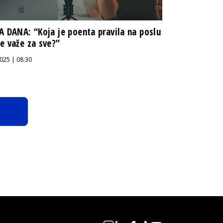
A DANA: “Koja je poenta pravila na poslu
e važe za sve?”
025 | 08:30