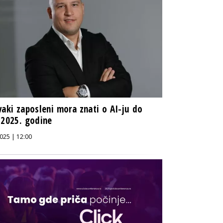
vaki zaposleni mora znati o AI-ju do
 2025. godine
025 | 12:00