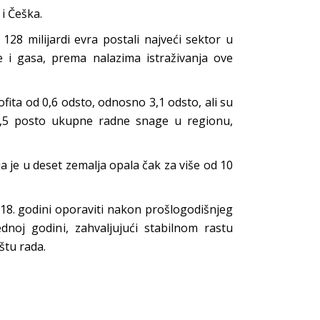
i Češka.
28 milijardi evra postali najveći sektor u
e i gasa, prema nalazima istraživanja ove
ita od 0,6 odsto, odnosno 3,1 odsto, ali su
 4,5 posto ukupne radne snage u regionu,
 je u deset zemalja opala čak za više od 10
018. godini oporaviti nakon prošlogodišnjeg
noj godini, zahvaljujući stabilnom rastu
štu rada.