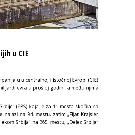
jih u CIE
anija u u centralnoj i istočnoj Evropi (CIE)
lijardi evra u prošloj godini, a među njima
rbije“ (EPS) koja je za 11 mesta skočila na
se nalazi na 94. mestu, zatim „Fijat Krajsler
lekom Srbija“ na 265. mestu, „Delez Srbija“