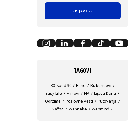
PRIJAVI SE
TAGOVI
30 Ispod 30
Bitno
Bizbendovi
Easy Life
Filmovi
HR
Izjava Dana
Odrzime
Poslovne Vesti
Putovanja
Važno
Wannabe
Webmind