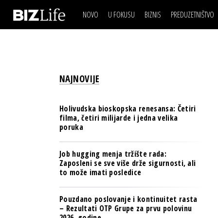
NOVO
U FOKUSU
BIZNIS
PREDUZETNIŠTVO
IZJAVA DANA
BIZNIS SCENA
VIDEO
REAL ESTATE
IZJAVA DANA
BIZNIS SCENA
BREND I KOMUNIKACI
VIDEO
REAL ESTATE
ESG & ENERGY
NAJNOVIJE
BREND I KOMUNIKACI
BANKE
ESG & ENERGY
OSIGURANJE
Holivudska bioskopska renesansa: Četiri
BANKE
filma, četiri milijarde i jedna velika
TECH I AI
poruka
OSIGURANJE
BIZNIS & SPORT
TECH I AI
Job hugging menja tržište rada:
PULS REGIONA
Zaposleni se sve više drže sigurnosti, ali
BIZNIS & SPORT
to može imati posledice
NOVO NA RAFU
PULS REGIONA
Pouzdano poslovanje i kontinuitet rasta
NOVO NA RAFU
– Rezultati OTP Grupe za prvu polovinu
2026. godine