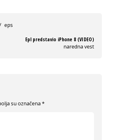
/
eps
Epl predstavio iPhone 8 (VIDEO)
naredna vest
olja su označena
*