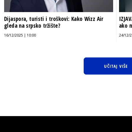
Dijaspora, turisti i troškovi: Kako Wizz Air
IZJAV
gleda na srpsko tržište?
ako n
16/12/2025 | 10:00
24/12/2
UČITAJ VIŠE