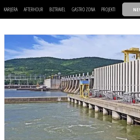
KARIJERA
AFTERHOUR
BIZTRAVEL
GASTRO ZONA
PROJEKTI
NE
POSAO
FILM I SCENA
NAJKOLEGA
LJUDI (HR)
KNJIGE
TASTY TALKS
POSAO
FILM I SCENA
NAJKOLEGA
JE
MOJ UGAO
AUTO SVET
30 ISPOD 30
LJUDI (HR)
KNJIGE
TASTY TALKS
USAVRŠAVANJE
STIL
BACK TO OFFIC
JE
MOJ UGAO
AUTO SVET
30 ISPOD 30
KNOW-HOW
WELLBEING
BIZBENDOVI
USAVRŠAVANJE
STIL
BACK TO OFFIC
BIZKOLEGIJUM
KNOW-HOW
WELLBEING
BIZBENDOVI
BMW BIZNIS LIG
BIZKOLEGIJUM
BIZLIFE WEEK
BMW BIZNIS LIG
IZJAVA GODINE
BIZLIFE WEEK
IZJAVA GODINE