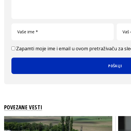
Zapamti moje ime i email u ovom pretraživaču za sl
POVEZANE VESTI