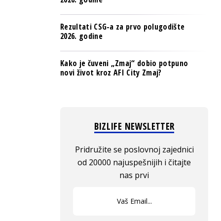
Rezultati CSG-a za prvo polugodište
2026. godine
Kako je čuveni „Zmaj“ dobio potpuno
novi život kroz AFI City Zmaj?
BIZLIFE NEWSLETTER
Pridružite se poslovnoj zajednici
od 20000 najuspešnijih i čitajte
nas prvi