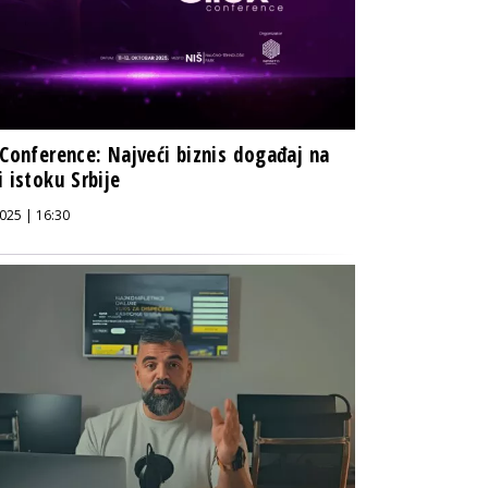
 Conference: Najveći biznis događaj na
i istoku Srbije
025 | 16:30