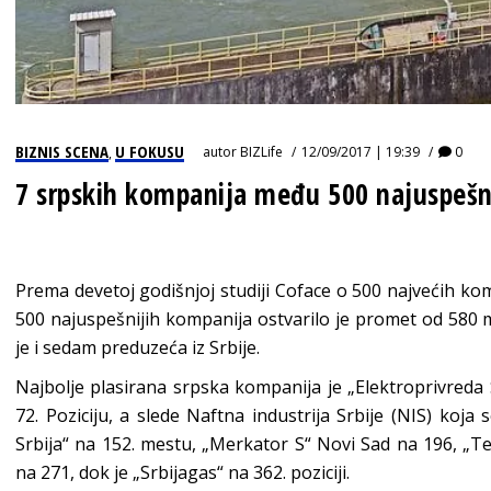
BIZNIS SCENA
U FOKUSU
autor
BIZLife
12/09/2017 | 19:39
0
,
7 srpskih kompanija među 500 najuspešni
Prema devetoj godišnjoj studiji Coface o 500 najvećih komp
500 najuspešnijih kompanija ostvarilo je promet od 580 mi
je i sedam preduzeća iz Srbije.
Najbolje plasirana srpska kompanija je „Elektroprivreda S
72. Poziciju, a slede Naftna industrija Srbije (NIS) koja 
Srbija“ na 152. mestu, „Merkator S“ Novi Sad na 196, „Te
na 271, dok je „Srbijagas“ na 362. poziciji.