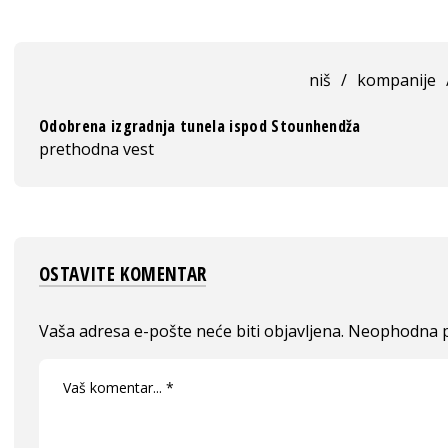
niš
/
kompanije
Odobrena izgradnja tunela ispod Stounhendža
prethodna vest
OSTAVITE KOMENTAR
Vaša adresa e-pošte neće biti objavljena.
Neophodna p