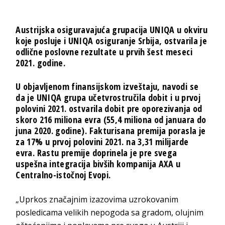
Austrijska osiguravajuća grupacija UNIQA u okviru
koje posluje i UNIQA osiguranje Srbija, ostvarila je
odlične poslovne rezultate u prvih šest meseci
2021. godine.
U objavljenom finansijskom izveštaju, navodi se
da je
UNIQA grupa u
četvrostručila dobit
i u prvoj
polovini 2021. ostvarila
dobit pre oporezivanja od
skoro 216 miliona evra
(55,4 miliona od januara do
juna 2020. godine). Fakturisana premija
porasla je
za 17%
u prvoj polovini 2021.
na 3,31 milijarde
evra
. Rastu premije doprinela je pre svega
uspešna integracija bivših kompanija AXA u
Centralno-istočnoj Evopi.
„Uprkos značajnim izazovima uzrokovanim
posledicama velikih nepogoda sa gradom, olujnim