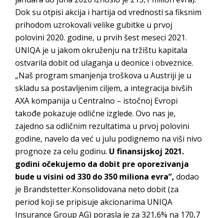
Dok su otpisi akcija i hartija od vrednosti sa fiksnim
prihodom uzrokovali velike gubitke u prvoj
polovini 2020. godine, u prvih šest meseci 2021.
UNIQA je u jakom okruženju na tržištu kapitala
ostvarila dobit od ulaganja u deonice i obveznice.
„Naš program smanjenja troškova u Austriji je u
skladu sa postavljenim ciljem, a integracija bivših
AXA kompanija u Centralno – istočnoj Evropi
takođe pokazuje odlične izglede. Ovo nas je,
zajedno sa odličnim rezultatima u prvoj polovini
godine, navelo da već u julu podignemo na viši nivo
prognoze za celu godinu.
U finansijskoj 2021.
godini očekujemo da
dobit pre oporezivanja
bude u visini od 330 do 350 miliona evra”,
dodao
je Brandstetter.Konsolidovana neto dobit (za
period koji se pripisuje akcionarima UNIQA
Insurance Group AG) porasla je za 321,6% na 170,7