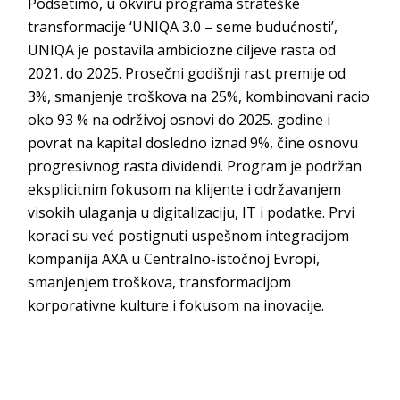
Podsetimo, u okviru programa strateške
transformacije ‘UNIQA 3.0 – seme budućnosti’,
UNIQA je postavila ambiciozne ciljeve rasta od
2021. do 2025. Prosečni godišnji rast premije od
3%, smanjenje troškova na 25%, kombinovani racio
oko 93 % na održivoj osnovi do 2025. godine i
povrat na kapital dosledno iznad 9%, čine osnovu
progresivnog rasta dividendi. Program je podržan
eksplicitnim fokusom na klijente i održavanjem
visokih ulaganja u digitalizaciju, IT i podatke. Prvi
koraci su već postignuti uspešnom integracijom
kompanija AXA u Centralno-istočnoj Evropi,
smanjenjem troškova, transformacijom
korporativne kulture i fokusom na inovacije.