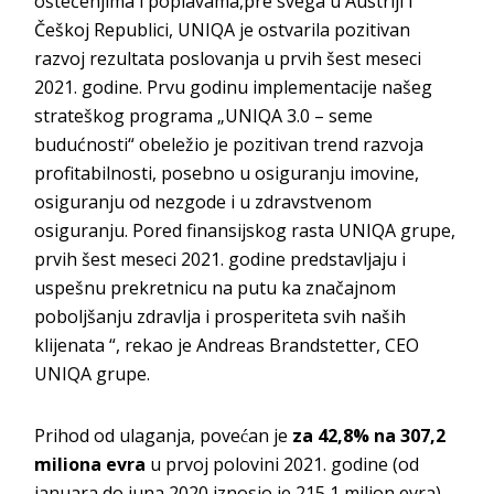
oštećenjima i poplavama,pre svega u Austriji i
Češkoj Republici, UNIQA je ostvarila pozitivan
razvoj rezultata poslovanja u prvih šest meseci
2021. godine. Prvu godinu implementacije našeg
strateškog programa „UNIQA 3.0 – seme
budućnosti“ obeležio je pozitivan trend razvoja
profitabilnosti, posebno u osiguranju imovine,
osiguranju od nezgode i u zdravstvenom
osiguranju. Pored finansijskog rasta UNIQA grupe,
prvih šest meseci 2021. godine predstavljaju i
uspešnu prekretnicu na putu ka značajnom
poboljšanju zdravlja i prosperiteta svih naših
klijenata “, rekao je Andreas Brandstetter, CEO
UNIQA grupe.
Prihod od ulaganja, povećan je
za 42,8% na 307,2
miliona evra
u prvoj polovini 2021. godine (od
januara do juna 2020 iznosio je 215,1 milion evra).