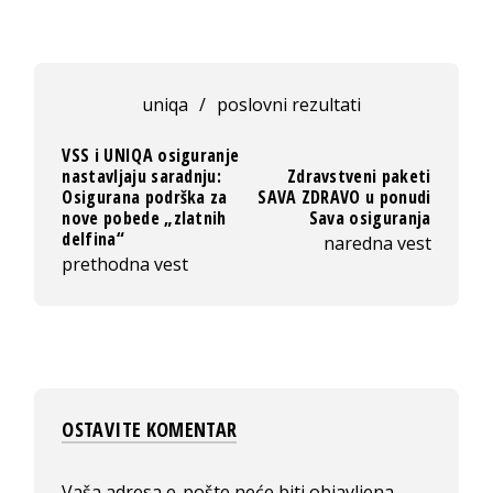
uniqa
/
poslovni rezultati
VSS i UNIQA osiguranje
nastavljaju saradnju:
Zdravstveni paketi
Osigurana podrška za
SAVA ZDRAVO u ponudi
nove pobede „zlatnih
Sava osiguranja
delfina“
naredna vest
prethodna vest
OSTAVITE KOMENTAR
Vaša adresa e-pošte neće biti objavljena.