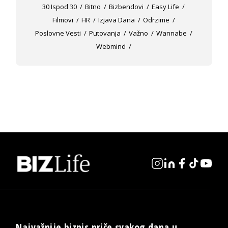
30 Ispod 30
Bitno
Bizbendovi
Easy Life
Filmovi
HR
Izjava Dana
Odrzime
Poslovne Vesti
Putovanja
Važno
Wannabe
Webmind
Najvažnije biznis priče svakog dana u