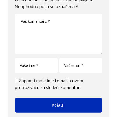
Neophodna polja su označena
*
Zapamti moje ime i email u ovom
pretraživaču za sledeći komentar.