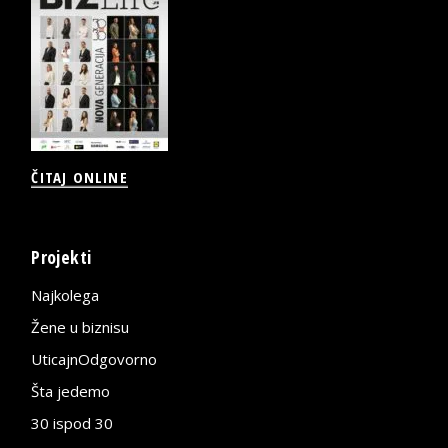
ČITAJ ONLINE
Projekti
Najkolega
Žene u biznisu
UticajnOdgovorno
Šta jedemo
30 ispod 30