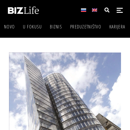
NOVO
U FOKUSU
BIZNIS
PREDUZETNIŠTVO
KARIJERA