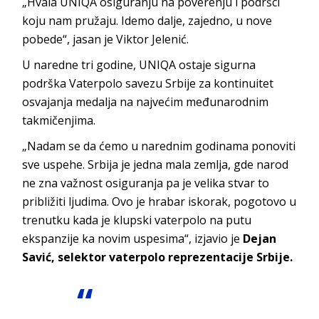
„Hvala UNIQA osiguranju na poverenju i podršci
koju nam pružaju. Idemo dalje, zajedno, u nove
pobede“, jasan je Viktor Jelenić.
U naredne tri godine, UNIQA ostaje sigurna
podrška Vaterpolo savezu Srbije za kontinuitet
osvajanja medalja na najvećim međunarodnim
takmičenjima.
„Nadam se da ćemo u narednim godinama ponoviti
sve uspehe. Srbija je jedna mala zemlja, gde narod
ne zna važnost osiguranja pa je velika stvar to
približiti ljudima. Ovo je hrabar iskorak, pogotovo u
trenutku kada je klupski vaterpolo na putu
ekspanzije ka novim uspesima“, izjavio je
Dejan
Savić, selektor vaterpolo reprezentacije Srbije.