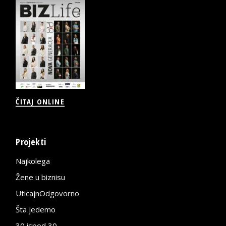
ČITAJ ONLINE
Projekti
Najkolega
Žene u biznisu
UticajnOdgovorno
Šta jedemo
30 ispod 30