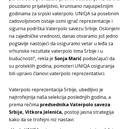
pouzdano prijateljstvo, krunisano najuspešnijim
godinama za srpski vaterpolo. UNIQA sa posebnim
zadovoljstvom ostaje osmi igrač reprezentacije i
sigurna podrška Vaterpolo savezu Srbije. Oslonjeni
na zajedničke vrednosti, danas otvaramo još jedno
poglavlje nastojeći da osiguramo vetar u leđa za
vrhunske rezultate vaterpolo tima Srbije i u
budućnosti“, rekla je
Sonja Marić
podsećajući da
su proteklih godina, pomoteri UNIQA osiguranja
bili upravo članovi vaterpolo reprezentativci.
Vaterpolo reprezentacija Srbije, ubedljivo je
najtrofejnija naša selekcija poslednjih godina, a
prema rečima
predsednika Vaterpolo saveza
Srbije, Vitkora Jelenića,
postoji jasna strategija
kako da se trofejni niz nastavi.