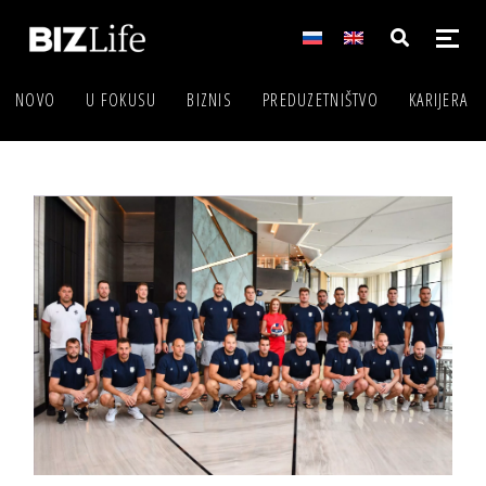
NOVO
U FOKUSU
BIZNIS
PREDUZETNIŠTVO
KARIJERA