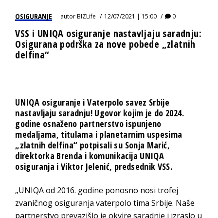
OSIGURANJE
autor
BIZLife
12/07/2021 | 15:00
0
VSS i UNIQA osiguranje nastavljaju saradnju:
Osigurana podrška za nove pobede „zlatnih
delfina“
UNIQA osiguranje i Vaterpolo savez Srbije
nastavljaju saradnju! Ugovor kojim je do 2024.
godine osnaženo partnerstvo ispunjeno
medaljama, titulama i planetarnim uspesima
„zlatnih delfina“ potpisali su
Sonja Marić
,
direktorka Brenda i komunikacija UNIQA
osiguranja i
Viktor Jelenić
, predsednik VSS.
„UNIQA od 2016. godine ponosno nosi trofej
zvaničnog osiguranja vaterpolo tima Srbije. Naše
partnerstvo prevazišlo je okvire saradnje i izraslo u