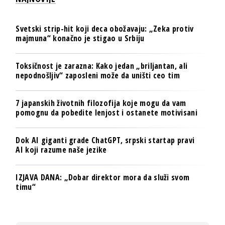
Svetski strip-hit koji deca obožavaju: „Zeka protiv
majmuna“ konačno je stigao u Srbiju
Toksičnost je zarazna: Kako jedan „briljantan, ali
nepodnošljiv“ zaposleni može da uništi ceo tim
7 japanskih životnih filozofija koje mogu da vam
pomognu da pobedite lenjost i ostanete motivisani
Dok AI giganti grade ChatGPT, srpski startap pravi
AI koji razume naše jezike
IZJAVA DANA: „Dobar direktor mora da služi svom
timu“