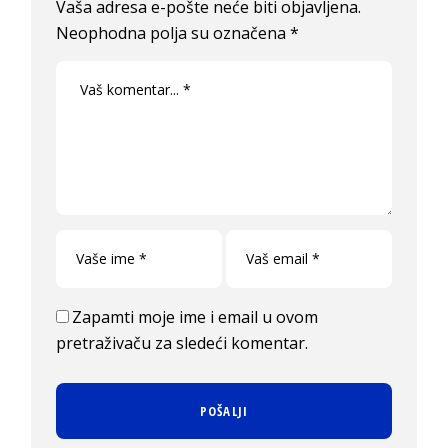
Vaša adresa e-pošte neće biti objavljena.
Neophodna polja su označena
*
Zapamti moje ime i email u ovom
pretraživaču za sledeći komentar.