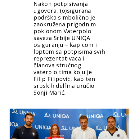
Nakon potpisivanja
ugovora, (o)sigurana
podrška simbolično je
zaokružena prigodnim
poklonom Vaterpolo
saveza Srbije UNIQA
osiguranju – kapicom i
loptom sa potpisima svih
reprezentativaca i
članova stručnog
vaterplo tima koju je
Filip Filipović, kapiten
srpskih delfina uručio
Sonji Marić.