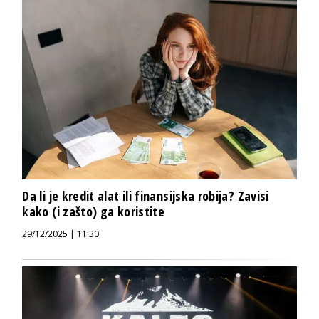
Da li je kredit alat ili finansijska robija? Zavisi
kako (i zašto) ga koristite
29/12/2025 | 11:30