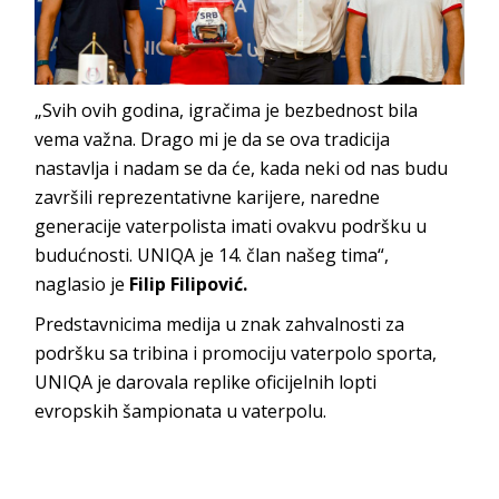
„Svih ovih godina, igračima je bezbednost bila
vema važna. Drago mi je da se ova tradicija
nastavlja i nadam se da će, kada neki od nas budu
završili reprezentativne karijere, naredne
generacije vaterpolista imati ovakvu podršku u
budućnosti. UNIQA je 14. član našeg tima“,
naglasio je
Filip Filipović.
Predstavnicima medija u znak zahvalnosti za
podršku sa tribina i promociju vaterpolo sporta,
UNIQA je darovala replike oficijelnih lopti
evropskih šampionata u vaterpolu.