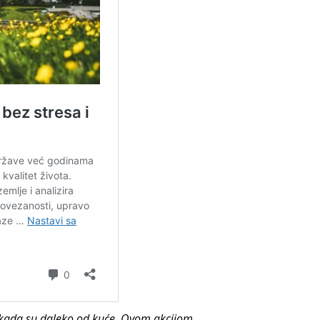
a kada su daleko od kuće. Ovom akcijom