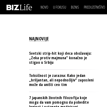
NOVO
U FOKUSU
BIZNIS
PREDUZETNIŠTVO
IZJAVA DANA
BIZNIS SCENA
VIDEO
REAL ESTATE
IZJAVA DANA
BIZNIS SCENA
BREND I KOMUNIKACI
VIDEO
REAL ESTATE
ESG & ENERGY
NAJNOVIJE
BREND I KOMUNIKACI
BANKE
ESG & ENERGY
OSIGURANJE
Svetski strip-hit koji deca obožavaju:
BANKE
„Zeka protiv majmuna“ konačno je
TECH I AI
stigao u Srbiju
OSIGURANJE
BIZNIS & SPORT
TECH I AI
Toksičnost je zarazna: Kako jedan
PULS REGIONA
„briljantan, ali nepodnošljiv“ zaposleni
BIZNIS & SPORT
može da uništi ceo tim
NOVO NA RAFU
PULS REGIONA
7 japanskih životnih filozofija koje
NOVO NA RAFU
mogu da vam pomognu da pobedite
lenjost i ostanete motivisani