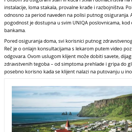
instalacije, loma stakala, provalne krađe i razbojništva. Po
odnosno za period naveden na polisi putnog osiguranja. A
pogodnost je dostupna u svim UNIQA poslovnicama, kod o
bankama.
Pored osiguranja doma, svi korisnici putnog zdravstvenog 
Reč je o onlajn konsultacijama s lekarom putem video poziva
odgovara. Ovom uslugom klijent može dobiti savete, dijag
zdravstvenih tegoba – od simptoma prehlade i gripa do gla
posebno korisno kada se klijent nalazi na putovanju u ino