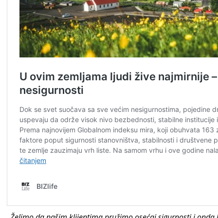
„
Želimo da našim klijentima pružimo osećaj sigurnosti i ond