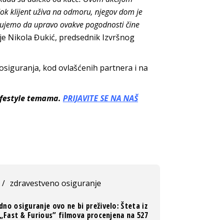
dok klijent uživa na odmoru, njegov dom je
erujemo da upravo ovakve pogodnosti čine
o je Nikola Đukić, predsednik Izvršnog
siguranja, kod ovlašćenih partnera i na
lifestyle temama.
PRIJAVITE SE NA NAŠ
/
zdravestveno osiguranje
dno osiguranje ovo ne bi preživelo: Šteta iz
„Fast & Furious” filmova procenjena na 527