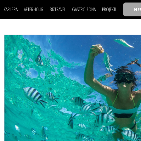
KARIJERA
AFTERHOUR
BIZTRAVEL
GASTRO ZONA
PROJEKTI
NE
POSAO
FILM I SCENA
NAJKOLEGA
LJUDI (HR)
KNJIGE
TASTY TALKS
POSAO
FILM I SCENA
NAJKOLEGA
JE
MOJ UGAO
AUTO SVET
30 ISPOD 30
LJUDI (HR)
KNJIGE
TASTY TALKS
USAVRŠAVANJE
STIL
BACK TO OFFICE/SCHOOL
JE
MOJ UGAO
AUTO SVET
30 ISPOD 30
KNOW-HOW
WELLBEING
BIZBENDOVI
USAVRŠAVANJE
STIL
BACK TO OFFICE/SCHOOL
BIZKOLEGIJUM
KNOW-HOW
WELLBEING
BIZBENDOVI
BMW BIZNIS LIGA
BIZKOLEGIJUM
BIZLIFE WEEK
BMW BIZNIS LIGA
IZJAVA GODINE
BIZLIFE WEEK
IZJAVA GODINE