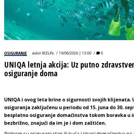
OSIGURANJE
autor
BIZLife
19/06/2026 | 13:00
0
UNIQA letnja akcija: Uz putno zdravstven
osiguranje doma
UNIQA i ovog leta brine o sigurnosti svojih klijenata
osiguranja zaključenu u periodu od 15. juna do 30. sep
besplatno osiguranje domaćinstva tokom boravka u in
bezbrižno, znajući da im je i dom zaštićen.
Polisom su osigurani stan ili kuća i stvari domaćinstva na ad