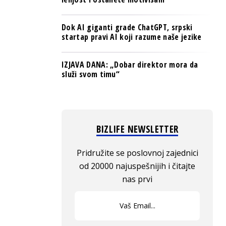
Dok AI giganti grade ChatGPT, srpski
startap pravi AI koji razume naše jezike
IZJAVA DANA: „Dobar direktor mora da
služi svom timu“
BIZLIFE NEWSLETTER
Pridružite se poslovnoj zajednici
od 20000 najuspešnijih i čitajte
nas prvi