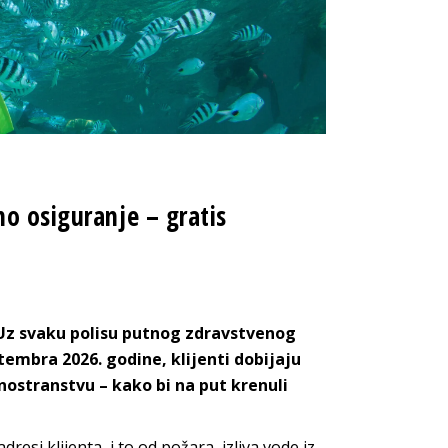
o osiguranje – gratis
. Uz svaku polisu putnog zdravstvenog
tembra 2026. godine, klijenti dobijaju
ostranstvu – kako bi na put krenuli
resi klijenta, i to od požara, izliva vode iz