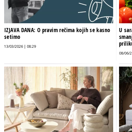
IZJAVA DANA: O pravim rečima kojih se kasno
U sar
setimo
smanj
prili
13/03/2026 | 08:29
08/06/2