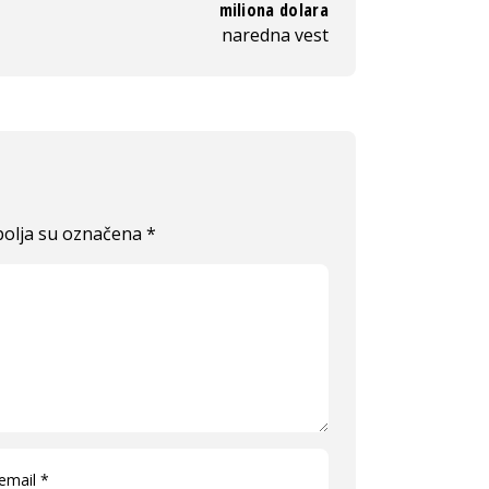
miliona dolara
naredna vest
olja su označena
*