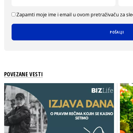
Zapamti moje ime i email u ovom pretraživaču za sl
POVEZANE VESTI