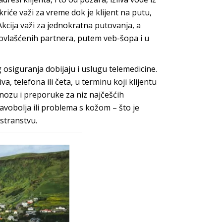
kriće važi za vreme dok je klijent na putu,
kcija važi za jednokratna putovanja, a
vlašćenih partnera, putem veb-šopa i u
osiguranja dobijaju i uslugu telemedicine.
, telefona ili četa, u terminu koji klijentu
nozu i preporuke za niz najčešćih
vobolja ili problema s kožom – što je
stranstvu.