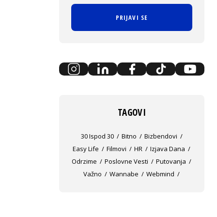
PRIJAVI SE
TAGOVI
30 Ispod 30
Bitno
Bizbendovi
Easy Life
Filmovi
HR
Izjava Dana
Odrzime
Poslovne Vesti
Putovanja
Važno
Wannabe
Webmind