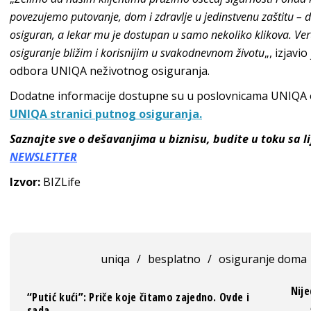
povezujemo putovanje, dom i zdravlje u jedinstvenu zaštitu – 
osiguran, a lekar mu je dostupan u samo nekoliko klikova. V
osiguranje bližim i korisnijim u svakodnevnom životu
„, izjavi
odbora UNIQA neživotnog osiguranja.
Dodatne informacije dostupne su u poslovnicama UNIQA o
UNIQA stranici putnog osiguranja.
Saznajte sve o dešavanjima u biznisu, budite u toku sa 
NEWSLETTER
Izvor:
BIZLife
uniqa
/
besplatno
/
osiguranje doma
Nije
“Putić kući”: Priče koje čitamo zajedno. Ovde i
sada.