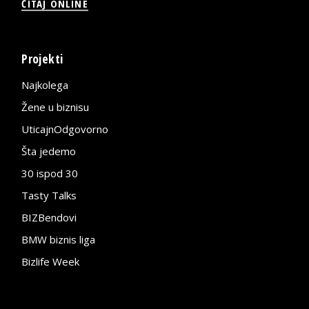
ČITAJ ONLINE
Projekti
Najkolega
Žene u biznisu
UticajnOdgovorno
Šta jedemo
30 ispod 30
Tasty Talks
BIZBendovi
BMW biznis liga
Bizlife Week