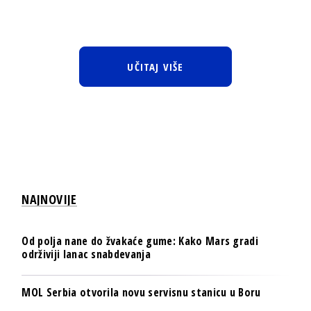
UČITAJ VIŠE
NAJNOVIJE
Od polja nane do žvakaće gume: Kako Mars gradi
održiviji lanac snabdevanja
MOL Serbia otvorila novu servisnu stanicu u Boru