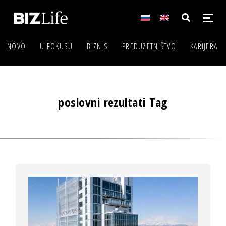
NOVO
U FOKUSU
BIZNIS
PREDUZETNIŠTVO
KARIJERA
poslovni rezultati Tag