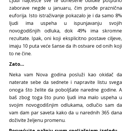
Ljudi najčešće sve te donešene odluke potpuno
zaborave negde u januaru, čim prođe praznična
euforija. Isto istraživanje pokazalo je i da samo 8%
ljudi ima uspeha u ispunjavanju svojih
novogodišnjih odluka, dok 49% ima skromne
rezultate. Ipak, oni koji eksplicitno postave ciljeve,
imaju 10 puta veće šanse da ih ostvare od onih koji
to ne čine.
Zato…
Neka vam Nova godina posluži kao okidač da
naterate sebe da sednete i napravite listu svega
onoga što želite da poboljšate naredne godine. A
baš zbog toga što puno ljudi ima malo uspeha u
svojim novogodišnjim odlukama, odlučio sam da
vam dam par saveta kako da u narednih 365 dana
doživite željenu promenu.
Posvećujte pažnju svom spoljašnjem izgledu
–