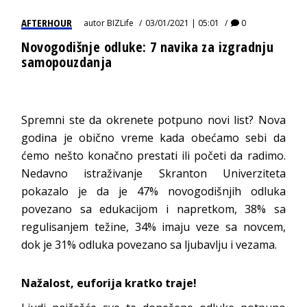
AFTERHOUR
autor
BIZLife
03/01/2021 | 05:01
0
Novogodišnje odluke: 7 navika za izgradnju
samopouzdanja
Spremni ste da okrenete potpuno novi list? Nova
godina je obično vreme kada obećamo sebi da
ćemo nešto konačno prestati ili početi da radimo.
Nedavno istraživanje Skranton Univerziteta
pokazalo je da je 47% novogodišnjih odluka
povezano sa edukacijom i napretkom, 38% sa
regulisanjem težine, 34% imaju veze sa novcem,
dok je 31% odluka povezano sa ljubavlju i vezama.
Nažalost, euforija kratko traje!