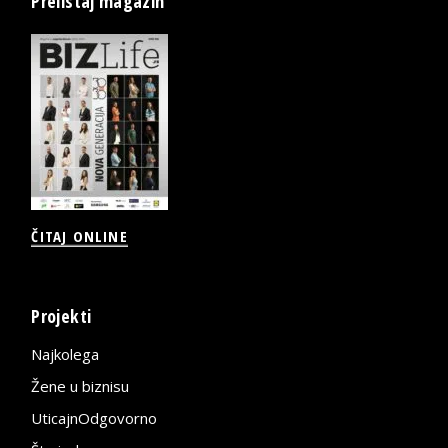
Prelistaj magazin
ČITAJ ONLINE
Projekti
Najkolega
Žene u biznisu
UticajnOdgovorno