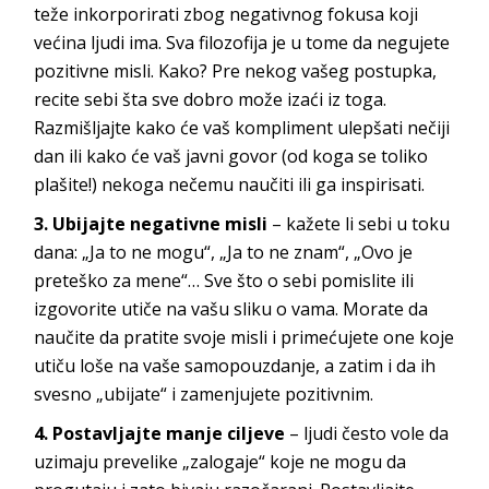
teže inkorporirati zbog negativnog fokusa koji
većina ljudi ima. Sva filozofija je u tome da negujete
pozitivne misli. Kako? Pre nekog vašeg postupka,
recite sebi šta sve dobro može izaći iz toga.
Razmišljajte kako će vaš kompliment ulepšati nečiji
dan ili kako će vaš javni govor (od koga se toliko
plašite!) nekoga nečemu naučiti ili ga inspirisati.
3. Ubijajte negativne misli
– kažete li sebi u toku
dana: „Ja to ne mogu“, „Ja to ne znam“, „Ovo je
preteško za mene“… Sve što o sebi pomislite ili
izgovorite utiče na vašu sliku o vama. Morate da
naučite da pratite svoje misli i primećujete one koje
utiču loše na vaše samopouzdanje, a zatim i da ih
svesno „ubijate“ i zamenjujete pozitivnim.
4. Postavljajte manje ciljeve
– ljudi često vole da
uzimaju prevelike „zalogaje“ koje ne mogu da