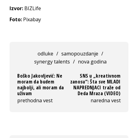
Izvor:
BIZLife
Foto:
Pixabay
odluke
/
samopouzdanje
/
synergy talents
/
nova godina
Boško Jakovljević: Ne
SNS u „kreativnom
moram da budem
zanosu“: Šta sve MLADI
najbolji, ali moram da
NAPREDNJACI traže od
uživam
Deda Mraza (VIDEO)
prethodna vest
naredna vest