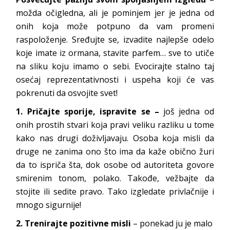
možda očigledna, ali je pominjem jer je jedna od
onih koja može potpuno da vam promeni
raspoloženje. Sređujte se, izvadite najlepše odelo
koje imate iz ormana, stavite parfem… sve to utiče
na sliku koju imamo o sebi. Evocirajte stalno taj
osećaj reprezentativnosti i uspeha koji će vas
pokrenuti da osvojite svet!
1.
Pričajte sporije, ispravite se –
još jedna od
onih prostih stvari koja pravi veliku razliku u tome
kako nas drugi doživljavaju. Osoba koja misli da
druge ne zanima ono što ima da kaže obično žuri
da to ispriča šta, dok osobe od autoriteta govore
smirenim tonom, polako. Takođe, vežbajte da
stojite ili sedite pravo. Tako izgledate privlačnije i
mnogo sigurnije!
2. Trenirajte pozitivne misli
– ponekad ju je malo