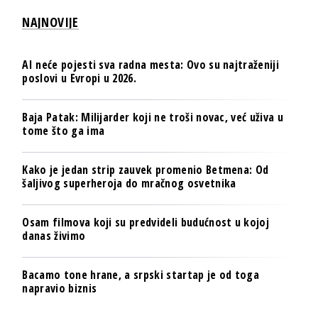
NAJNOVIJE
AI neće pojesti sva radna mesta: Ovo su najtraženiji
poslovi u Evropi u 2026.
Baja Patak: Milijarder koji ne troši novac, već uživa u
tome što ga ima
Kako je jedan strip zauvek promenio Betmena: Od
šaljivog superheroja do mračnog osvetnika
Osam filmova koji su predvideli budućnost u kojoj
danas živimo
Bacamo tone hrane, a srpski startap je od toga
napravio biznis