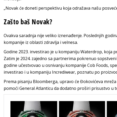
„Novak će doneti perspektivu koja odražava našu posvećen
Zašto baš Novak?
Ovakva saradnja nije veliko iznenađenje. Poslednjih godina 
kompanije iz oblasti zdravlja i velnesa.
Godine 2023. investirao je u kompaniju Waterdrop, koja pro
Zatim je 2024. zajedno sa partnerima pokrenuo sopstveni 
godine učestvovao u osnivanju kompanije Cob Foods, speci
investirao i u kompaniju Incrediwear, poznatu po proizvo
Prema pisanju Bloomberga, upravo će Đokovićeva mreža kon
pomoći General Atlanticu da dodatno proširi prisustvo u 