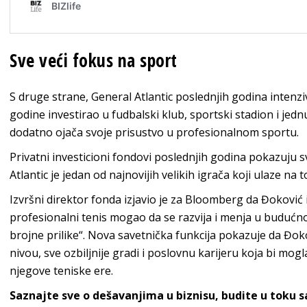
Sve veći fokus na sport
S druge strane, General Atlantic poslednjih godina intenzi
godine investirao u fudbalski klub, sportski stadion i jedn
dodatno ojača svoje prisustvo u profesionalnom sportu.
Privatni investicioni fondovi poslednjih godina pokazuju s
Atlantic je jedan od najnovijih velikih igrača koji ulaze na to
Izvršni direktor fonda izjavio je za Bloomberg da Đoković
profesionalni tenis mogao da se razvija i menja u budućnos
brojne prilike“. Nova savetnička funkcija pokazuje da Đokov
nivou, sve ozbiljnije gradi i poslovnu karijeru koja bi mog
njegove teniske ere.
Saznajte sve o dešavanjima u biznisu, budite u toku 