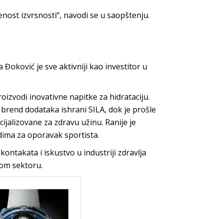
ost izvrsnosti“, navodi se u saopštenju.
Đoković je sve aktivniji kao investitor u
izvodi inovativne napitke za hidrataciju.
brend dodataka ishrani SILA, dok je prošle
jalizovane za zdravu užinu. Ranije je
dima za oporavak sportista.
takata i iskustvo u industriji zdravlja
tom sektoru.