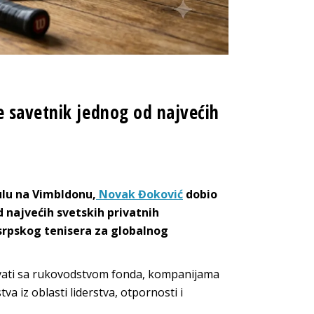
e savetnik jednog od najvećih
ulu na Vimbldonu,
Novak Đoković
dobio
d najvećih svetskih privatnih
 srpskog tenisera za globalnog
ivati sa rukovodstvom fonda, kompanijama
tva iz oblasti liderstva, otpornosti i