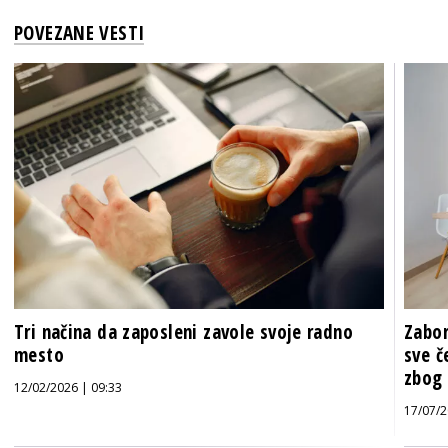
POVEZANE VESTI
Tri načina da zaposleni zavole svoje radno
Zabor
mesto
sve č
zbog 
12/02/2026 | 09:33
17/07/2