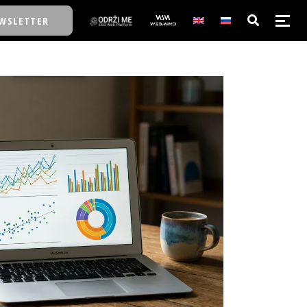
WSLETTER
E/SCHOOL
E/SCHOOL
A
A