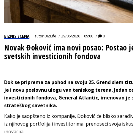
BIZNIS SCENA
autor
BIZLife
29/06/2026 | 09:00
0
Novak Đoković ima novi posao: Postao j
svetskih investicionih fondova
Dok se priprema za pohod na svoju 25. Grend slem tit
je i novu poslovnu ulogu van teniskog terena. Jedan o
investicionih fondova, General Atlantic, imenovao je
strateškog savetnika.
Kako je saopšteno iz kompanije, Đoković će blisko sarađ
iz njihovog portfolija i investitorima, prenoseći svoja iskus
inovacija.