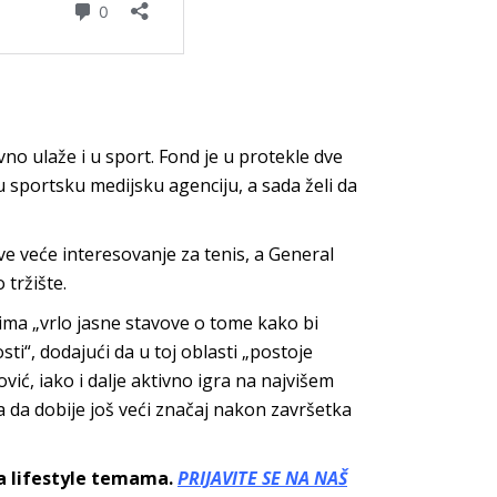
vno ulaže i u sport. Fond je u protekle dve
u sportsku medijsku agenciju, a sada želi da
ve veće interesovanje za tenis, a General
 tržište.
 ima „vrlo jasne stavove o tome kako bi
ti“, dodajući da u toj oblasti „postoje
ić, iako i dalje aktivno igra na najvišem
la da dobije još veći značaj nakon završetka
sa lifestyle temama.
PRIJAVITE SE NA NAŠ