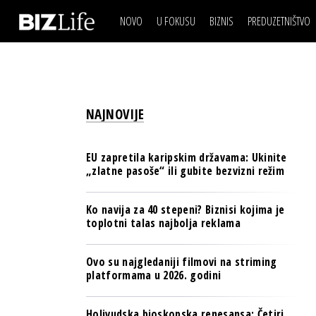
NOVO
U FOKUSU
BIZNIS
PREDUZETNIŠTVO
IZJAVA DANA
BIZNIS SCENA
VIDEO
REAL ESTATE
IZJAVA DANA
BIZNIS SCENA
BREND I KOMUNIKACI
VIDEO
REAL ESTATE
ESG & ENERGY
NAJNOVIJE
BREND I KOMUNIKACI
BANKE
ESG & ENERGY
OSIGURANJE
EU zapretila karipskim državama: Ukinite
BANKE
„zlatne pasoše“ ili gubite bezvizni režim
TECH I AI
OSIGURANJE
BIZNIS & SPORT
Ko navija za 40 stepeni? Biznisi kojima je
TECH I AI
toplotni talas najbolja reklama
PULS REGIONA
BIZNIS & SPORT
NOVO NA RAFU
Ovo su najgledaniji filmovi na striming
PULS REGIONA
platformama u 2026. godini
NOVO NA RAFU
Holivudska bioskopska renesansa: Četiri