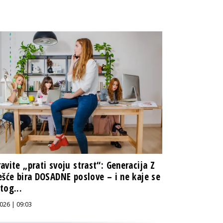
avite „prati svoju strast“: Generacija Z
ešće bira DOSADNE poslove – i ne kaje se
tog...
026 | 09:03