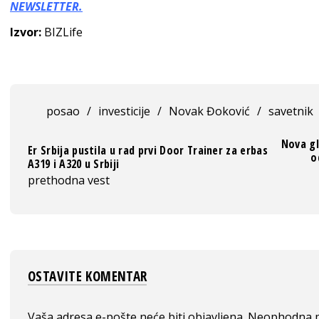
NEWSLETTER.
Izvor:
BIZLife
posao
/
investicije
/
Novak Đoković
/
savetnik
Nova gl
Er Srbija pustila u rad prvi Door Trainer za erbas
o
A319 i A320 u Srbiji
prethodna vest
OSTAVITE KOMENTAR
Vaša adresa e-pošte neće biti objavljena.
Neophodna p