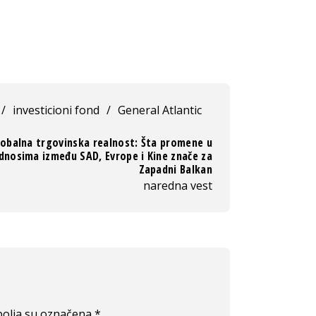
/
investicioni fond
/
General Atlantic
obalna trgovinska realnost: Šta promene u
dnosima između SAD, Evrope i Kine znače za
Zapadni Balkan
naredna vest
olja su označena
*