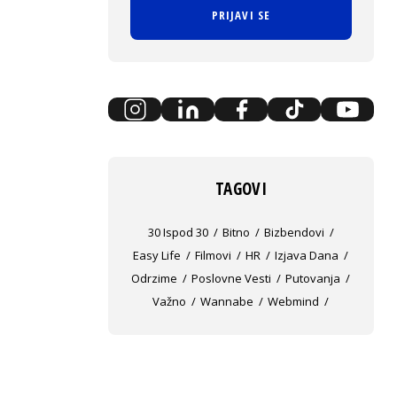
PRIJAVI SE
TAGOVI
30 Ispod 30
Bitno
Bizbendovi
Easy Life
Filmovi
HR
Izjava Dana
Odrzime
Poslovne Vesti
Putovanja
Važno
Wannabe
Webmind