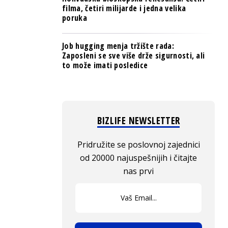
filma, četiri milijarde i jedna velika
poruka
Job hugging menja tržište rada:
Zaposleni se sve više drže sigurnosti, ali
to može imati posledice
BIZLIFE NEWSLETTER
Pridružite se poslovnoj zajednici
od 20000 najuspešnijih i čitajte
nas prvi