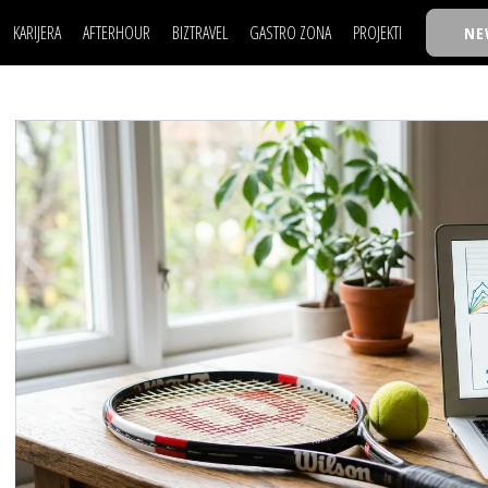
KARIJERA
AFTERHOUR
BIZTRAVEL
GASTRO ZONA
PROJEKTI
NE
POSAO
FILM I SCENA
NAJKOLEGA
LJUDI (HR)
KNJIGE
TASTY TALKS
POSAO
FILM I SCENA
NAJKOLEGA
JE
MOJ UGAO
AUTO SVET
30 ISPOD 30
LJUDI (HR)
KNJIGE
TASTY TALKS
USAVRŠAVANJE
STIL
BACK TO OFFIC
JE
MOJ UGAO
AUTO SVET
30 ISPOD 30
KNOW-HOW
WELLBEING
BIZBENDOVI
USAVRŠAVANJE
STIL
BACK TO OFFIC
BIZKOLEGIJUM
KNOW-HOW
WELLBEING
BIZBENDOVI
BMW BIZNIS LIG
BIZKOLEGIJUM
BIZLIFE WEEK
BMW BIZNIS LIG
IZJAVA GODINE
BIZLIFE WEEK
IZJAVA GODINE