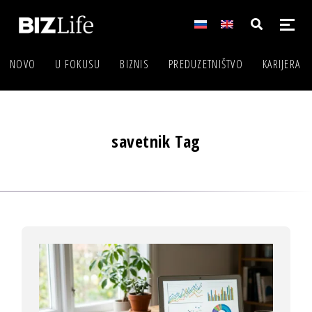
NOVO
U FOKUSU
BIZNIS
PREDUZETNIŠTVO
KARIJERA
savetnik Tag