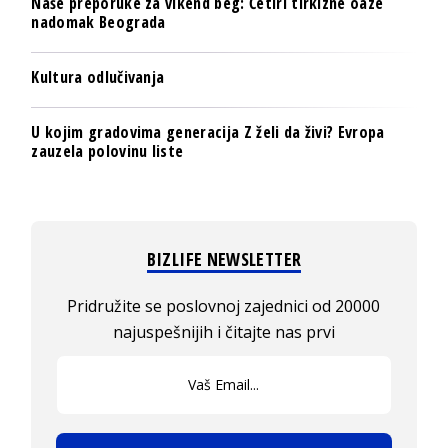
Naše preporuke za vikend beg: Četiri tirkizne oaze
nadomak Beograda
Kultura odlučivanja
U kojim gradovima generacija Z želi da živi? Evropa
zauzela polovinu liste
BIZLIFE NEWSLETTER
Pridružite se poslovnoj zajednici od 20000
najuspešnijih i čitajte nas prvi