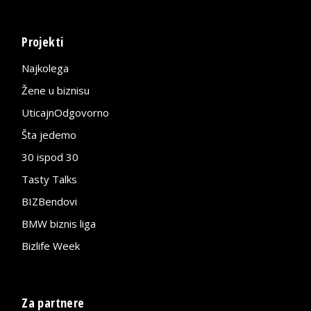
Projekti
Najkolega
Žene u biznisu
UticajnOdgovorno
Šta jedemo
30 ispod 30
Tasty Talks
BIZBendovi
BMW biznis liga
Bizlife Week
Za partnere