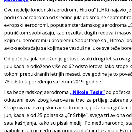
Ove nedelje londonski aerodrom ,,Hitrou“ (LHR) najavio je 
pođu sa aerodroma od sredine jula do sredine septembra.
evropski aerodromi, poput amsterdamskog aerodroma ,,Šip
putničkom saobraćaju, kao rezultat dugih redova i masovn
kojih su aerodromi u problemu. Saopštenje sa ,,Hitroa“ d
avio-saobraćaju sa kojima se vazdušne luke sve teže bore 
Od početka jula odložen je gotovo svaki drugi let sa ovog
julu kada je odloženo više od 62 odsto letova. Iako stope 
tokom prebukiranih letnjih meseci, ove godine je to poveć
78 odsto u poređenju sa letom 2019. godine.
I sa beogradskog aerodroma
,,Nikola Tesla“
od početka 
otkazani letovi zbog kvarova na traci za prtljag, zabrane
štrajkova na evropskim aerodromima, požara na grčkim ost
jun, kada je od 25 polazaka ,,Er Srbije“, svega tri aviona 
sata kašnjenja, kako su pisali mediji. Po međunarodnoj stati
najboljim, ali ni među najgorim vazdušnim lukama u Evrop