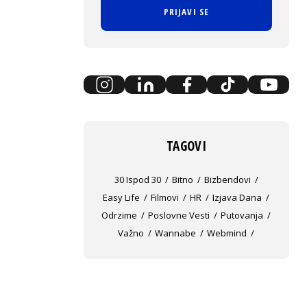
PRIJAVI SE
TAGOVI
30 Ispod 30
Bitno
Bizbendovi
Easy Life
Filmovi
HR
Izjava Dana
Odrzime
Poslovne Vesti
Putovanja
Važno
Wannabe
Webmind