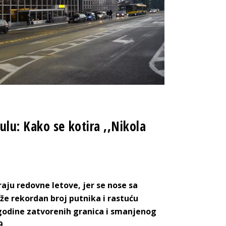
lu: Kako se kotira ,,Nikola
aju redovne letove, jer se nose sa
že rekordan broj putnika i rastuću
 godine zatvorenih granica i smanjenog
9.