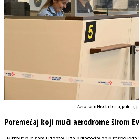
Aerodorm Nikola Tesla, putnici, 
Poremećaj koji muči aerodrome širom Ev
,,Hitrou“ nije sam u zahtevu za prilagođavanje rasporeda