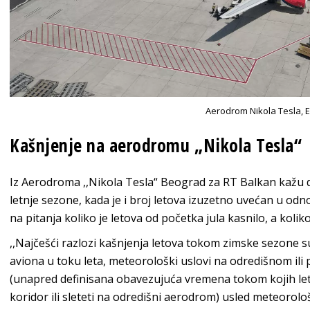
Aerodrom Nikola Tesla, E
Kašnjenje na aerodromu „Nikola Tesla“
Iz Aerodroma ,,Nikola Tesla“ Beograd za RT Balkan kažu 
letnje sezone, kada je i broj letova izuzetno uvećan u od
na pitanja koliko je letova od početka jula kasnilo, a koliko
,,Najčešći razlozi kašnjenja letova tokom zimske sezone s
aviona u toku leta, meteorološki uslovi na odredišnom ili
(unapred definisana obavezujuća vremena tokom kojih le
koridor ili sleteti na odredišni aerodrom) usled meteorolo