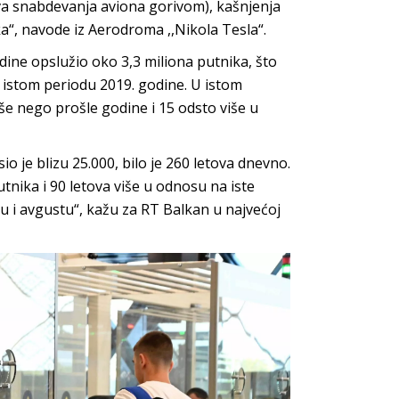
ava snabdevanja aviona gorivom), kašnjenja
a“, navode iz Aerodroma ,,Nikola Tesla“.
ine opslužio oko 3,3 miliona putnika, što
u istom periodu 2019. godine. U istom
še nego prošle godine i 15 odsto više u
io je blizu 25.000, bilo je 260 letova dnevno.
tnika i 90 letova više u odnosu na iste
lu i avgustu“, kažu za RT Balkan u najvećoj