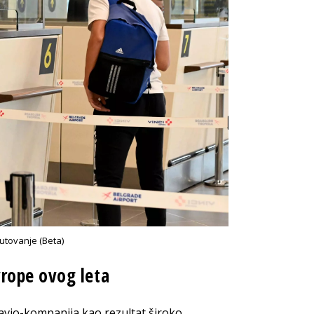
putovanje (Beta)
rope ovog leta
 avio-kompanija kao rezultat široko