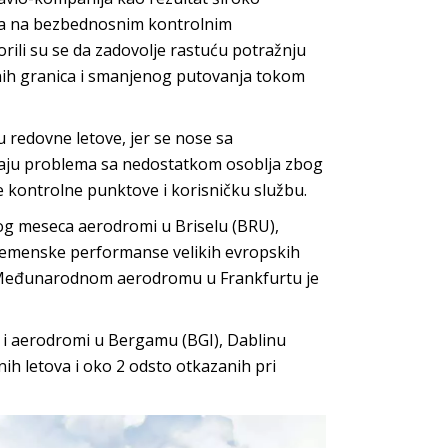
ova na bezbednosnim kontrolnim
rili su se da zadovolje rastuću potražnju
enih granica i smanjenog putovanja tokom
u redovne letove, jer se nose sa
maju problema sa nedostatkom osoblja zbog
e kontrolne punktove i korisničku službu.
og meseca aerodromi u Briselu (BRU),
e vremenske performanse velikih evropskih
na Međunarodnom aerodromu u Frankfurtu je
 i aerodromi u Bergamu (BGI), Dablinu
ih letova i oko 2 odsto otkazanih pri