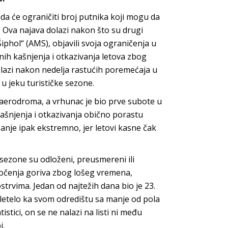
da će ograničiti broj putnika koji mogu da
 Ova najava dolazi nakon što su drugi
hol“ (AMS), objavili svoja ograničenja u
ih kašnjenja i otkazivanja letova zbog
olazi nakon nedelja rastućih poremećaja u
u jeku turističke sezone.
 aerodroma, a vrhunac je bio prve subote u
kašnjenja i otkazivanja obično porastu
anje ipak ekstremno, jer letovi kasne čak
sezone su odloženi, preusmereni ili
 točenja goriva zbog lošeg vremena,
rvima. Jedan od najtežih dana bio je 23.
odletelo ka svom odredištu sa manje od pola
stici, on se ne nalazi na listi ni među
i.