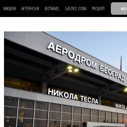
KARIJERA
AFTERHOUR
BIZTRAVEL
GASTRO ZONA
PROJEKTI
NE
POSAO
FILM I SCENA
NAJKOLEGA
LJUDI (HR)
KNJIGE
TASTY TALKS
POSAO
FILM I SCENA
NAJKOLEGA
JE
MOJ UGAO
AUTO SVET
30 ISPOD 30
LJUDI (HR)
KNJIGE
TASTY TALKS
USAVRŠAVANJE
STIL
BACK TO OFFIC
JE
MOJ UGAO
AUTO SVET
30 ISPOD 30
KNOW-HOW
WELLBEING
BIZBENDOVI
USAVRŠAVANJE
STIL
BACK TO OFFIC
BIZKOLEGIJUM
KNOW-HOW
WELLBEING
BIZBENDOVI
BMW BIZNIS LIG
BIZKOLEGIJUM
BIZLIFE WEEK
BMW BIZNIS LIG
IZJAVA GODINE
BIZLIFE WEEK
IZJAVA GODINE