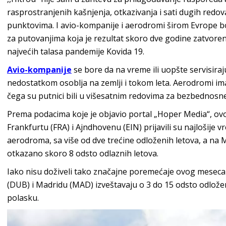
rasprostranjenih kašnjenja, otkazivanja i sati dugih red
punktovima. I avio-kompanije i aerodromi širom Evrope bo
za putovanjima koja je rezultat skoro dve godine zatvor
najvećih talasa pandemije Kovida 19.
Avio-kompanije
se bore da na vreme ili uopšte servisiraj
nedostatkom osoblja na zemlji i tokom leta. Aerodromi i
čega su putnici bili u višesatnim redovima za bezbednosn
Prema podacima koje je objavio portal „Hoper Media“, ov
Frankfurtu (FRA) i Ajndhovenu (EIN) prijavili su najlošij
aerodroma, sa više od dve trećine odloženih letova, a 
otkazano skoro 8 odsto odlaznih letova.
Iako nisu doživeli tako značajne poremećaje ovog meseca
(DUB) i Madridu (MAD) izveštavaju o 3 do 15 odsto odložen
polasku.