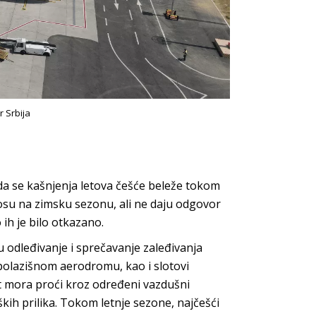
r Srbija
da se kašnjenja letova češće beleže tokom
nosu na zimsku sezonu, ali ne daju odgovor
 ih je bilo otkazano.
u odleđivanje i sprečavanje zaleđivanja
 polazišnom aerodromu, kao i slotovi
t mora proći kroz određeni vazdušni
ških prilika. Tokom letnje sezone, najčešći