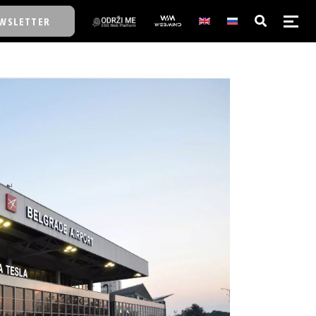
WSLETTER
E/SCHOOL
E/SCHOOL
A
A