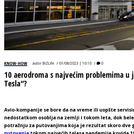
KNOW-HOW
autor
BIZLife
01/08/2023 | 10:10
0
10 aerodroma s najvećim problemima u ju
Tesla“?
Avio-kompanije se bore da na vreme ili uopšte servisir
nedostatkom osoblja na zemlji i tokom leta, dok bele
potražnju za putovanjima koja je rezultat skoro dve
putovanja
tokom najvećih talasa pandemije kovida 1