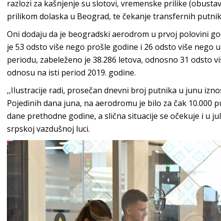
razlozi za kašnjenje su slotovi, vremenske prilike (obust
prilikom dolaska u Beograd, te čekanje transfernih putnik
Oni dodaju da je beogradski aerodrom u prvoj polovini god
je 53 odsto više nego prošle godine i 26 odsto više nego 
periodu, zabeleženo je 38.286 letova, odnosno 31 odsto vi
odnosu na isti period 2019. godine.
,,Ilustracije radi, prosečan dnevni broj putnika u junu iznos
Pojedinih dana juna, na aerodromu je bilo za čak 10.000 pu
dane prethodne godine, a slična situacije se očekuje i u ju
srpskoj vazdušnoj luci.