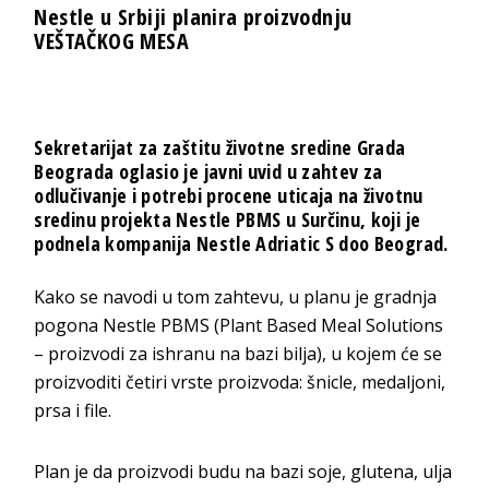
Nestle u Srbiji planira proizvodnju
VEŠTAČKOG MESA
Sekretarijat za zaštitu životne sredine Grada
Beograda oglasio je javni uvid u zahtev za
odlučivanje i potrebi procene uticaja na životnu
sredinu projekta Nestle PBMS u Surčinu, koji je
podnela kompanija Nestle Adriatic S doo Beograd.
Kako se navodi u tom zahtevu, u planu je gradnja
pogona Nestle PBMS (Plant Based Meal Solutions
– proizvodi za ishranu na bazi bilja), u kojem će se
proizvoditi četiri vrste proizvoda: šnicle, medaljoni,
prsa i file.
Plan je da proizvodi budu na bazi soje, glutena, ulja