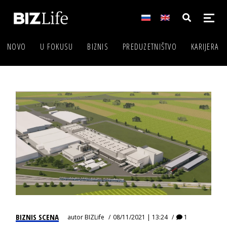
NOVO
U FOKUSU
BIZNIS
PREDUZETNIŠTVO
KARIJERA
BIZNIS SCENA
autor
BIZLife
08/11/2021 | 13:24
1