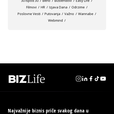
30 Ispod 30
Bitno
Bizbendovi
Easy Life
Filmovi
HR
Izjava Dana
Odrzime
Poslovne Vesti
Putovanja
Važno
Wannabe
Webmind
Najvažnije biznis priče svakog dana u