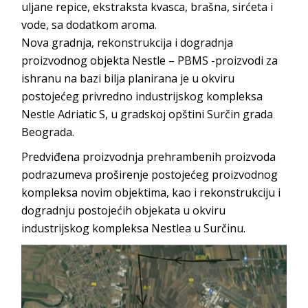
uljane repice, ekstraksta kvasca, brašna, sirćeta i
vode, sa dodatkom aroma.
Nova gradnja, rekonstrukcija i dogradnja
proizvodnog objekta Nestle – PBMS -proizvodi za
ishranu na bazi bilja planirana je u okviru
postojećeg privredno industrijskog kompleksa
Nestle Adriatic S, u gradskoj opštini Surčin grada
Beograda.
Predviđena proizvodnja prehrambenih proizvoda
podrazumeva proširenje postojećeg proizvodnog
kompleksa novim objektima, kao i rekonstrukciju i
dogradnju postojećih objekata u okviru
industrijskog kompleksa Nestlea u Surčinu.