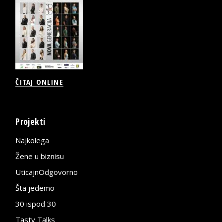
ČITAJ ONLINE
Projekti
Najkolega
Žene u biznisu
UticajnOdgovorno
Šta jedemo
30 ispod 30
Tasty Talks