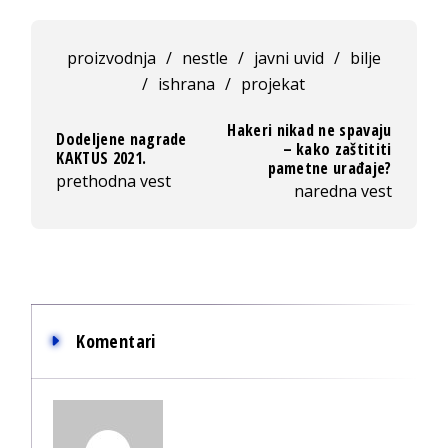
proizvodnja
/
nestle
/
javni uvid
/
bilje
/
ishrana
/
projekat
Hakeri nikad ne spavaju
Dodeljene nagrade
– kako zaštititi
KAKTUS 2021.
pametne urađaje?
prethodna vest
naredna vest
Komentari