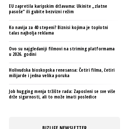
EU zapretila karipskim državama: Ukinite „zlatne
pasoše“ ili gubite bezvizni režim
Ko navija za 40 stepeni? Biznisi kojima je toplotni
talas najbolja reklama
Ovo su najgledaniji filmovi na striming platformama
u 2026. godini
Holivudska bioskopska renesansa: Četiri filma, četiri
milijarde i jedna velika poruka
Job hugging menja tržište rada: Zaposleni se sve više
drže sigurnosti, ali to može imati posledice
BIZLIFE NEWSLETTER