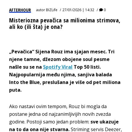
AFTERHOUR
autor
BIZLife
27/01/2026 | 14:32
0
Misteriozna pevačica sa milionima strimova,
ali ko (ili šta) je ona?
„Pevačica“ Sijena Rouz ima sjajan mesec. Tri
njene tamne, džezom obojene soul pesme
našle su se na
Spotify Viral
Top 50 listi.
Najpopularnija među njima, sanjiva balada
Into the Blue, preslušana je više od pet miliona
puta.
Ako nastavi ovim tempom, Rouz bi mogla da
postane jedna od najzanimljivijih novih zvezda
godine. Postoji samo jedan problem:
sve ukazuje
na to da ona nije stvarna.
Striming servis Deezer,