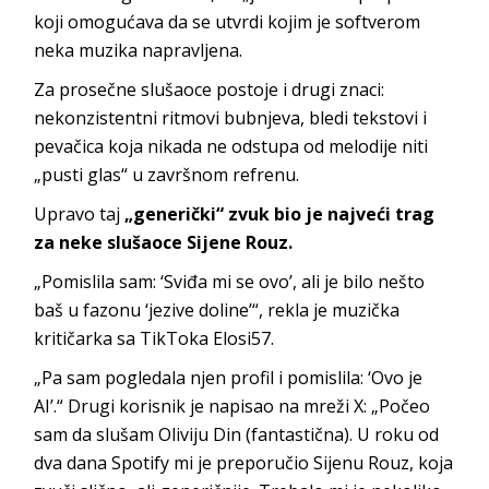
koji omogućava da se utvrdi kojim je softverom
neka muzika napravljena.
Za prosečne slušaoce postoje i drugi znaci:
nekonzistentni ritmovi bubnjeva, bledi tekstovi i
pevačica koja nikada ne odstupa od melodije niti
„pusti glas“ u završnom refrenu.
Upravo taj
„generički“ zvuk bio je najveći trag
za neke slušaoce Sijene Rouz.
„Pomislila sam: ‘Sviđa mi se ovo’, ali je bilo nešto
baš u fazonu ‘jezive doline’“, rekla je muzička
kritičarka sa TikToka Elosi57.
„Pa sam pogledala njen profil i pomislila: ‘Ovo je
AI’.“ Drugi korisnik je napisao na mreži X: „Počeo
sam da slušam Oliviju Din (fantastična). U roku od
dva dana Spotify mi je preporučio Sijenu Rouz, koja