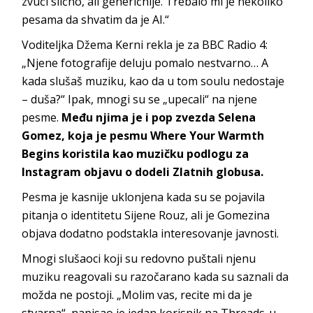
zvuči slično, ali generičnije. Trebalo mi je nekoliko
pesama da shvatim da je AI.“
Voditeljka Džema Kerni rekla je za BBC Radio 4:
„Njene fotografije deluju pomalo nestvarno… A
kada slušaš muziku, kao da u tom soulu nedostaje
– duša?“ Ipak, mnogi su se „upecali“ na njene
pesme.
Među njima je i pop zvezda Selena
Gomez, koja je pesmu Where Your Warmth
Begins koristila kao muzičku podlogu za
Instagram objavu o dodeli Zlatnih globusa.
Pesma je kasnije uklonjena kada su se pojavila
pitanja o identitetu Sijene Rouz, ali je Gomezina
objava dodatno podstakla interesovanje javnosti.
Mnogi slušaoci koji su redovno puštali njenu
muziku reagovali su razočarano kada su saznali da
možda ne postoji. „Molim vas, recite mi da je
stvarna“, napisao je jedan korisnik na Threads-u.