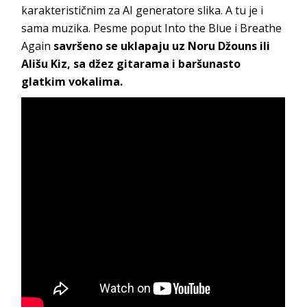
karakterističnim za AI generatore slika. A tu je i
sama muzika. Pesme poput Into the Blue i Breathe
Again
savršeno se uklapaju uz Noru Džouns ili
Ališu Kiz, sa džez gitarama i baršunasto
glatkim vokalima.