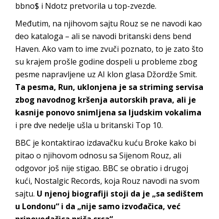
bbno$ i Ndotz pretvorila u top-zvezde.
Međutim, na njihovom sajtu Rouz se ne navodi kao
deo kataloga – ali se navodi britanski dens bend
Haven. Ako vam to ime zvuči poznato, to je zato što
su krajem prošle godine dospeli u probleme zbog
pesme napravljene uz AI klon glasa Džordže Smit.
Ta pesma, Run, uklonjena je sa striming servisa
zbog navodnog kršenja autorskih prava, ali je
kasnije ponovo snimljena sa ljudskim vokalima
i pre dve nedelje ušla u britanski Top 10.
BBC je kontaktirao izdavačku kuću Broke kako bi
pitao o njihovom odnosu sa Sijenom Rouz, ali
odgovor još nije stigao. BBC se obratio i drugoj
kući, Nostalgic Records, koja Rouz navodi na svom
sajtu.
U njenoj biografiji stoji da je „sa sedištem
u Londonu“ i da „nije samo izvođačica, već
pripovedačica priča srca“.