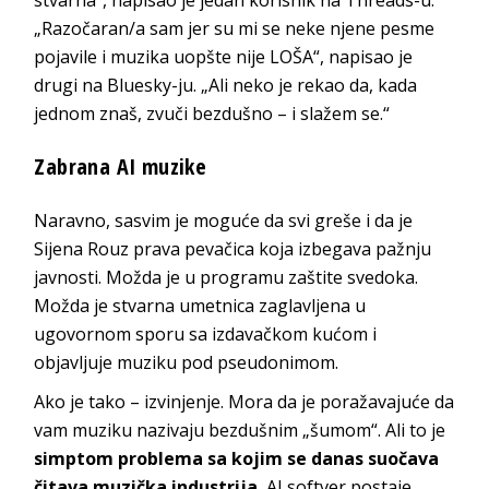
„Razočaran/a sam jer su mi se neke njene pesme
pojavile i muzika uopšte nije LOŠA“, napisao je
drugi na Bluesky-ju. „Ali neko je rekao da, kada
jednom znaš, zvuči bezdušno – i slažem se.“
Zabrana AI muzike
Naravno, sasvim je moguće da svi greše i da je
Sijena Rouz prava pevačica koja izbegava pažnju
javnosti. Možda je u programu zaštite svedoka.
Možda je stvarna umetnica zaglavljena u
ugovornom sporu sa izdavačkom kućom i
objavljuje muziku pod pseudonimom.
Ako je tako – izvinjenje. Mora da je poražavajuće da
vam muziku nazivaju bezdušnim „šumom“. Ali to je
simptom problema sa kojim se danas suočava
čitava muzička industrija.
AI softver postaje