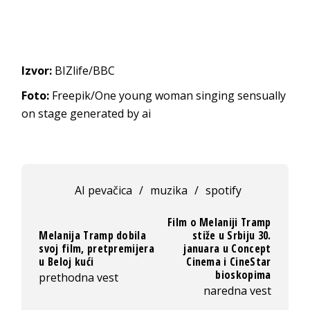
Izvor:
BIZlife/BBC
Foto:
Freepik/One young woman singing sensually
on stage generated by ai
AI pevačica
/
muzika
/
spotify
Film o Melaniji Tramp
Melanija Tramp dobila
stiže u Srbiju 30.
svoj film, pretpremijera
januara u Concept
u Beloj kući
Cinema i CineStar
bioskopima
prethodna vest
naredna vest