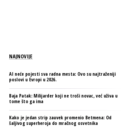
NAJNOVIJE
AI neće pojesti sva radna mesta: Ovo su najtraženiji
poslovi u Evropi u 2026.
Baja Patak: Milijarder koji ne troši novac, već uživa u
tome što ga ima
Kako je jedan strip zauvek promenio Betmena: Od
šaljivog superheroja do mračnog osvetnika