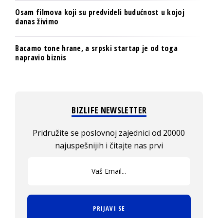
Osam filmova koji su predvideli budućnost u kojoj
danas živimo
Bacamo tone hrane, a srpski startap je od toga
napravio biznis
BIZLIFE NEWSLETTER
Pridružite se poslovnoj zajednici od 20000
najuspešnijih i čitajte nas prvi
PRIJAVI SE