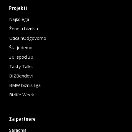
Projekti
Najkolega
Žene u biznisu
UticajnOdgovorno
Šta jedemo
30 ispod 30
Tasty Talks
BIZBendovi
BMW biznis liga
Bizlife Week
Za partnere
Saradnja