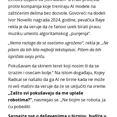
protiv kompanija koje treniraju AI modele na
zaštićenim delima bez dozvole. Govoreći na dodeli
Ivor Novello nagrada 2024. godine, pevačica Raye
rekla je da veruje da će fanovi uvek birati pravu
muziku umesto algoritamskog „punjenja“.
„Nema razloga da se osećamo ugroženo“
, rekla je.
„Ne
pišem da bih bila najbolji tekstopisac. Pišem da bih
ispričala svoju priču.
Pokušavam da skinem teret koji nosim ili da se
izrazim i osećam bolje.“ Na istom događaju, Kojey
Radical se našalio da ga AI ne brine kada ne može
ni veš-mašini da veruje da će se uključiti na vreme.
„Zašto svi pokušavaju da me uplaše
robotima?“
, nasmejao se. „Ne bojim se robota. Ja
ću pobediti.
Saznajte sve o dešavanjima u biznisu, budite u