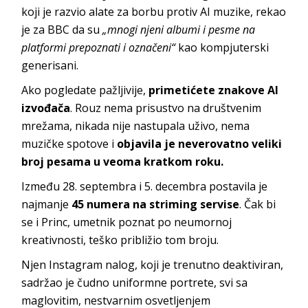
koji je razvio alate za borbu protiv AI muzike, rekao
je za BBC da su
„mnogi njeni albumi i pesme na
platformi prepoznati i označeni“
kao kompjuterski
generisani.
Ako pogledate pažljivije,
primetićete znakove AI
izvođača
. Rouz nema prisustvo na društvenim
mrežama, nikada nije nastupala uživo, nema
muzičke spotove i
objavila je neverovatno veliki
broj pesama u veoma kratkom roku.
Između 28. septembra i 5. decembra postavila je
najmanje
45 numera na striming servise
. Čak bi
se i Princ, umetnik poznat po neumornoj
kreativnosti, teško približio tom broju.
Njen Instagram nalog, koji je trenutno deaktiviran,
sadržao je čudno uniformne portrete, svi sa
maglovitim, nestvarnim osvetljenjem