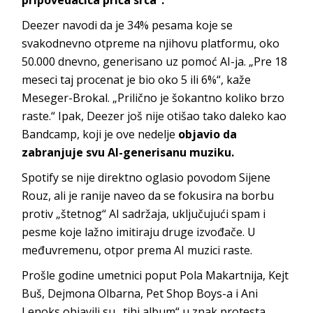
Deezer navodi da je 34% pesama koje se
svakodnevno otpreme na njihovu platformu, oko
50.000 dnevno, generisano uz pomoć AI-ja. „Pre 18
meseci taj procenat je bio oko 5 ili 6%“, kaže
Meseger-Brokal. „Prilično je šokantno koliko brzo
raste.“ Ipak, Deezer još nije otišao tako daleko kao
Bandcamp, koji je ove nedelje
objavio da
zabranjuje svu AI-generisanu muziku.
Spotify se nije direktno oglasio povodom Sijene
Rouz, ali je ranije naveo da se fokusira na borbu
protiv „štetnog“ AI sadržaja, uključujući spam i
pesme koje lažno imitiraju druge izvođače. U
međuvremenu, otpor prema AI muzici raste.
Prošle godine umetnici poput Pola Makartnija, Kejt
Buš, Dejmona Olbarna, Pet Shop Boys-a i Ani
Lenoks objavili su „tihi album“ u znak protesta