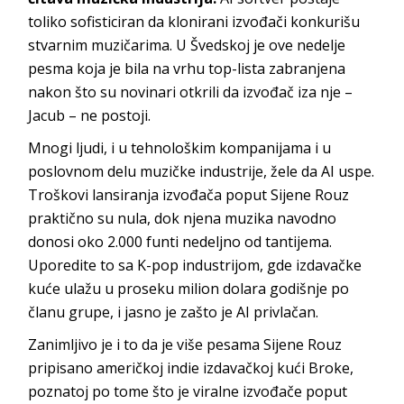
toliko sofisticiran da klonirani izvođači konkurišu
stvarnim muzičarima. U Švedskoj je ove nedelje
pesma koja je bila na vrhu top-lista zabranjena
nakon što su novinari otkrili da izvođač iza nje –
Jacub – ne postoji.
Mnogi ljudi, i u tehnološkim kompanijama i u
poslovnom delu muzičke industrije, žele da AI uspe.
Troškovi lansiranja izvođača poput Sijene Rouz
praktično su nula, dok njena muzika navodno
donosi oko 2.000 funti nedeljno od tantijema.
Uporedite to sa K-pop industrijom, gde izdavačke
kuće ulažu u proseku milion dolara godišnje po
članu grupe, i jasno je zašto je AI privlačan.
Zanimljivo je i to da je više pesama Sijene Rouz
pripisano američkoj indie izdavačkoj kući Broke,
poznatoj po tome što je viralne izvođače poput