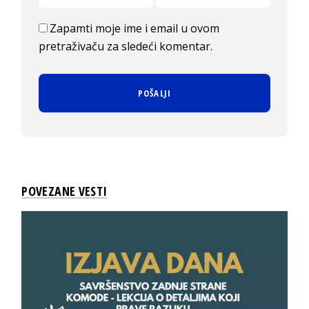
Zapamti moje ime i email u ovom
pretraživaču za sledeći komentar.
POVEZANE VESTI