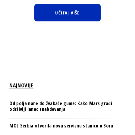
UČITAJ VIŠE
NAJNOVIJE
Od polja nane do žvakaće gume: Kako Mars gradi
održiviji lanac snabdevanja
MOL Serbia otvorila novu servisnu stanicu u Boru