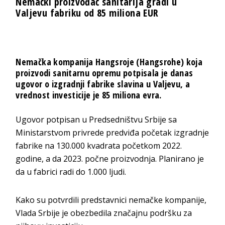
Nemački proizvođač sanitarija gradi u
Valjevu fabriku od 85 miliona EUR
Nemačka kompanija Hangsroje (Hangsrohe) koja
proizvodi sanitarnu opremu potpisala je danas
ugovor o izgradnji fabrike slavina u Valjevu, a
vrednost investicije je 85 miliona evra.
Ugovor potpisan u Predsedništvu Srbije sa
Ministarstvom privrede predviđa početak izgradnje
fabrike na 130.000 kvadrata početkom 2022.
godine, a da 2023. počne proizvodnja. Planirano je
da u fabrici radi do 1.000 ljudi.
Kako su potvrdili predstavnici nemačke kompanije,
Vlada Srbije je obezbedila značajnu podršku za