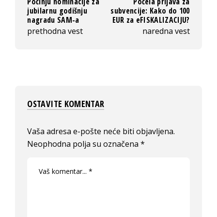
Počinju nominacije za
Počela prijava za
jubilarnu godišnju
subvencije: Kako do 100
nagradu SAM-a
EUR za eFISKALIZACIJU?
prethodna vest
naredna vest
OSTAVITE KOMENTAR
Vaša adresa e-pošte neće biti objavljena.
Neophodna polja su označena
*