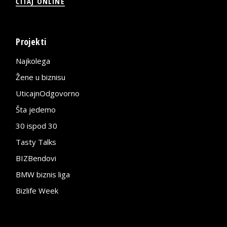
ČITAJ ONLINE
Projekti
Najkolega
Žene u biznisu
UticajnOdgovorno
Šta jedemo
30 ispod 30
Tasty Talks
BIZBendovi
BMW biznis liga
Bizlife Week