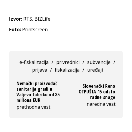
Izvor:
RTS, BIZLife
Foto:
Printscreen
e-fiskalizacija
/
privrednici
/
subvencije
/
prijava
/
fiskalizacija
/
uređaji
Nemački proizvođač
Slovenački Reno
sanitarija gradi u
OTPUŠTA 15 odsto
Valjevu fabriku od 85
radne snage
miliona EUR
naredna vest
prethodna vest