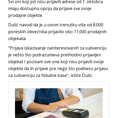
Svi oni koji još nisu prijavili adrese od 1. oktobra
imaju dostupnu opciju da prijave sve svoje
prodajne objekte.
Dulić navodi da je u ovom trenutku više od 8.000
poreskih obveznika prijavilo oko 11.000 prodajnih
objekata.
“Prijava iskazivanje zainteresovanih za subvenciju
je nešto što podrazumeva prethodno prijavljen
objekat I pozivam sve one koji nisu prijavili svoje
objekte da ih prijave pre nego što podnesu prijavu
za subvenciju za fiskalne kase“, ističe Dulić.