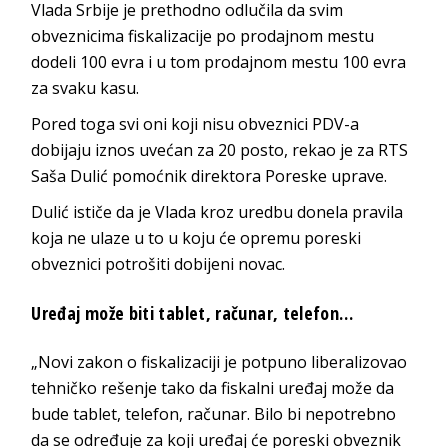
Vlada Srbije je prethodno odlučila da svim
obveznicima fiskalizacije po prodajnom mestu
dodeli 100 evra i u tom prodajnom mestu 100 evra
za svaku kasu.
Pored toga svi oni koji nisu obveznici PDV-a
dobijaju iznos uvećan za 20 posto, rekao je za RTS
Saša Dulić pomoćnik direktora Poreske uprave.
Dulić ističe da je Vlada kroz uredbu donela pravila
koja ne ulaze u to u koju će opremu poreski
obveznici potrošiti dobijeni novac.
Uređaj može biti tablet, računar, telefon…
„Novi zakon o fiskalizaciji je potpuno liberalizovao
tehničko rešenje tako da fiskalni uređaj može da
bude tablet, telefon, računar. Bilo bi nepotrebno
da se određuje za koji uređaj će poreski obveznik