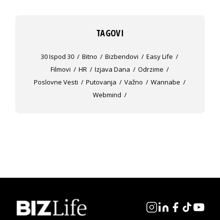
TAGOVI
30 Ispod 30
Bitno
Bizbendovi
Easy Life
Filmovi
HR
Izjava Dana
Odrzime
Poslovne Vesti
Putovanja
Važno
Wannabe
Webmind