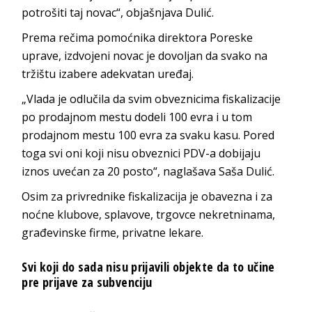
potrošiti taj novac“, objašnjava Dulić.
Prema rečima pomoćnika direktora Poreske
uprave, izdvojeni novac je dovoljan da svako na
tržištu izabere adekvatan uređaj.
„Vlada je odlučila da svim obveznicima fiskalizacije
po prodajnom mestu dodeli 100 evra i u tom
prodajnom mestu 100 evra za svaku kasu. Pored
toga svi oni koji nisu obveznici PDV-a dobijaju
iznos uvećan za 20 posto“, naglašava Saša Dulić.
Osim za privrednike fiskalizacija je obavezna i za
noćne klubove, splavove, trgovce nekretninama,
građevinske firme, privatne lekare.
Svi koji do sada nisu prijavili objekte da to učine
pre prijave za subvenciju