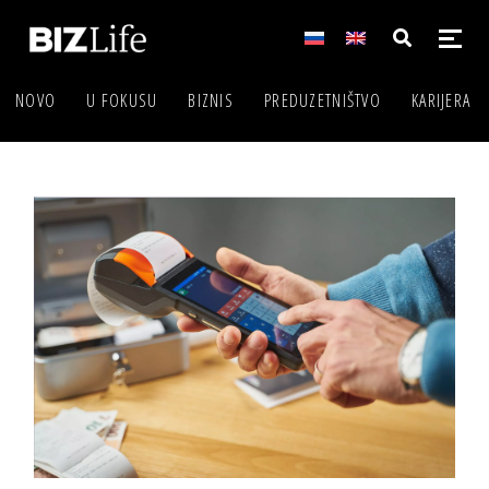
NOVO
U FOKUSU
BIZNIS
PREDUZETNIŠTVO
KARIJERA