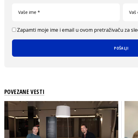
Zapamti moje ime i email u ovom pretraživaču za sl
POVEZANE VESTI