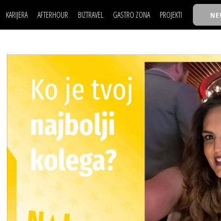
KARIJERA
AFTERHOUR
BIZTRAVEL
GASTRO ZONA
PROJEKTI
NE
POSAO
FILM I SCENA
NAJKOLEGA
LJUDI (HR)
KNJIGE
TASTY TALKS
POSAO
FILM I SCENA
NAJKOLEGA
JE
MOJ UGAO
AUTO SVET
30 ISPOD 30
LJUDI (HR)
KNJIGE
TASTY TALKS
USAVRŠAVANJE
STIL
BACK TO OFFIC
JE
MOJ UGAO
AUTO SVET
30 ISPOD 30
KNOW-HOW
WELLBEING
BIZBENDOVI
USAVRŠAVANJE
STIL
BACK TO OFFIC
BIZKOLEGIJUM
KNOW-HOW
WELLBEING
BIZBENDOVI
BMW BIZNIS LIG
BIZKOLEGIJUM
BIZLIFE WEEK
BMW BIZNIS LIG
IZJAVA GODINE
BIZLIFE WEEK
IZJAVA GODINE