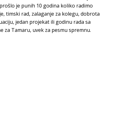
prošlo je punih 10 godina koliko radimo
je, timski rad, zalaganje za kolegu, dobrota
aciju, jedan projekat ili godinu rada sa
sme za Tamaru, uvek za pesm
u spremnu.