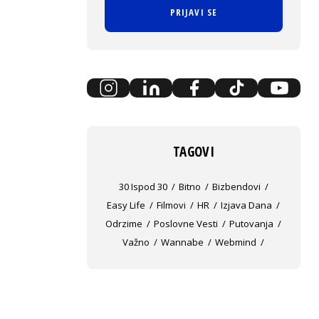
PRIJAVI SE
TAGOVI
30 Ispod 30
Bitno
Bizbendovi
Easy Life
Filmovi
HR
Izjava Dana
Odrzime
Poslovne Vesti
Putovanja
Važno
Wannabe
Webmind