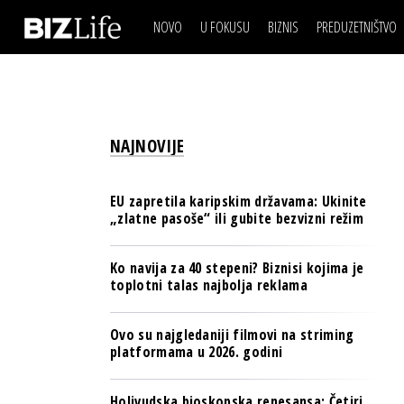
NOVO
U FOKUSU
BIZNIS
PREDUZETNIŠTVO
IZJAVA DANA
BIZNIS SCENA
VIDEO
REAL ESTATE
IZJAVA DANA
BIZNIS SCENA
BREND I KOMUNIKACI
VIDEO
REAL ESTATE
ESG & ENERGY
NAJNOVIJE
BREND I KOMUNIKACI
BANKE
ESG & ENERGY
OSIGURANJE
EU zapretila karipskim državama: Ukinite
BANKE
„zlatne pasoše“ ili gubite bezvizni režim
TECH I AI
OSIGURANJE
BIZNIS & SPORT
Ko navija za 40 stepeni? Biznisi kojima je
TECH I AI
toplotni talas najbolja reklama
PULS REGIONA
BIZNIS & SPORT
NOVO NA RAFU
Ovo su najgledaniji filmovi na striming
PULS REGIONA
platformama u 2026. godini
NOVO NA RAFU
Holivudska bioskopska renesansa: Četiri