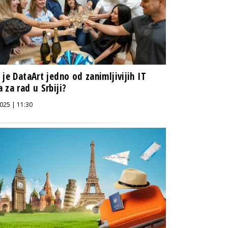
 je DataArt jedno od zanimljivijih IT
 za rad u Srbiji?
025 | 11:30