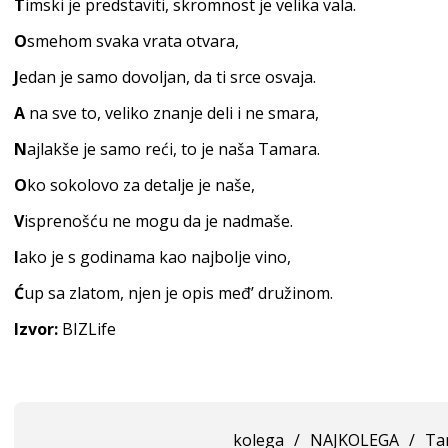
T
imski je predstaviti, skromnost je ve
lika vala.
O
smehom svaka vra
ta otvara,
J
edan je samo dovoljan, da ti sr
ce osvaja.
A
na sve to, veliko znanje deli i
ne smara,
N
ajlakše je samo reći, to je na
ša Tamara.
O
ko sokolovo za detalj
e je naše,
V
isprenošću ne mogu da j
e nadmaše.
I
ako je s godinama kao najb
olje vino,
Ć
up sa zlatom, njen je opis međ’
družinom.
Izvor:
BIZLife
kolega
/
NAJKOLEGA
/
Ta