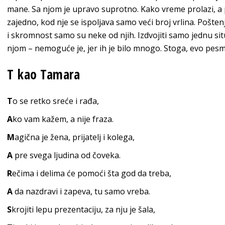
mane. Sa njom je upravo suprotno. Kako vreme prolazi, a 
zajedno, kod nje se ispoljava samo veći broj vrlina. Pošten
i skromnost samo su neke od njih. Izdvojiti samo jednu situ
njom – nemoguće je, jer ih je bilo mnogo. Stoga, evo pe
T
kao Tamara
T
o se retko sre
će i rađa,
A
ko vam kažem, a n
ije fraza.
M
agična je žena, prijatelj
i kolega,
A
pre svega ljudina
od čoveka.
R
ečima i delima će pomoći šta god
da treba,
A
da nazdravi i zapeva, tu s
amo vreba.
S
krojiti lepu prezentaciju, za nj
u je šala,