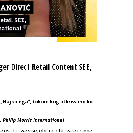
r Direct Retail Content SEE,
 „
Najkolega
“, tokom kog otkrivamo ko
 Philip Morris International
te osobu sve više, obično otkrivate i njene