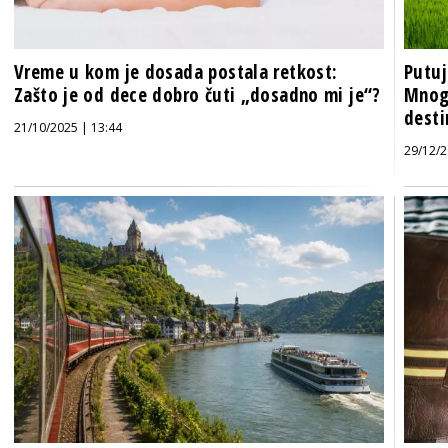
Vreme u kom je dosada postala retkost:
Putuj
Zašto je od dece dobro čuti „dosadno mi je“?
Mnog
desti
21/10/2025 | 13:44
29/12/2