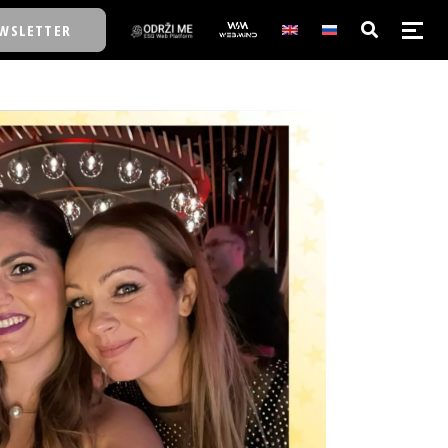
WSLETTER
E/SCHOOL
E/SCHOOL
A
A