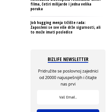
filma, četiri milijarde i jedna velika
poruka
Job hugging menja tržište rada:
Zaposleni se sve više drže sigurnosti, ali
to može imati posledice
BIZLIFE NEWSLETTER
Pridružite se poslovnoj zajednici
od 20000 najuspešnijih i čitajte
nas prvi