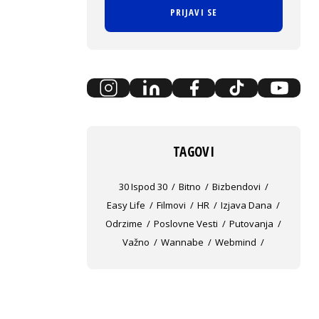
PRIJAVI SE
TAGOVI
30 Ispod 30
Bitno
Bizbendovi
Easy Life
Filmovi
HR
Izjava Dana
Odrzime
Poslovne Vesti
Putovanja
Važno
Wannabe
Webmind