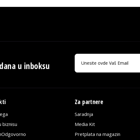
 dana u inboksu
kti
Za partnere
lega
Saradnja
 biznisu
Media Kit
jnOdgovorno
Pretplata na magazin