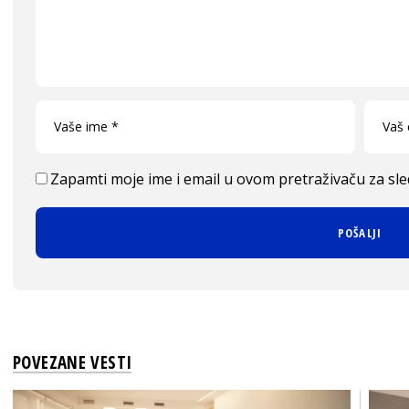
Zapamti moje ime i email u ovom pretraživaču za sl
POVEZANE VESTI