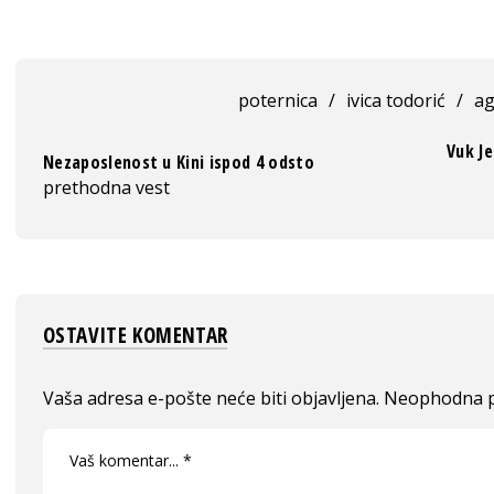
poternica
/
ivica todorić
/
ag
Vuk J
Nezaposlenost u Kini ispod 4 odsto
prethodna vest
OSTAVITE KOMENTAR
Vaša adresa e-pošte neće biti objavljena.
Neophodna p