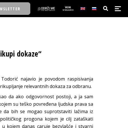
WSLETTER
E/SCHOOL
ikupi dokaze“
E/SCHOOL
A
 Todorić najavio je povodom raspisivanja
 prikupljanje relevantnih dokaza za odbranu.
A
kao da ako odgovornost postoji, a ja sam
k kojem su teško povređena ljudska prava sa
e da bih se mogao suprotstaviti lažima iz
 političkog progona kojem je cilj zataškati
vo u kojem danas caruje bezvlašće i stvarni