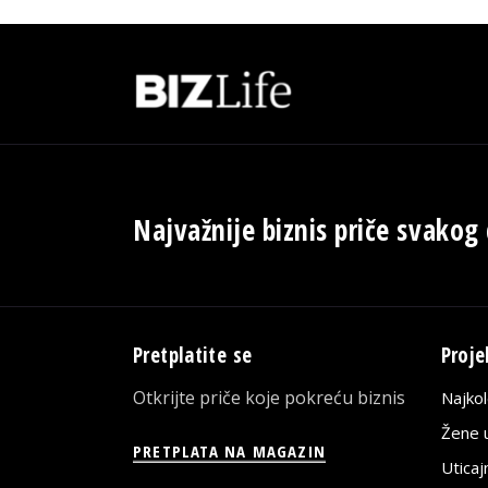
Najvažnije biznis priče svakog
Pretplatite se
Proje
Otkrijte priče koje pokreću biznis
Najko
Žene u
PRETPLATA NA MAGAZIN
Utica