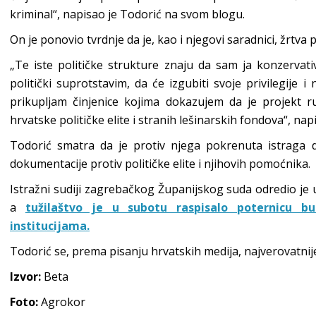
kriminal“, napisao je Todorić na svom blogu.
On je ponovio tvrdnje da je, kao i njegovi saradnici, žrtva p
„Te iste političke strukture znaju da sam ja konzervati
politički suprotstavim, da će izgubiti svoje privilegije 
prikupljam činjenice kojima dokazujem da je projekt 
hrvatske političke elite i stranih lešinarskih fondova“, n
Todorić smatra da je protiv njega pokrenuta istraga d
dokumentacije protiv političke elite i njihovih pomoćnika.
Istražni sudiji zagrebačkog Županijskog suda odredio je u
a
tužilaštvo je u subotu raspisalo poternicu b
institucijama.
Todorić se, prema pisanju hrvatskih medija, najverovatnij
Izvor:
Beta
Foto:
Agrokor