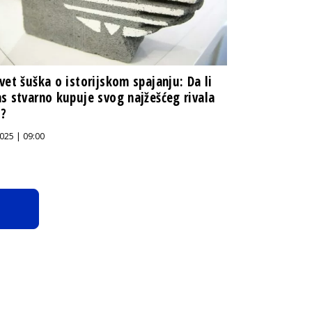
vet šuška o istorijskom spajanju: Da li
s stvarno kupuje svog najžešćeg rivala
?
025 | 09:00