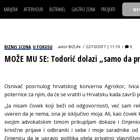
KARIJERA
AFTERHOUR
BIZTRAVEL
GASTRO ZONA
PROJEKTI
NE
POSAO
FILM I SCENA
NAJKOLEGA
LJUDI (HR)
KNJIGE
TASTY TALKS
POSAO
FILM I SCENA
NAJKOLEGA
JE
MOJ UGAO
AUTO SVET
30 ISPOD 30
LJUDI (HR)
KNJIGE
TASTY TALKS
USAVRŠAVANJE
STIL
BACK TO OFFIC
BIZNIS SCENA
U FOKUSU
autor
BIZLife
22/10/2017 | 11:19
0
,
JE
MOJ UGAO
AUTO SVET
30 ISPOD 30
KNOW-HOW
WELLBEING
BIZBENDOVI
MOŽE MU SE: Todorić dolazi „samo da pr
USAVRŠAVANJE
STIL
BACK TO OFFIC
BIZKOLEGIJUM
KNOW-HOW
WELLBEING
BIZBENDOVI
BMW BIZNIS LIG
BIZKOLEGIJUM
Osnivač posrnulog hrvatskog koncerna Agrokor, Ivica
BIZLIFE WEEK
poternice za njim, da će se vratiti u Hrvatsku kada završi
BMW BIZNIS LIG
IZJAVA GODINE
„Ja nisam čovek koji beži od odgovornosti, već sam re
BIZLIFE WEEK
uveren da je nema, ona je isključivo moja. Ali, kao čove
IZJAVA GODINE
svojim advokatskim timom prikupljam dokaze i činjenic
krivične prijave i odbraniti i sebe i moje saradnike od
činjenicu da je upravo politika otela privatno vlasništ