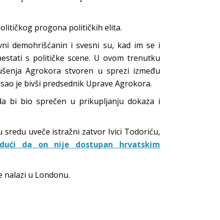
olitičkog progona političkih elita.
vni demohrišćanin i svesni su, kad im se i
i nestati s političke scene. U ovom trenutku
rušenja Agrokora stvoren u sprezi između
apisao je bivši predsednik Uprave Agrokora.
a bi bio sprečen u prikupljanju dokaza i
 sredu uveče istražni zatvor Ivici Todoriću,
udući da on nije dostupan hrvatskim
e nalazi u Londonu.