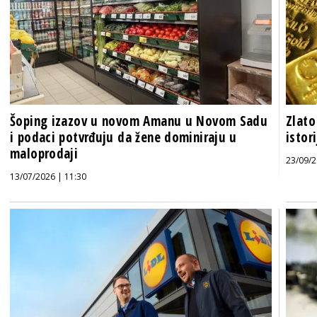
Šoping izazov u novom Amanu u Novom Sadu
Zlato
i podaci potvrđuju da žene dominiraju u
isto
maloprodaji
23/09/2
13/07/2026 | 11:30