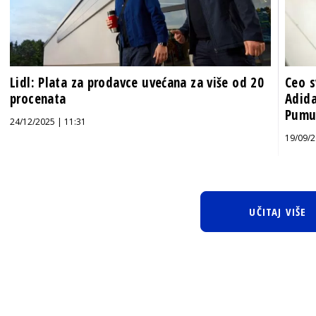
Lidl: Plata za prodavce uvećana za više od 20
Ceo s
procenata
Adida
Pumu
24/12/2025 | 11:31
19/09/2
UČITAJ VIŠE