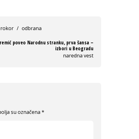
rokor
/
odbrana
eremić poveo Narodnu stranku, prva šansa –
izbori u Beogradu
naredna vest
olja su označena
*