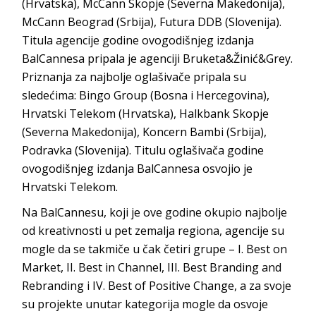
(Hrvatska), McCann Skopje (Severna Makedonija),
McCann Beograd (Srbija), Futura DDB (Slovenija).
Titula agencije godine ovogodišnjeg izdanja
BalCannesa pripala je agenciji Bruketa&Žinić&Grey.
Priznanja za najbolje oglašivače pripala su
sledećima: Bingo Group (Bosna i Hercegovina),
Hrvatski Telekom (Hrvatska), Halkbank Skopje
(Severna Makedonija), Koncern Bambi (Srbija),
Podravka (Slovenija). Titulu oglašivača godine
ovogodišnjeg izdanja BalCannesa osvojio je
Hrvatski Telekom.
Na BalCannesu, koji je ove godine okupio najbolje
od kreativnosti u pet zemalja regiona, agencije su
mogle da se takmiče u čak četiri grupe – I. Best on
Market, II. Best in Channel, III. Best Branding and
Rebranding i IV. Best of Positive Change, a za svoje
su projekte unutar kategorija mogle da osvoje