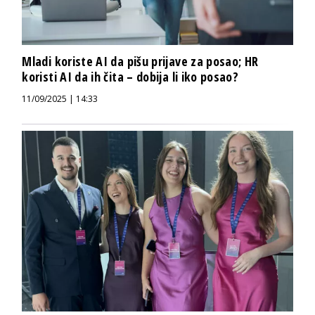
Mladi koriste AI da pišu prijave za posao; HR
koristi AI da ih čita – dobija li iko posao?
11/09/2025 | 14:33