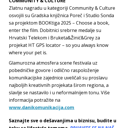
COMMUNITY & CULTURE
Zlatnu nagradu u kategoriji Community & Culture
osvojili su Gradska knjižnica Poreč i Studio Sonda
sa projektom BOOKtiga 2025 – Choose a book,
enter the film. Dobitnici srebrne medalje su
Hrvatski Telekom i Bruketa&Žinić&Grey za
projekat HT GPS locator – so you always know
where your pet is.
Glamurozna atmosfera scene festivala uz
pobedničke govore i odlično raspoloženje
komunikacijske zajednice uveličali su proslavu
najboljih kreativnih projekata širom regiona, a
slavlje se nastavilo i u neformalnijem tonu. Više
informacija potražite na
www.danikomunikacija.com
Saznajte sve o dešavanjima u biznisu, budite u
toku sa lifestyle temama.
PRIJAVITE SE NA NAŠ