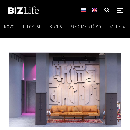
NOVO
U FOKUSU
BIZNIS
PREDUZETNIŠTVO
KARIJERA