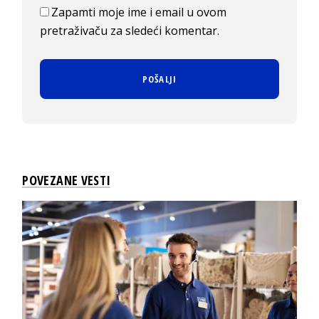
Zapamti moje ime i email u ovom
pretraživaču za sledeći komentar.
POVEZANE VESTI