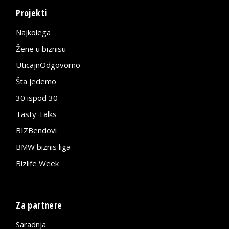
Projekti
Najkolega
Žene u biznisu
UticajnOdgovorno
Šta jedemo
30 ispod 30
Tasty Talks
BIZBendovi
BMW biznis liga
Bizlife Week
Za partnere
Saradnja