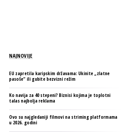
NAJNOVIJE
EU zapretila karipskim državama: Ukinite „zlatne
pasoše“ ili gubite bezvizni režim
Ko navija za 40 stepeni? Biznisi kojima je toplotni
talas najbolja reklama
Ovo su najgledaniji filmovi na striming platformama
u 2026. godini