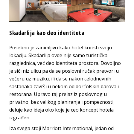
Skadarlija kao deo identiteta
Posebno je zanimljivo kako hotel koristi svoju
lokaciju. Skadarlija ovde nije samo turistička
razglednica, već deo identiteta prostora. Dovoljno
je sići niz ulicu pa da se poslovni ručak pretvori u
večeru uz muziku, ili da se nakon celodnevnih
sastanaka završi u nekom od dorćolskih barova i
restorana. Upravo taj prelaz iz poslovnog u
privatno, bez velikog planiranja i pompeznosti,
deluje kao ideja oko koje je ceo koncept hotela
izgrađen.
Iza svega stoji Marriott International, jedan od