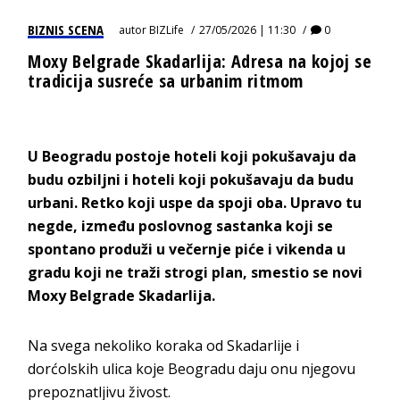
BIZNIS SCENA
autor
BIZLife
27/05/2026 | 11:30
0
Moxy Belgrade Skadarlija: Adresa na kojoj se
tradicija susreće sa urbanim ritmom
U Beogradu postoje hoteli koji pokušavaju da
budu ozbiljni i hoteli koji pokušavaju da budu
urbani. Retko koji uspe da spoji oba. Upravo tu
negde, između poslovnog sastanka koji se
spontano produži u večernje piće i vikenda u
gradu koji ne traži strogi plan, smestio se novi
Moxy Belgrade Skadarlija.
Na svega nekoliko koraka od Skadarlije i
dorćolskih ulica koje Beogradu daju onu njegovu
prepoznatljivu živost.