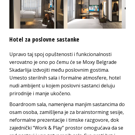
Hotel za poslovne sastanke
Upravo taj spoj opuštenosti i funkcionalnosti
verovatno je ono po čemu će se Moxy Belgrade
Skadarlija izdvojiti među poslovnim gostima.
Umesto sterilnih sala i formalne atmosfere, hotel
nudi ambijent u kojem poslovni sastanci deluju
prirodnije i manje ukočeno.
Boardroom sala, namenjena manjim sastancima do
osam osoba, zamišljena je za brainstorming sesije,
neformalne prezentacije i timske razgovore, dok
zajednički “Work & Play” prostor omogućava da se