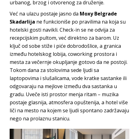
urbanog, brzog i otvorenog za druženje.
Već na ulazu postaje jasno da
Moxy Belgrade
Skadarlija
ne funkcioniše po pravilima na koja su
hotelski gosti navikli. Check-in se ne odvija za
recepcijskim pultom, već direktno za barom. Uz
ključ od sobe stiže i piće dobrodošlice, a granica
između hotelskog lobija, coworking prostora i
mesta za večernje okupljanje gotovo da ne postoji.
Tokom dana za stolovima sede ljudi sa
laptopovima i slušalicama, vode kratke sastanke ili
odgovaraju na mejlove između dva sastanka u
gradu. Uveče isti prostor menja ritam – muzika
postaje glasnija, atmosfera opuštenija, a hotel više
liči na mesto na kojem se ljudi spontano zadržavaju
nego na prolaznu stanicu.