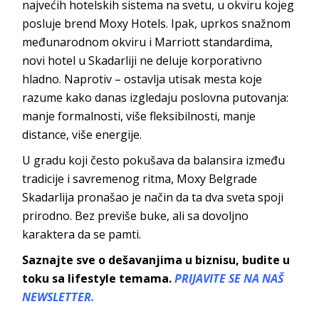
najvećih hotelskih sistema na svetu, u okviru kojeg
posluje brend Moxy Hotels. Ipak, uprkos snažnom
međunarodnom okviru i Marriott standardima,
novi hotel u Skadarliji ne deluje korporativno
hladno. Naprotiv – ostavlja utisak mesta koje
razume kako danas izgledaju poslovna putovanja:
manje formalnosti, više fleksibilnosti, manje
distance, više energije.
U gradu koji često pokušava da balansira između
tradicije i savremenog ritma, Moxy Belgrade
Skadarlija pronašao je način da ta dva sveta spoji
prirodno. Bez previše buke, ali sa dovoljno
karaktera da se pamti.
Saznajte sve o dešavanjima u biznisu, budite u
toku sa lifestyle temama.
PRIJAVITE SE NA NAŠ
NEWSLETTER.