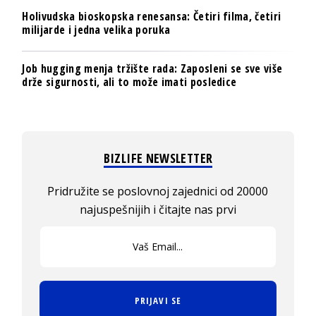
Holivudska bioskopska renesansa: Četiri filma, četiri
milijarde i jedna velika poruka
Job hugging menja tržište rada: Zaposleni se sve više
drže sigurnosti, ali to može imati posledice
BIZLIFE NEWSLETTER
Pridružite se poslovnoj zajednici od 20000
najuspešnijih i čitajte nas prvi
PRIJAVI SE