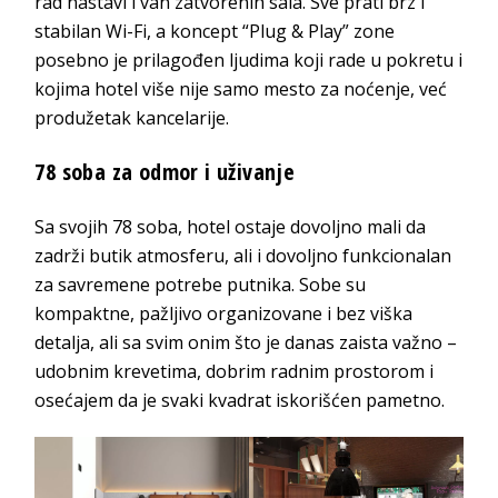
rad nastavi i van zatvorenih sala. Sve prati brz i
stabilan Wi-Fi, a koncept “Plug & Play” zone
posebno je prilagođen ljudima koji rade u pokretu i
kojima hotel više nije samo mesto za noćenje, već
produžetak kancelarije.
78 soba za odmor i uživanje
Sa svojih 78 soba, hotel ostaje dovoljno mali da
zadrži butik atmosferu, ali i dovoljno funkcionalan
za savremene potrebe putnika. Sobe su
kompaktne, pažljivo organizovane i bez viška
detalja, ali sa svim onim što je danas zaista važno –
udobnim krevetima, dobrim radnim prostorom i
osećajem da je svaki kvadrat iskorišćen pametno.