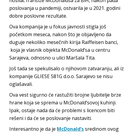
nosilac franšize McDonaldsa za BiH, nakon pada
poslovanja u pandemiji, ostvarila je u 2021. godini
dobre poslovne rezultate.
Ova kompanija je u fokus javnosti stigla još
početkom meseca, nakon što je objavljeno da
duguje nekoliko mesečnih kirija Raiffeisen banci,
koja je vlasnik objekta McDonald’sa u centru
Sarajeva, odnosno u ulici Maršala Tita.
Još tada se spekulisalo o njihovom zatvaranju, ali iz
kompanije GLIESE 581G d.o.o. Sarajevo se nisu
oglašavali.
Ova vest sigurno će rastužiti brojne ljubitelje brze
hrane koja se sprema u McDonald’sovoj kuhinji.
Ipak, ostaje nada da će problemi s licencom biti
rešeni i da će se poslovanje nastaviti.
Interesantno je da je
McDonald’s
sredinom ovog