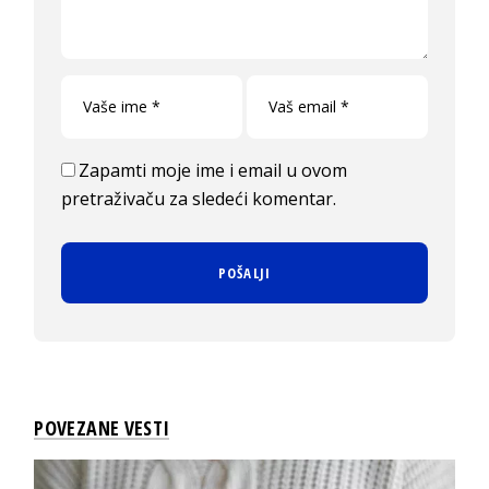
Zapamti moje ime i email u ovom
pretraživaču za sledeći komentar.
POVEZANE VESTI