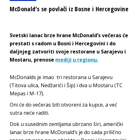
McDonald’s se povlači iz Bosne i Hercegovine
Svetski lanac brze hrane McDonald’s večeras će
prestati s radom u Bosni i Hercegovini i do
daljnjeg zatvoriti svoje restorane u Sarajevu i
Mostaru, prenose
mediji u regionu.
McDonalds je imao tri restorana u Sarajevu
(Titova ulica, Nedžarići i Šip) i dva u Mostaru (TC
Mepas i M-17).
Oni će do večeras biti otvoreni za kupce, a već
sutra neće raditi.
Dok u susednim zemljama ubrzano širi, američki
lanac brze hrane McDonald’s je do sada prilično