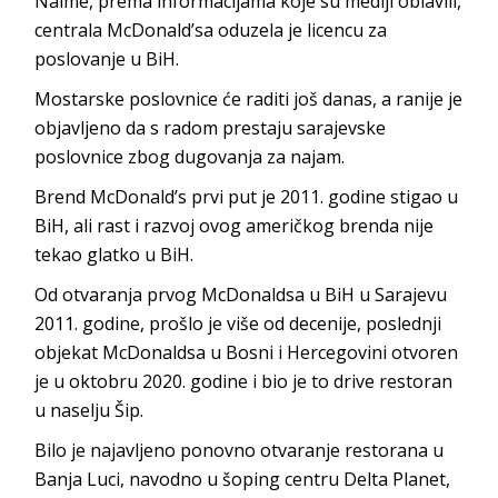
Naime, prema informacijama koje su mediji oblavili,
centrala McDonald’sa oduzela je licencu za
poslovanje u BiH.
Mostarske poslovnice će raditi još danas, a ranije je
objavljeno da s radom prestaju sarajevske
poslovnice zbog dugovanja za najam.
Brend McDonald’s prvi put je 2011. godine stigao u
BiH, ali rast i razvoj ovog američkog brenda nije
tekao glatko u BiH.
Od otvaranja prvog McDonaldsa u BiH u Sarajevu
2011. godine, prošlo je više od decenije, poslednji
objekat McDonaldsa u Bosni i Hercegovini otvoren
je u oktobru 2020. godine i bio je to drive restoran
u naselju Šip.
Bilo je najavljeno ponovno otvaranje restorana u
Banja Luci, navodno u šoping centru Delta Planet,