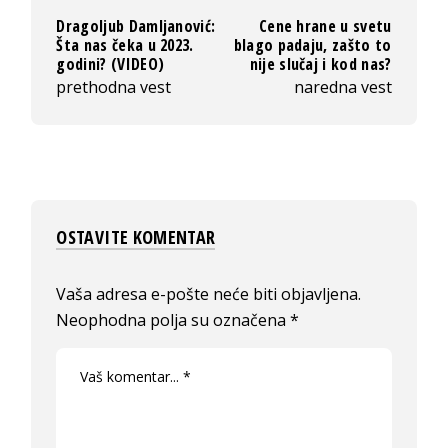
Dragoljub Damljanović:
Cene hrane u svetu
Šta nas čeka u 2023.
blago padaju, zašto to
godini? (VIDEO)
nije slučaj i kod nas?
prethodna vest
naredna vest
OSTAVITE KOMENTAR
Vaša adresa e-pošte neće biti objavljena.
Neophodna polja su označena
*