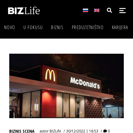
NOVO
U FOKUSU
BIZNIS
PREDUZETNIŠTVO
KARIJERA
BIZNIS SCENA
autor
BIZLife
30/12/2022 | 18:53
0