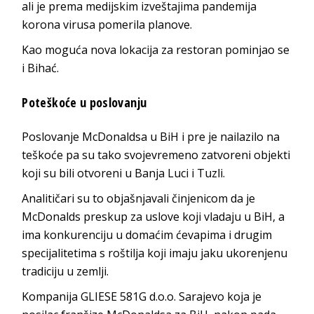
ali je prema medijskim izveštajima pandemija
korona virusa pomerila planove.
Kao moguća nova lokacija za restoran pominjao se
i Bihać.
Poteškoće u poslovanju
Poslovanje McDonaldsa u BiH i pre je nailazilo na
teškoće pa su tako svojevremeno zatvoreni objekti
koji su bili otvoreni u Banja Luci i Tuzli.
Analitičari su to objašnjavali činjenicom da je
McDonalds preskup za uslove koji vladaju u BiH, a
ima konkurenciju u domaćim ćevapima i drugim
specijalitetima s roštilja koji imaju jaku ukorenjenu
tradiciju u zemlji.
Kompanija GLIESE 581G d.o.o. Sarajevo koja je