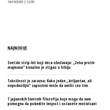
18/10/2025 | 12:00
NAJNOVIJE
Svetski strip-hit koji deca obožavaju: „Zeka protiv
majmuna“ konačno je stigao u Srbiju
Toksičnost je zarazna: Kako jedan „briljantan, ali
nepodnošljiv“ zaposleni može da uništi ceo tim
7 japanskih životnih filozofija koje mogu da vam
pomognu da pobedite lenjost i ostanete motivisani