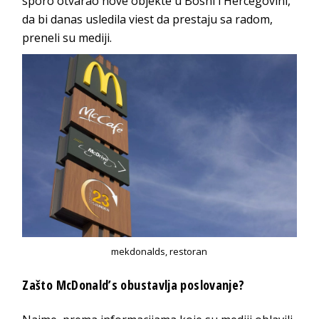
sporo otvarao nove objekte u Bosni i Hercegovini,
da bi danas usledila viest da prestaju sa radom,
preneli su mediji.
mekdonalds, restoran
Zašto McDonald’s obustavlja poslovanje?