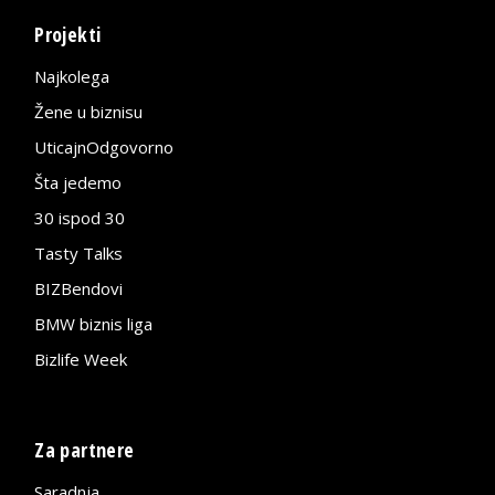
Projekti
Najkolega
Žene u biznisu
UticajnOdgovorno
Šta jedemo
30 ispod 30
Tasty Talks
BIZBendovi
BMW biznis liga
Bizlife Week
Za partnere
Saradnja