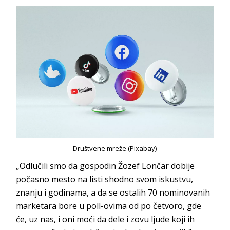
Društvene mreže (Pixabay)
„Odlučili smo da gospodin Žozef Lončar dobije
počasno mesto na listi shodno svom iskustvu,
znanju i godinama, a da se ostalih 70 nominovanih
marketara bore u poll-ovima od po četvoro, gde
će, uz nas, i oni moći da dele i zovu ljude koji ih