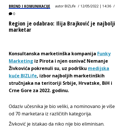
BREND I KOMUNIKACIJE
autor
BIZLife
12/05/2022 | 14:36
0
Region je odabrao: Ilija Brajković je najbolji
marketar
Konsultanska marketinška kompanija
Funky
Marketing
iz Pirota i njen osnivač Nemanje
Živkovića pokrenuli su, uz podršku
medijska
kuće BIZLife
, izbor najboljih marketinških
stručnjaka na teritoriji Srbije, Hrvatske, BiH i
Crne Gore za 2022. godinu.
Odaziv učesnika je bio veliki, a nominovano je više
od 70 marketara iz različitih kategorija.
Živković je istakao da niko nije bio eliminisan.