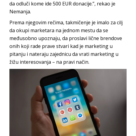
da odluči kome ide 500 EUR donacije.”
, rekao je
Nemanja.
Prema njegovim rečima, takmičenje je imalo za cilj
da okupi marketara na jednom mestu da se
međusobno upoznaju, da proslavi lične brendove
onih koji rade prave stvari kad je marketing u
pitanju i nateraju zajednicu da vrati marketing u
žižu interesovanja – na pravi način.