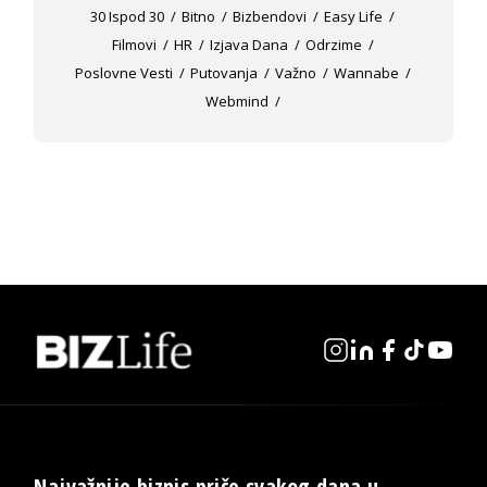
30 Ispod 30
Bitno
Bizbendovi
Easy Life
Filmovi
HR
Izjava Dana
Odrzime
Poslovne Vesti
Putovanja
Važno
Wannabe
Webmind
Najvažnije biznis priče svakog dana u