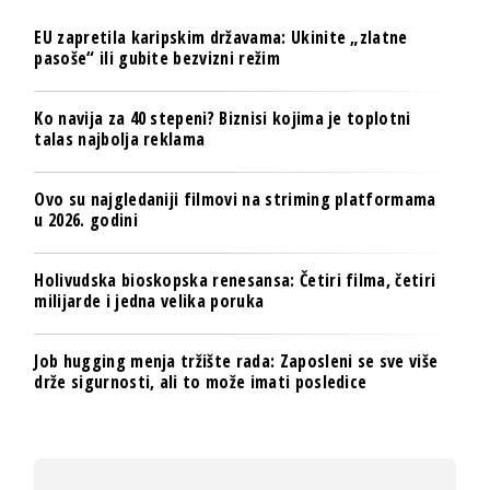
EU zapretila karipskim državama: Ukinite „zlatne
pasoše“ ili gubite bezvizni režim
Ko navija za 40 stepeni? Biznisi kojima je toplotni
talas najbolja reklama
Ovo su najgledaniji filmovi na striming platformama
u 2026. godini
Holivudska bioskopska renesansa: Četiri filma, četiri
milijarde i jedna velika poruka
Job hugging menja tržište rada: Zaposleni se sve više
drže sigurnosti, ali to može imati posledice