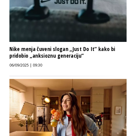
Nike menja čuveni slogan „Just Do It“ kako bi
pridobio „anksioznu generaciju“
06/09/2025 | 09:30