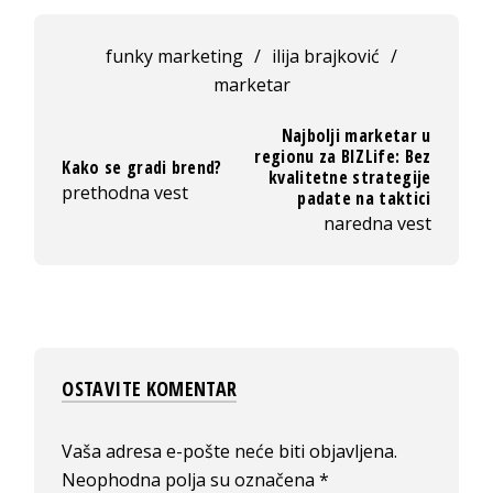
funky marketing
/
ilija brajković
/
marketar
Najbolji marketar u
regionu za BIZLife: Bez
Kako se gradi brend?
kvalitetne strategije
prethodna vest
padate na taktici
naredna vest
OSTAVITE KOMENTAR
Vaša adresa e-pošte neće biti objavljena.
Neophodna polja su označena
*