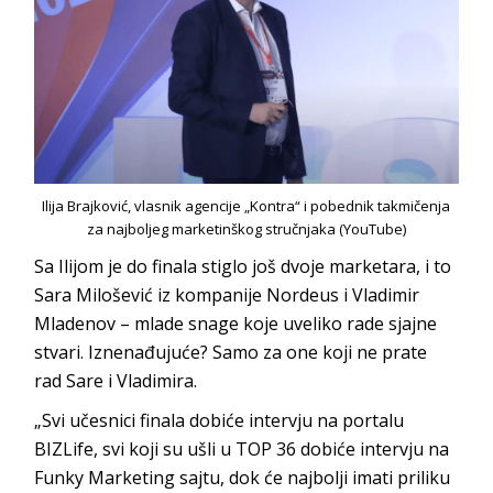
Ilija Brajković, vlasnik agencije „Kontra“ i pobednik takmičenja
za najboljeg marketinškog stručnjaka (YouTube)
Sa Ilijom je do finala stiglo još dvoje marketara, i to
Sara Milošević iz kompanije Nordeus i Vladimir
Mladenov – mlade snage koje uveliko rade sjajne
stvari. Iznenađujuće? Samo za one koji ne prate
rad Sare i Vladimira.
„Svi učesnici finala dobiće intervju na portalu
BIZLife, svi koji su ušli u TOP 36 dobiće intervju na
Funky Marketing sajtu, dok će najbolji imati priliku