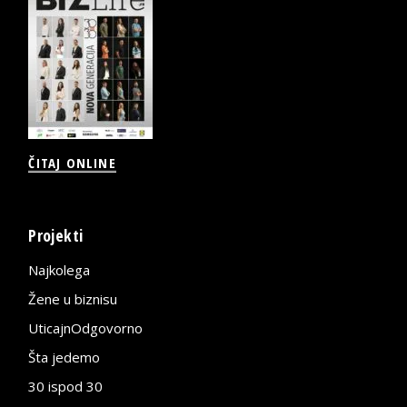
ČITAJ ONLINE
Projekti
Najkolega
Žene u biznisu
UticajnOdgovorno
Šta jedemo
30 ispod 30