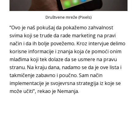
Društvene mreže (Pixels)
“Ovo je naš pokušaj da pokažemo zahvalnost
svima koji se trude da rade marketing na pravi
način i da ih bolje povežemo. Kroz intervjue delimo
korisne informacije i znanja koja će pomoći onim
mlađima koji tek dolaze da se usmere na pravu
stranu. Na kraju dana, nadamo se da je ove lista i
takmičenje zabavno i poučno. Sam način
implementacije je svojevrsna strategija iz koje se
može učiti
”, rekao je Nemanja.