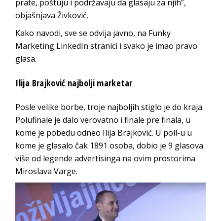
prate, poštuju i podržavaju da glasaju za njih”
,
objašnjava Živković.
Kako navodi, sve se odvija javno, na Funky
Marketing LinkedIn stranici i svako je imao pravo
glasa.
Ilija Brajković najbolji marketar
Posle velike borbe, troje najboljih stiglo je do kraja.
Polufinale je dalo verovatno i finale pre finala, u
kome je pobedu odneo Ilija Brajković. U poll-u u
kome je glasalo čak 1891 osoba, dobio je 9 glasova
više od legende advertisinga na ovim prostorima
Miroslava Varge.