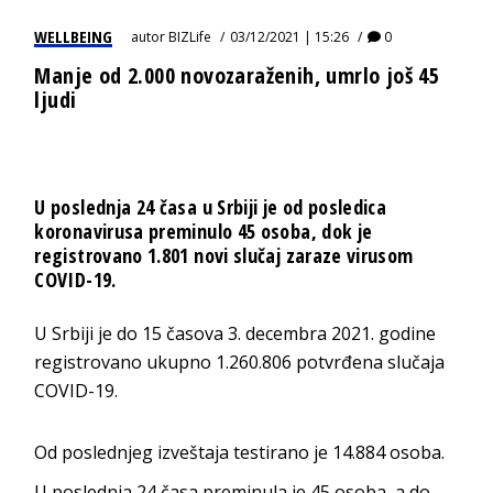
WELLBEING
autor
BIZLife
03/12/2021 | 15:26
0
Manje od 2.000 novozaraženih, umrlo još 45
ljudi
U poslednja 24 časa u Srbiji je od posledica
koronavirusa preminulo 45 osoba, dok je
registrovano 1.801 novi slučaj zaraze virusom
COVID-19.
U Srbiji je do 15 časova 3. decembra 2021. godine
registrovano ukupno 1.260.806 potvrđena slučaja
COVID-19.
Od poslednjeg izveštaja testirano je 14.884 osoba.
U poslednja 24 časa preminula je 45 osoba, a do