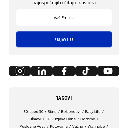
najuspešnijih i čitajte nas prvi
PRIJAVI SE
TAGOVI
30 Ispod 30
Bitno
Bizbendovi
Easy Life
Filmovi
HR
Izjava Dana
Odrzime
Poslovne Vesti
Putovanja
Važno
Wannabe