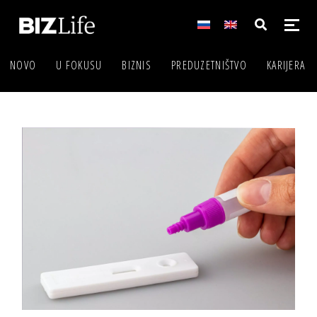
NOVO
U FOKUSU
BIZNIS
PREDUZETNIŠTVO
KARIJERA