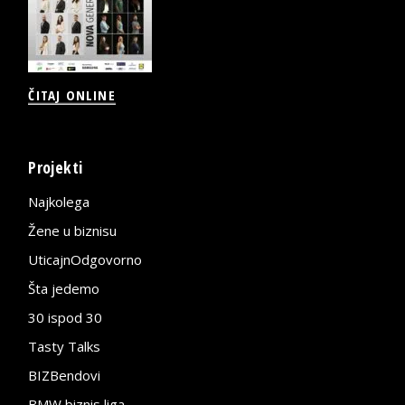
ČITAJ ONLINE
Projekti
Najkolega
Žene u biznisu
UticajnOdgovorno
Šta jedemo
30 ispod 30
Tasty Talks
BIZBendovi
BMW biznis liga