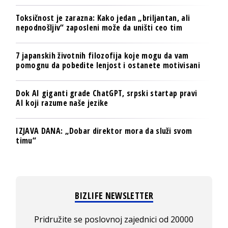
Toksičnost je zarazna: Kako jedan „briljantan, ali
nepodnošljiv“ zaposleni može da uništi ceo tim
7 japanskih životnih filozofija koje mogu da vam
pomognu da pobedite lenjost i ostanete motivisani
Dok AI giganti grade ChatGPT, srpski startap pravi
AI koji razume naše jezike
IZJAVA DANA: „Dobar direktor mora da služi svom
timu“
BIZLIFE NEWSLETTER
Pridružite se poslovnoj zajednici od 20000