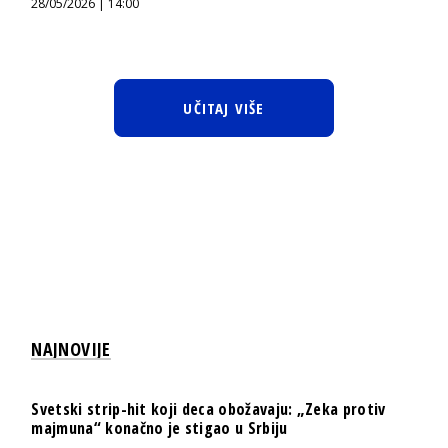
28/05/2026 | 14:00
UČITAJ VIŠE
NAJNOVIJE
Svetski strip-hit koji deca obožavaju: „Zeka protiv
majmuna“ konačno je stigao u Srbiju