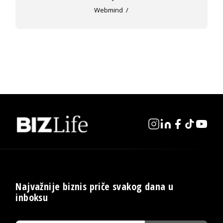
Webmind
Najvažnije biznis priče svakog dana u
inboksu