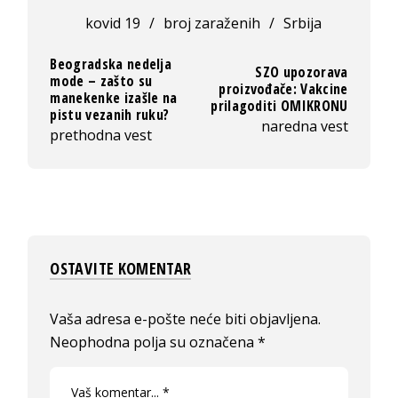
kovid 19
/
broj zaraženih
/
Srbija
Beogradska nedelja
SZO upozorava
mode – zašto su
proizvođače: Vakcine
manekenke izašle na
prilagoditi OMIKRONU
pistu vezanih ruku?
naredna vest
prethodna vest
OSTAVITE KOMENTAR
Vaša adresa e-pošte neće biti objavljena.
Neophodna polja su označena
*