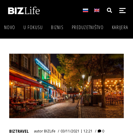
NOVO
U FOKUSU
BIZNIS
PREDUZETNIŠTVO
KARIJERA
BIZTRAVEL
autor
BIZLife
03/11/2021 | 12:21
0