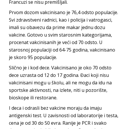
Francuzi se nisu premišljali.
Prvom dozom vakcinisano je 76,4 odsto populacije.
Svi zdravstveni radnici, kao i policija i vatrogasci,
imali su obavezu da prime makar jednu dozu
vakcine. Gotovo u svim starosnim kategorijama,
procenat vakcinisanih je veći od 70 odsto. U
starosnoj populaciji od 64-75 godina, vakcinisano
je skoro 95 populacije.
Slično je i kod dece. Vakcinisano je oko 70 odsto
dece uzrasta od 12 do 17 godina. Đaci koji nisu
vakcinisani mogu u školu, ali ne mogu da idu na
sportske aktivnosti, na izlete, niti u pozorište,
bioskope ili restorane.
I deca i odrasli bez vakcine moraju da imaju
antigenski test. U zavisnosti od laboratorije i testa,
cena je od 30 do 50 evra. Ranije je PCR i svako