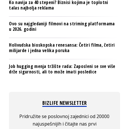
Ko navija za 40 stepeni? Biznisi kojima je toplotni
talas najbolja reklama
Ovo su najgledaniji filmovi na striming platformama
u 2026. godini
Holivudska bioskopska renesansa: Četiri filma, četiri
milijarde i jedna velika poruka
Job hugging menja tržište rada: Zaposleni se sve više
drže sigurnosti, ali to može imati posledice
BIZLIFE NEWSLETTER
Pridružite se poslovnoj zajednici od 20000
najuspešnijih i čitajte nas prvi