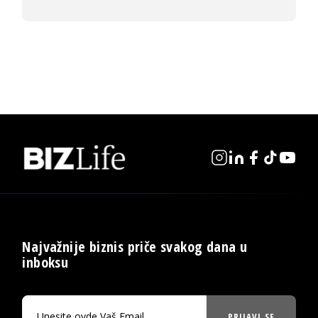
Najvažnije biznis priče svakog dana u
inboksu
PRIJAVI SE