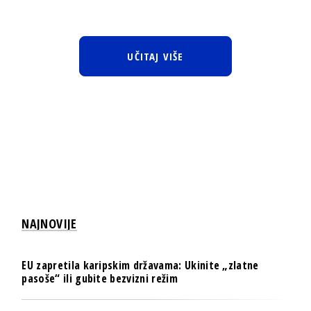
UČITAJ VIŠE
NAJNOVIJE
EU zapretila karipskim državama: Ukinite „zlatne
pasoše“ ili gubite bezvizni režim