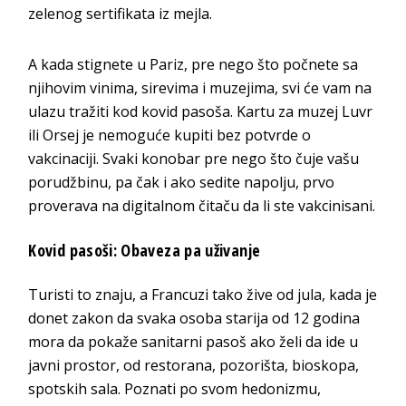
zelenog sertifikata iz mejla.
A kada stignete u Pariz, pre nego što počnete sa
njihovim vinima, sirevima i muzejima, svi će vam na
ulazu tražiti kod kovid pasoša. Kartu za muzej Luvr
ili Orsej je nemoguće kupiti bez potvrde o
vakcinaciji. Svaki konobar pre nego što čuje vašu
porudžbinu, pa čak i ako sedite napolju, prvo
proverava na digitalnom čitaču da li ste vakcinisani.
Kovid pasoši: Obaveza pa uživanje
Turisti to znaju, a Francuzi tako žive od jula, kada je
donet zakon da svaka osoba starija od 12 godina
mora da pokaže sanitarni pasoš ako želi da ide u
javni prostor, od restorana, pozorišta, bioskopa,
spotskih sala. Poznati po svom hedonizmu,