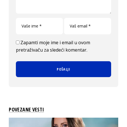
Zapamti moje ime i email u ovom
pretraživaču za sledeći komentar.
POVEZANE VESTI