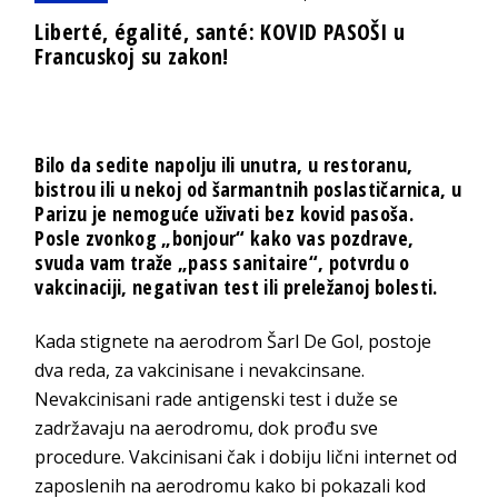
Liberté, égalité, santé: KOVID PASOŠI u
Francuskoj su zakon!
Bilo da sedite napolju ili unutra, u restoranu,
bistrou ili u nekoj od šarmantnih poslastičarnica, u
Parizu je nemoguće uživati bez kovid pasoša.
Posle zvonkog „bonjour“ kako vas pozdrave,
svuda vam traže „pass sanitaire“, potvrdu o
vakcinaciji, negativan test ili preležanoj bolesti.
Kada stignete na aerodrom Šarl De Gol, postoje
dva reda, za vakcinisane i nevakcinsane.
Nevakcinisani rade antigenski test i duže se
zadržavaju na aerodromu, dok prođu sve
procedure. Vakcinisani čak i dobiju lični internet od
zaposlenih na aerodromu kako bi pokazali kod