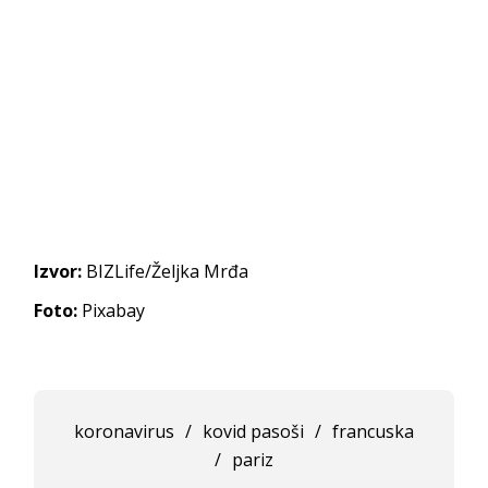
Izvor:
BIZLife/Željka Mrđa
Foto:
Pixabay
koronavirus
/
kovid pasoši
/
francuska
/
pariz