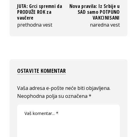
JUTA: Grci spremni da
Nova pravila: Iz Srbije u
PRODUŽE ROK za
SAD samo POTPUNO
vaučere
VAKCINISANI
prethodna vest
naredna vest
OSTAVITE KOMENTAR
Vaša adresa e-pošte neće biti objavljena.
Neophodna polja su označena
*