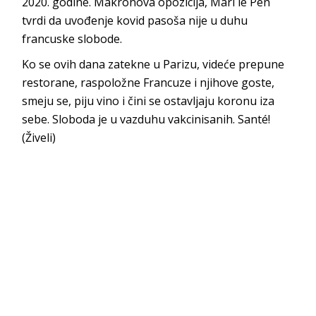
2020. godine. Makronova opozicija, Mari le Pen
tvrdi da uvođenje kovid pasoša nije u duhu
francuske slobode.
Ko se ovih dana zatekne u Parizu, videće prepune
restorane, raspoložne Francuze i njihove goste,
smeju se, piju vino i čini se ostavljaju koronu iza
sebe. Sloboda je u vazduhu vakcinisanih. Santé!
(Živeli)