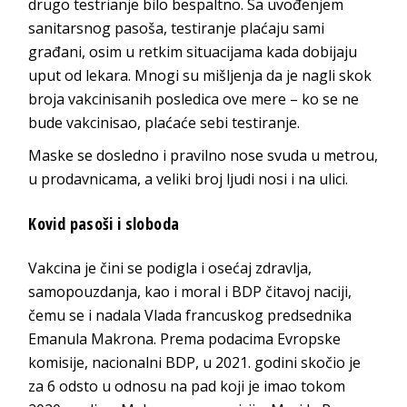
drugo testrianje bilo bespaltno. Sa uvođenjem
sanitarsnog pasoša, testiranje plaćaju sami
građani, osim u retkim situacijama kada dobijaju
uput od lekara. Mnogi su mišljenja da je nagli skok
broja vakcinisanih posledica ove mere – ko se ne
bude vakcinisao, plaćaće sebi testiranje.
Maske se dosledno i pravilno nose svuda u metrou,
u prodavnicama, a veliki broj ljudi nosi i na ulici.
Kovid pasoši i sloboda
Vakcina je čini se podigla i osećaj zdravlja,
samopouzdanja, kao i moral i BDP čitavoj naciji,
čemu se i nadala Vlada francuskog predsednika
Emanula Makrona. Prema podacima Evropske
komisije, nacionalni BDP, u 2021. godini skočio je
za 6 odsto u odnosu na pad koji je imao tokom