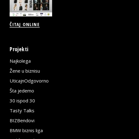
ČITAJ ONLINE
Projekti
Najkolega
Žene u biznisu
UticajnOdgovorno
Šta jedemo
30 ispod 30
Tasty Talks
BIZBendovi
BMW biznis liga