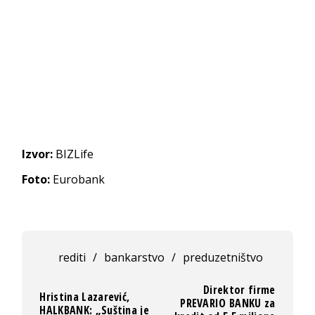
Izvor:
BIZLife
Foto:
Eurobank
rediti
/
bankarstvo
/
preduzetništvo
Direktor firme
Hristina Lazarević,
PREVARIO BANKU za
HALKBANK: „Suština je