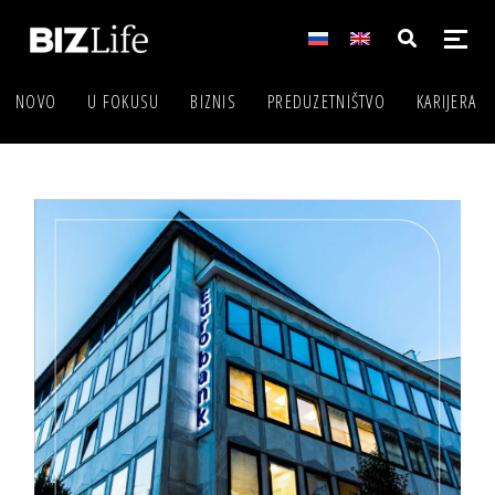
NOVO
U FOKUSU
BIZNIS
PREDUZETNIŠTVO
KARIJERA