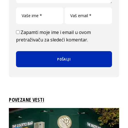
Zapamti moje ime i email u ovom
pretraživaču za sledeći komentar.
POVEZANE VESTI