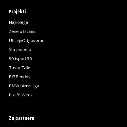
Projekti
Najkolega
Žene u biznisu
UticajnOdgovorno
Šta jedemo
30 ispod 30
Tasty Talks
BIZBendovi
BMW biznis liga
Bizlife Week
Za partnere