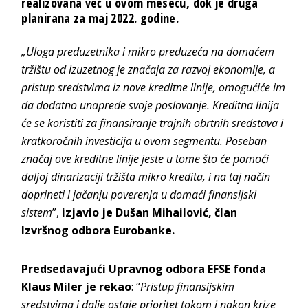
realizovana već u ovom mesecu, dok je druga
planirana za maj 2022. godine.
„Uloga preduzetnika i mikro preduzeća na domaćem
tržištu od izuzetnog je značaja za razvoj ekonomije, a
pristup sredstvima iz nove kreditne linije, omogućiće im
da dodatno unaprede svoje poslovanje. Kreditna linija
će se koristiti za finansiranje trajnih obrtnih sredstava i
kratkoročnih investicija u ovom segmentu. Poseban
značaj ove kreditne linije jeste u tome što će pomoći
daljoj dinarizaciji tržišta mikro kredita, i na taj način
doprineti i jačanju poverenja u domaći finansijski
sistem
”,
izjavio je Dušan Mihailović, član
Izvršnog odbora Eurobanke.
Predsedavajući Upravnog odbora EFSE fonda
Klaus Miler je rekao
: “
Pristup finansijskim
sredstvima i dalje ostaje prioritet tokom i nakon krize