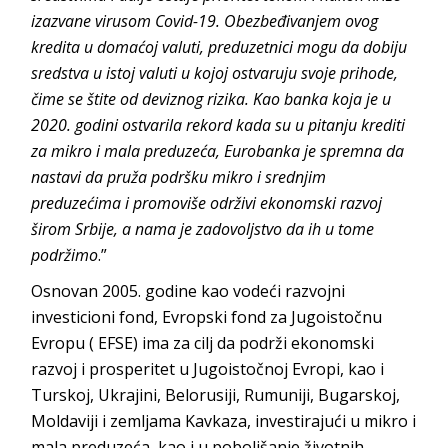
izazvane virusom Covid-19. Obezbeđivanjem ovog
kredita u domaćoj valuti, preduzetnici mogu da dobiju
sredstva u istoj valuti u kojoj ostvaruju svoje prihode,
čime se štite od deviznog rizika. Kao banka koja je u
2020. godini ostvarila rekord kada su u pitanju krediti
za mikro i mala preduzeća, Eurobanka je spremna da
nastavi da pruža podršku mikro i srednjim
preduzećima i promoviše održivi ekonomski razvoj
širom Srbije, a nama je zadovoljstvo da ih u tome
podržimo
.”
Osnovan 2005. godine kao vodeći razvojni
investicioni fond, Evropski fond za Jugoistočnu
Evropu ( EFSE) ima za cilj da podrži ekonomski
razvoj i prosperitet u Jugoistočnoj Evropi, kao i
Turskoj, Ukrajini, Belorusiji, Rumuniji, Bugarskoj,
Moldaviji i zemljama Kavkaza, investirajući u mikro i
mala preduzeća, kao i u poboljšanje životnih