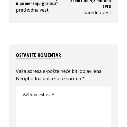
kredit od 5,5 miliona
u pomeranju granica“
evra
prethodna vest
naredna vest
OSTAVITE KOMENTAR
Vaša adresa e-pošte neće biti objavljena.
Neophodna polja su označena
*