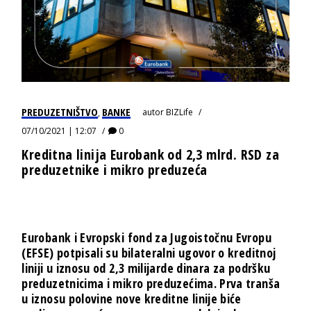
PREDUZETNIŠTVO
BANKE
autor
BIZLife
,
07/10/2021 | 12:07
0
Kreditna linija Eurobank od 2,3 mlrd. RSD za
preduzetnike i mikro preduzeća
Eurobank i Evropski fond za Jugoistočnu Evropu
(EFSE) potpisali su bilateralni ugovor o kreditnoj
liniji u iznosu od 2,3 milijarde dinara za podršku
preduzetnicima i mikro preduzećima. Prva tranša
u iznosu polovine nove kreditne linije biće