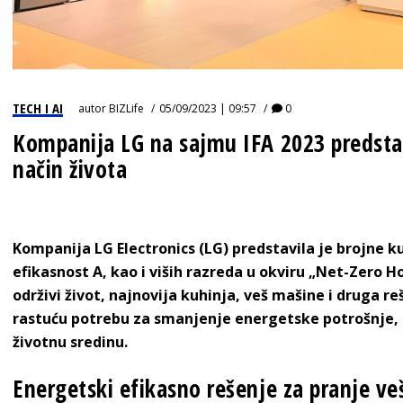
TECH I AI
autor
BIZLife
05/09/2023 | 09:57
0
Kompanija LG na sajmu IFA 2023 predstav
način života
Kompanija LG Electronics (LG) predstavila je brojne 
efikasnost A, kao i viših razreda u okviru „Net-Zero H
održivi život, najnovija kuhinja, veš mašine i druga 
rastuću potrebu za smanjenje energetske potrošnje, t
životnu sredinu.
Energetski efikasno rešenje za pranje ve