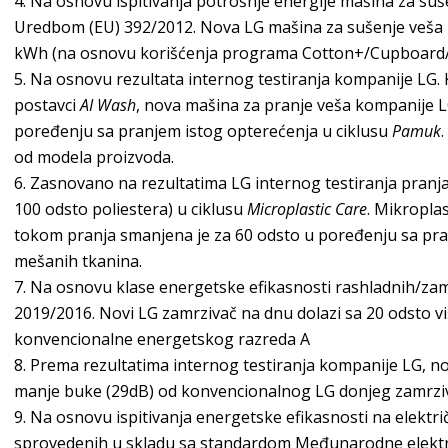
Na osnovu ispitivanja potrošnje energije mašina za suš
Uredbom (EU) 392/2012. Nova LG mašina za sušenje veša 
kWh (na osnovu korišćenja programa Cotton+/Cupboard
Na osnovu rezultata internog testiranja kompanije LG.
postavci
AI Wash
, nova mašina za pranje veša kompanije L
poređenju sa pranjem istog opterećenja u ciklusu
Pamuk
od modela proizvoda.
Zasnovano na rezultatima LG internog testiranja pranja 
100 odsto poliestera) u ciklusu
Microplastic Care
. Mikropla
tokom pranja smanjena je za 60 odsto u poređenju sa pra
mešanih tkanina.
Na osnovu klase energetske efikasnosti rashladnih/za
2019/2016. Novi LG zamrzivač na dnu dolazi sa 20 odsto v
konvencionalne energetskog razreda A
Prema rezultatima internog testiranja kompanije LG, n
manje buke (29dB) od konvencionalnog LG donjeg zamrziv
Na osnovu ispitivanja energetske efikasnosti na elektr
sprovedenih u skladu sa standardom Međunarodne elektro