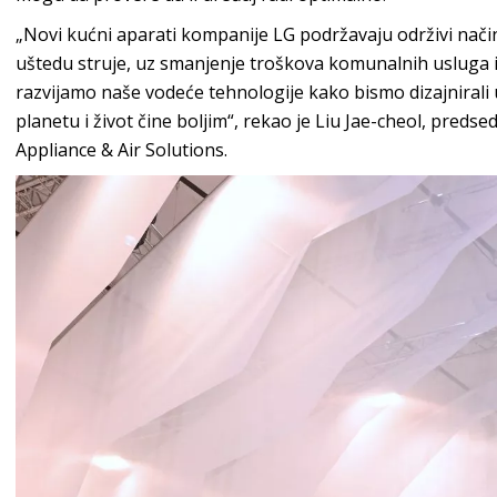
„Novi kućni aparati kompanije LG podržavaju održivi način 
uštedu struje, uz smanjenje troškova komunalnih usluga i
razvijamo naše vodeće tehnologije kako bismo dizajnirali 
planetu i život čine boljim“, rekao je Liu Jae-cheol, pred
Appliance & Air Solutions.