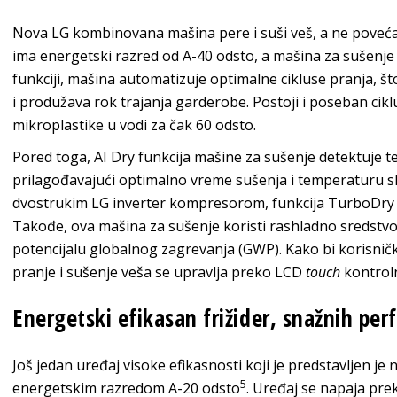
Nova LG kombinovana mašina pere i suši veš, a ne povećav
ima energetski razred od A-40 odsto, a mašina za sušenje
funkciji, mašina automatizuje optimalne cikluse pranja, 
i produžava rok trajanja garderobe. Postoji i poseban cikl
mikroplastike u vodi za čak 60 odsto.
Pored toga, AI Dry funkcija mašine za sušenje detektuje tež
prilagođavajući optimalno vreme sušenja i temperaturu 
dvostrukim LG inverter kompresorom, funkcija TurboDry je
Takođe, ova mašina za sušenje koristi rashladno sredst
potencijalu globalnog zagrevanja (GWP). Kako bi korisni
pranje i sušenje veša se upravlja preko LCD
touch
kontrol
Energetski efikasan frižider, snažnih pe
Još jedan uređaj visoke efikasnosti koji je predstavljen je 
5
energetskim razredom А-20 odsto
. Uređaj se napaja pre