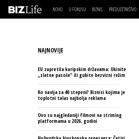
NOVO
U FOKUSU
BIZNIS
PREDUZETNIŠTVO
IZJAVA DANA
BIZNIS SCENA
VIDEO
REAL ESTATE
IZJAVA DANA
BIZNIS SCENA
BREND I KOMUNIKACI
VIDEO
REAL ESTATE
ESG & ENERGY
NAJNOVIJE
BREND I KOMUNIKACI
BANKE
ESG & ENERGY
OSIGURANJE
EU zapretila karipskim državama: Ukinite
BANKE
„zlatne pasoše“ ili gubite bezvizni režim
TECH I AI
OSIGURANJE
BIZNIS & SPORT
Ko navija za 40 stepeni? Biznisi kojima je
TECH I AI
toplotni talas najbolja reklama
PULS REGIONA
BIZNIS & SPORT
NOVO NA RAFU
Ovo su najgledaniji filmovi na striming
PULS REGIONA
platformama u 2026. godini
NOVO NA RAFU
Holivudska bioskopska renesansa: Četiri