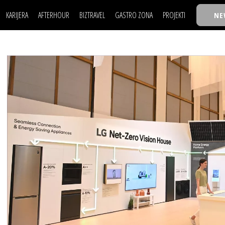
KARIJERA
AFTERHOUR
BIZTRAVEL
GASTRO ZONA
PROJEKTI
NE
POSAO
FILM I SCENA
NAJKOLEGA
LJUDI (HR)
KNJIGE
TASTY TALKS
POSAO
FILM I SCENA
NAJKOLEGA
JE
MOJ UGAO
AUTO SVET
30 ISPOD 30
LJUDI (HR)
KNJIGE
TASTY TALKS
USAVRŠAVANJE
STIL
BACK TO OFFIC
JE
MOJ UGAO
AUTO SVET
30 ISPOD 30
KNOW-HOW
WELLBEING
BIZBENDOVI
USAVRŠAVANJE
STIL
BACK TO OFFIC
BIZKOLEGIJUM
KNOW-HOW
WELLBEING
BIZBENDOVI
BMW BIZNIS LIG
BIZKOLEGIJUM
BIZLIFE WEEK
BMW BIZNIS LIG
IZJAVA GODINE
BIZLIFE WEEK
IZJAVA GODINE