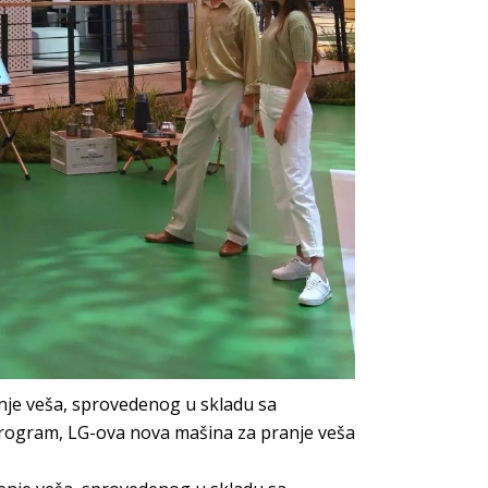
nje veša, sprovedenog u skladu sa
rogram, LG-ova nova mašina za pranje veša