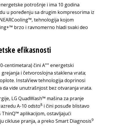
energetske potrošnje i ima 10 godina
 radu u poređenju sa drugim kompresorima iz
 LINEARCooling™, tehnologija kojom
ling+™ brzo i ravnomerno hladi svaki deo
tske efikasnosti
++
-centimetara) čini A
energetski
grejanja i četvoroslojna staklena vrata;
oplote. InstaView tehnologija doprinosi
 da vide unutrašnjost bez otvaranja vrata.
ergije, LG QuadWash™ mašina za pranje
8
razredu A-10 odsto
i čini posuđe blistavo
 ThinQ™ aplikacijom, ostavljajući
9
aju cikluse pranja, a preko Smart Diagnosis