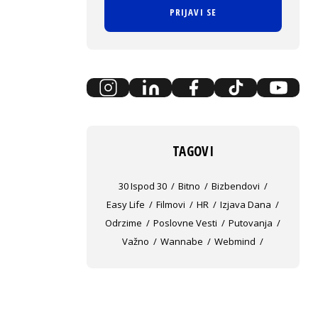
PRIJAVI SE
TAGOVI
30 Ispod 30
Bitno
Bizbendovi
Easy Life
Filmovi
HR
Izjava Dana
Odrzime
Poslovne Vesti
Putovanja
Važno
Wannabe
Webmind