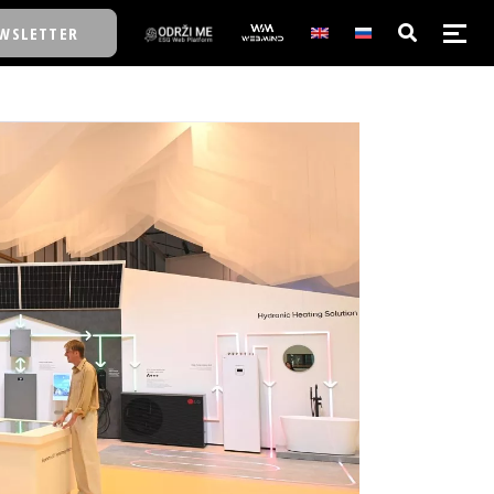
WSLETTER
E/SCHOOL
E/SCHOOL
A
A