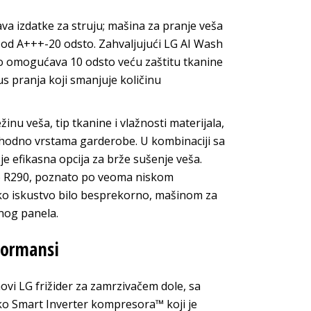
a izdatke za struju; mašina za pranje veša
 od A+++-20 odsto. Zahvaljujući LG AI Wash
što omogućava 10 odsto veću zaštitu tkanine
us pranja koji smanjuje količinu
inu veša, tip tkanine i vlažnosti materijala,
shodno vrstama garderobe. U kombinaciji sa
 efikasna opcija za brže sušenje veša.
vo R290, poznato po veoma niskom
čko iskustvo bilo besprekorno, mašinom za
nog panela.
rformansi
novi LG frižider za zamrzivačem dole, sa
ko Smart Inverter kompresora™ koji je