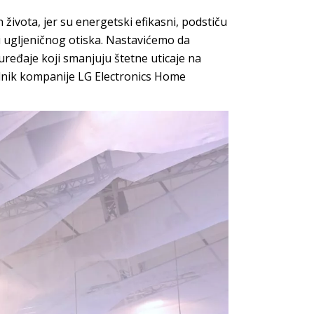
života, jer su energetski efikasni, podstiču
 ugljeničnog otiska. Nastavićemo da
uređaje koji smanjuju štetne uticaje na
sednik kompanije LG Electronics Home