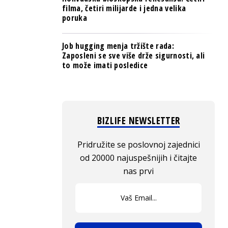
filma, četiri milijarde i jedna velika
poruka
Job hugging menja tržište rada:
Zaposleni se sve više drže sigurnosti, ali
to može imati posledice
BIZLIFE NEWSLETTER
Pridružite se poslovnoj zajednici
od 20000 najuspešnijih i čitajte
nas prvi