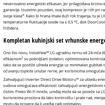
neverovatno energetski efikasan, jer prilagođava brzinu 
garancije. Izuzetno pouzdan, ovaj kompresor je i tih pri
6
svoje klase
. Kako bi hrana imala duži rok trajanja, tu je
temperaturne fluktuacije svode na ± 0,5 °C, dok DoorCoo
frižidera.
Kompletan kuhinjski set vrhunske energe
Ono što novu, InstaView™ LG ugradnu rernu od 24-inča (60
7
efikasnom
su poboljšani izolatori, optimizovana kontrola 
tako da se postiže ušteda energije uz minimalan gubitak t
očuvanju toplote unutar rerne, jer korisnicima omogućava
Zahvaljujući Inverter Direct Drive Motoru™ za uštedu en
sudova omogućava efikasnost zahvaljujući energetskom 
čistim. Preko Wi-Fi mreže, uređaj može da se poveže sa LG
korisnicima prostora da lako kontrolišu i prate rad, menj
mogu da provere da li uređaj radi optimalno.