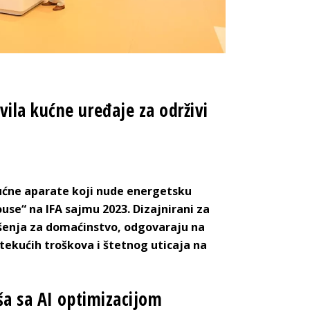
ila kućne uređaje za održivi
kućne aparate koji nude energetsku
ouse“ na IFA sajmu 2023. Dizajnirani za
rešenja za domaćinstvo, odgovaraju na
ekućih troškova i štetnog uticaja na
ša sa AI optimizacijom