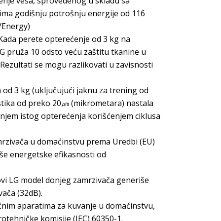
enje veša, sprovedenog u skladu sa
ima godišnju potrošnju energije od 116
/Energy)
 Kada perete opterećenje od 3 kg na
G pruža 10 odsto veću zaštitu tkanine u
. Rezultati se mogu razlikovati u zavisnosti
od 3 kg (uključujući jaknu za trening od
stika od preko 20㎛ (mikrometara) nastala
njem istog opterećenja korišćenjem ciklusa
mrzivača u domaćinstvu prema Uredbi (EU)
iše energetske efikasnosti od
ovi LG model donjeg zamrzivača generiše
ača (32dB).
ičnim aparatima za kuvanje u domaćinstvu,
tehničke komisije (IEC) 60350-1.