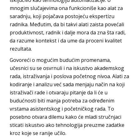
mnogim slučajevima ona funkcioniše kao alat za
saradnju, koji pojačava postojeću ekspertizu
radnika. Međutim, da bi takvi alati zaista povećali
produktivnost, radnik i dalje mora da zna šta radi,
da razume kontekst i da ume da proceni kvalitet
rezultata.
Govoreći o mogućim budućim promenama,
učesnici su se osvrnuli i na iskustvo akademskog
rada, istraživanja i poslova početnog nivoa. Alati za
kodiranje i analizu već sada menjaju način na koji
istraživači rade i otvaraju pitanje da li će u
budućnosti biti manja potreba za određenim
vrstama asistentskog i početničkog rada. To
posebno otvara dilemu kako će mladi stručnjaci
sticati iskustvo ako tehnologija preuzme zadatke
kroz koje se ranije učilo.