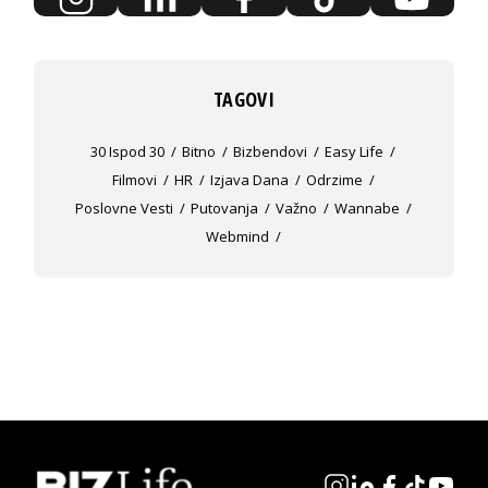
TAGOVI
30 Ispod 30
Bitno
Bizbendovi
Easy Life
Filmovi
HR
Izjava Dana
Odrzime
Poslovne Vesti
Putovanja
Važno
Wannabe
Webmind