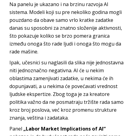
Na panelu je ukazano i na brzinu razvoja AI
sistema. Modeli koji su pre nekoliko godina mogli
pouzdano da obave samo vrlo kratke zadatke
danas su sposobni za znatno složenije aktivnosti,
što pokazuje koliko se brzo pomera granica
između onoga što rade ljudi i onoga što mogu da
rade mašine.
Ipak, učesnici su naglasili da slika nije jednostavna
niti jednoznačno negativna. AI će u nekim
oblastima zamenjivati zadatke, u nekima će ih
dopunjavati, a u nekima će povećavati vrednost
ljudske ekspertize. Zbog toga je za kreatore
politika važno da ne posmatraju tržište rada samo
kroz broj poslova, već kroz promenu strukture
znanja, veština i zadataka.
Panel
„Labor Market Implications of AI“