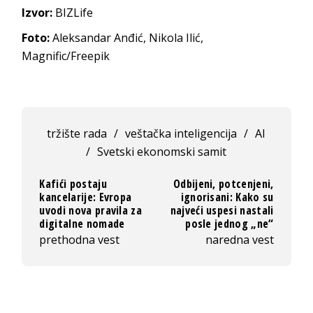
Izvor:
BIZLife
Foto:
Aleksandar Anđić, Nikola Ilić,
Magnific/Freepik
tržište rada
/
veštačka inteligencija
/
AI
/
Svetski ekonomski samit
Kafići postaju
Odbijeni, potcenjeni,
kancelarije: Evropa
ignorisani: Kako su
uvodi nova pravila za
najveći uspesi nastali
digitalne nomade
posle jednog „ne“
prethodna vest
naredna vest