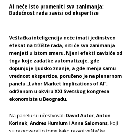
AI neće isto promeniti sva zanimanja:
Budućnost rada zavisi od ekspertize
Veštačka inteligencija neće imati jedinstven
efekat na tržište rada, niti će sva zanimanja
menjati u istom smeru. Njeni efekti zavisiće od
toga koje zadatke automatizuje, gde
dopunjuje ljudsko znanje, a gde menja samu
vrednost ekspertize, poručeno je na plenarnom
panelu „Labor Market Implications of AI“,
održanom u okviru XXI Svetskog kongresa
ekonomista u Beogradu.
Na panelu su učestvovali
David Autor
,
Anton
Korinek
,
Andres Humlum
i
Anna Salomons
, koji
su razgovarali o tome kako razvoj veštačke