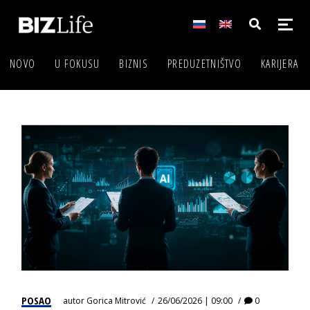
NOVO
U FOKUSU
BIZNIS
PREDUZETNIŠTVO
KARIJERA
POSAO
autor
Gorica Mitrović
26/06/2026 | 09:00
0