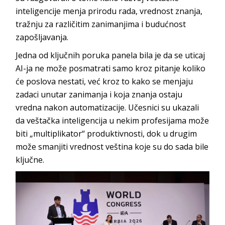
inteligencije menja prirodu rada, vrednost znanja,
tražnju za različitim zanimanjima i budućnost
zapošljavanja.
Jedna od ključnih poruka panela bila je da se uticaj
AI-ja ne može posmatrati samo kroz pitanje koliko
će poslova nestati, već kroz to kako se menjaju
zadaci unutar zanimanja i koja znanja ostaju
vredna nakon automatizacije. Učesnici su ukazali
da veštačka inteligencija u nekim profesijama može
biti „multiplikator“ produktivnosti, dok u drugim
može smanjiti vrednost veština koje su do sada bile
ključne.