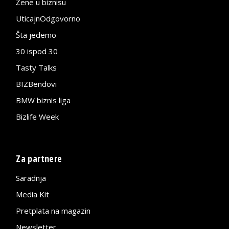
Žene u biznisu
UticajnOdgovorno
Šta jedemo
30 ispod 30
Tasty Talks
BIZBendovi
BMW biznis liga
Bizlife Week
Za partnere
Saradnja
Media Kit
Pretplata na magazin
Newsletter