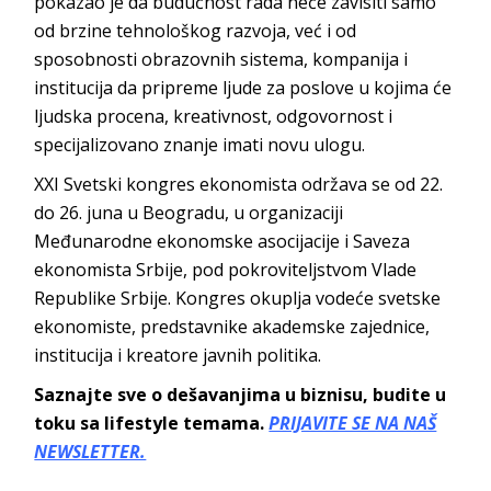
pokazao je da budućnost rada neće zavisiti samo
od brzine tehnološkog razvoja, već i od
sposobnosti obrazovnih sistema, kompanija i
institucija da pripreme ljude za poslove u kojima će
ljudska procena, kreativnost, odgovornost i
specijalizovano znanje imati novu ulogu.
XXI Svetski kongres ekonomista održava se od 22.
do 26. juna u Beogradu, u organizaciji
Međunarodne ekonomske asocijacije i Saveza
ekonomista Srbije, pod pokroviteljstvom Vlade
Republike Srbije. Kongres okuplja vodeće svetske
ekonomiste, predstavnike akademske zajednice,
institucija i kreatore javnih politika.
Saznajte sve o dešavanjima u biznisu, budite u
toku sa lifestyle temama.
PRIJAVITE SE NA NAŠ
NEWSLETTER.