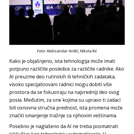
Foto: Aleksandar Anđić, Nikola Ilić
Kako je objašnjeno, ista tehnologija može imati
potpuno različite posledice za različite radnike. Ako
AI preuzme deo rutinskih ili tehničkih zadataka,
visoko specijalizovani radnici mogu dobiti više
prostora da se fokusiraju na najvredniji deo svog
posla. Međutim, za one kojima su upravo ti zadaci
bili osnovna stručna prednost, ista promena može
značiti smanjenje tražnje za njihovim veštinama.
Posebno je naglašeno da AI ne treba posmatrati
isključivo kao tehnologiju automatizacije. U