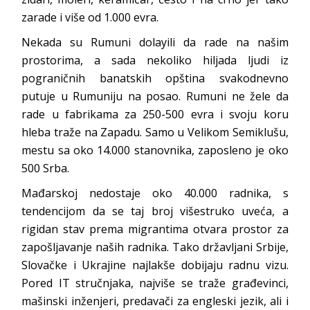
zarade i više od 1.000 evra.
Nekada su Rumuni dolayili da rade na našim
prostorima, a sada nekoliko hiljada ljudi iz
pograničnih banatskih opština svakodnevno
putuje u Rumuniju na posao. Rumuni ne žele da
rade u fabrikama za 250-500 evra i svoju koru
hleba traže na Zapadu. Samo u Velikom Semiklušu,
mestu sa oko 14.000 stanovnika, zaposleno je oko
500 Srba.
Mađarskoj nedostaje oko 40.000 radnika, s
tendencijom da se taj broj višestruko uveća, a
rigidan stav prema migrantima otvara prostor za
zapošljavanje naših radnika. Tako državljani Srbije,
Slovačke i Ukrajine najlakše dobijaju radnu vizu.
Pored IT stručnjaka, najviše se traže građevinci,
mašinski inženjeri, predavači za engleski jezik, ali i