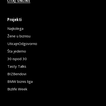
ČITAJ ONLINE
Projekti
Najkolega
Žene u biznisu
UticajnOdgovorno
Šta jedemo
30 ispod 30
Tasty Talks
BIZBendovi
BMW biznis liga
Bizlife Week