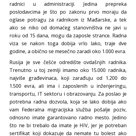
radnici u administraciji. Jedina prepreka
poslodavcima je što po zakonu prvo moraju da
oglase potragu za radnikom iz Mađarske, a tek
ako se niko od domaćeg stanovništva ne javi u
roku od 15 dana, mogu da zaposle strance. Radna
viza se nakon toga dobija vrlo lako, traje dve
godine, a obično se mesečno zaradi oko 1.000 evra.
Rusija je sve češće odredište ovdašnjih radnika.
Trenutno u toj zemlji imamo oko 15.000 radnika,
najviše građevinaca, koji zarađuju od 1.200 do
1.500 evra, ali ima i zaposlenih u inženjeringu,
transportu, IT sektoru i obrazovanju. Za poslao je
potrebna radna dozvola, koja se lako dobija ako
vam Federalna migracijska služba pošalje poziv,
odnosno imate garantovano radno mesto. Jedino
što ne bi trebalo da imate je HIV, jer je potreban
sertifikat koji dokazuje da nemate tu bolest ako