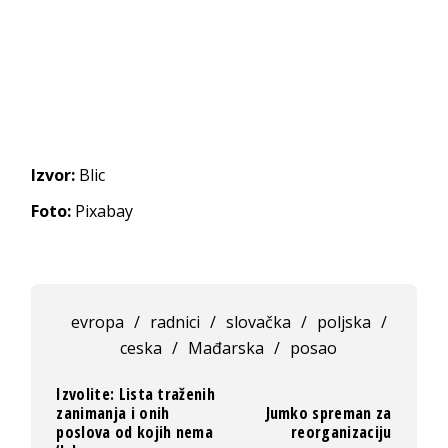
Izvor:
Blic
Foto:
Pixabay
evropa
/
radnici
/
slovačka
/
poljska
/
ceska
/
Mađarska
/
posao
Izvolite: Lista traženih
zanimanja i onih
Jumko spreman za
poslova od kojih nema
reorganizaciju