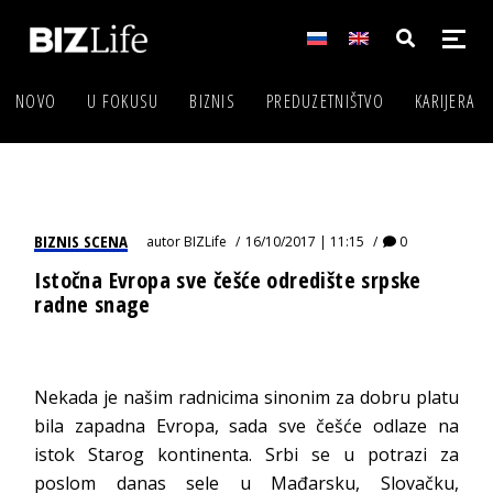
NOVO
U FOKUSU
BIZNIS
PREDUZETNIŠTVO
KARIJERA
BIZNIS SCENA
autor
BIZLife
16/10/2017 | 11:15
0
Istočna Evropa sve češće odredište srpske
radne snage
Nekada je našim radnicima sinonim za dobru platu
bila zapadna Evropa, sada sve češće odlaze na
istok Starog kontinenta. Srbi se u potrazi za
poslom danas sele u Mađarsku, Slovačku,