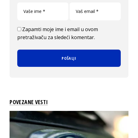
Zapamti moje ime i email u ovom
pretraživaču za sledeći komentar.
POVEZANE VESTI