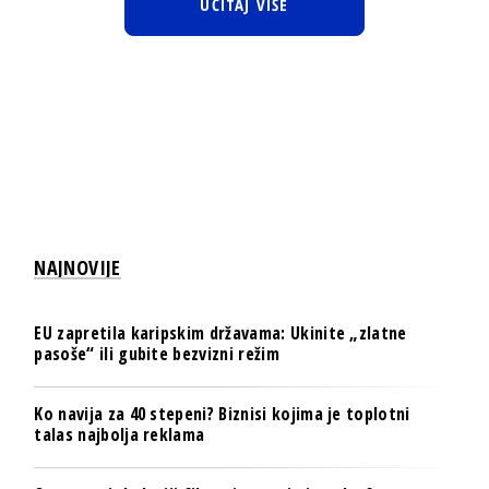
UČITAJ VIŠE
NAJNOVIJE
EU zapretila karipskim državama: Ukinite „zlatne
pasoše“ ili gubite bezvizni režim
Ko navija za 40 stepeni? Biznisi kojima je toplotni
talas najbolja reklama