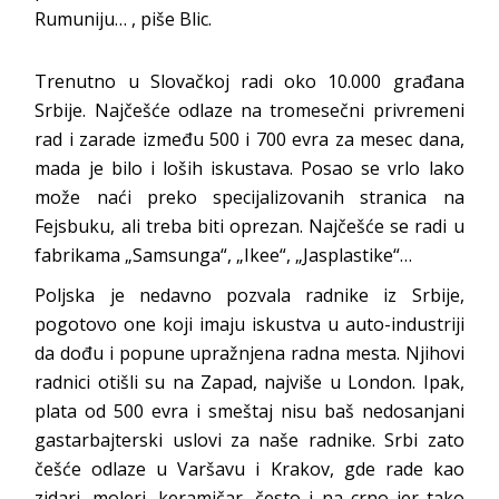
Rumuniju… , piše Blic.
Trenutno u Slovačkoj radi oko 10.000 građana
Srbije. Najčešće odlaze na tromesečni privremeni
rad i zarade između 500 i 700 evra za mesec dana,
mada je bilo i loših iskustava. Posao se vrlo lako
može naći preko specijalizovanih stranica na
Fejsbuku, ali treba biti oprezan. Najčešće se radi u
fabrikama „Samsunga“, „Ikee“, „Jasplastike“…
Poljska je nedavno pozvala radnike iz Srbije,
pogotovo one koji imaju iskustva u auto-industriji
da dođu i popune upražnjena radna mesta. Njihovi
radnici otišli su na Zapad, najviše u London. Ipak,
plata od 500 evra i smeštaj nisu baš nedosanjani
gastarbajterski uslovi za naše radnike. Srbi zato
češće odlaze u Varšavu i Krakov, gde rade kao
zidari, moleri, keramičar, često i na crno jer tako