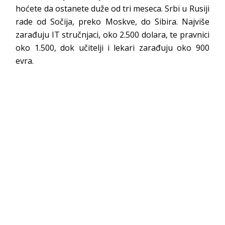
hoćete da ostanete duže od tri meseca. Srbi u Rusiji
rade od Sočija, preko Moskve, do Sibira. Najviše
zarađuju IT stručnjaci, oko 2.500 dolara, te pravnici
oko 1.500, dok učitelji i lekari zarađuju oko 900
evra.