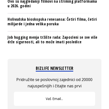
Ovo su najgledaniji filmovi na striming platformama
u 2026. godini
Holivudska bioskopska renesansa: Četiri filma, četiri
milijarde i jedna velika poruka
Job hugging menja tržište rada: Zaposleni se sve više
drže sigurnosti, ali to može imati posledice
BIZLIFE NEWSLETTER
Pridružite se poslovnoj zajednici od 20000
najuspešnijih i čitajte nas prvi