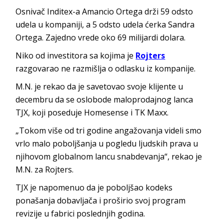
Osnivač Inditex-a Amancio Ortega drži 59 odsto
udela u kompaniji, a 5 odsto udela ćerka Sandra
Ortega. Zajedno vrede oko 69 milijardi dolara.
Niko od investitora sa kojima je
Rojters
razgovarao ne razmišlja o odlasku iz kompanije.
M.N. je rekao da je savetovao svoje klijente u
decembru da se oslobode maloprodajnog lanca
TJX, koji poseduje Homesense i TK Maxx.
„Tokom više od tri godine angažovanja videli smo
vrlo malo poboljšanja u pogledu ljudskih prava u
njihovom globalnom lancu snabdevanja“, rekao je
M.N. za Rojters.
TJX je napomenuo da je poboljšao kodeks
ponašanja dobavljača i proširio svoj program
revizije u fabrici poslednjih godina.