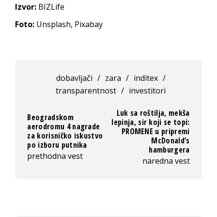
Izvor:
BIZLife
Foto:
Unsplash, Pixabay
dobavljači
/
zara
/
inditex
/
transparentnost
/
investitori
Luk sa roštilja, mekša
Beogradskom
lepinja, sir koji se topi:
aerodromu 4 nagrade
PROMENE u pripremi
za korisničko iskustvo
McDonald’s
po izboru putnika
hamburgera
prethodna vest
naredna vest