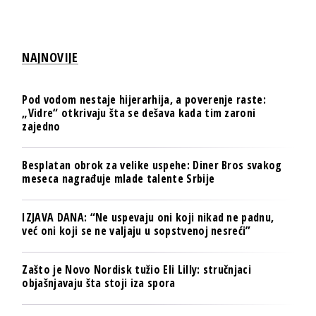
NAJNOVIJE
Pod vodom nestaje hijerarhija, a poverenje raste:
„Vidre“ otkrivaju šta se dešava kada tim zaroni
zajedno
Besplatan obrok za velike uspehe: Diner Bros svakog
meseca nagrađuje mlade talente Srbije
IZJAVA DANA: “Ne uspevaju oni koji nikad ne padnu,
već oni koji se ne valjaju u sopstvenoj nesreći”
Zašto je Novo Nordisk tužio Eli Lilly: stručnjaci
objašnjavaju šta stoji iza spora