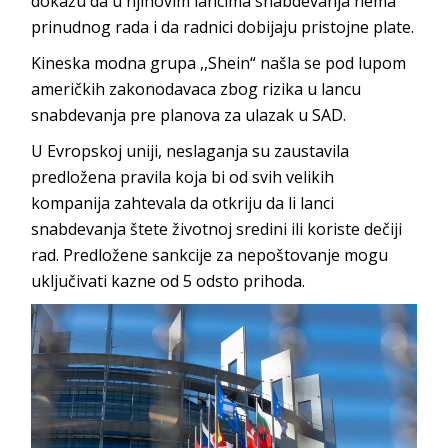
dokažu da u njihovim lancima snabdevanja nema
prinudnog rada i da radnici dobijaju pristojne plate.
Kineska modna grupa ,,Shein“ našla se pod lupom
američkih zakonodavaca zbog rizika u lancu
snabdevanja pre planova za ulazak u SAD.
U Evropskoj uniji, neslaganja su zaustavila
predložena pravila koja bi od svih velikih
kompanija zahtevala da otkriju da li lanci
snabdevanja štete životnoj sredini ili koriste dečiji
rad. Predložene sankcije za nepoštovanje mogu
uključivati kazne od 5 odsto prihoda.