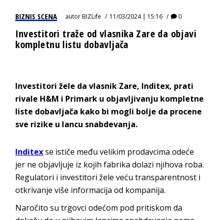
BIZNIS SCENA
autor
BIZLife
11/03/2024 | 15:16
0
Investitori traže od vlasnika Zare da objavi
kompletnu listu dobavljača
Investitori žele da vlasnik Zare, Inditex, prati
rivale H&M i Primark u objavljivanju kompletne
liste dobavljača kako bi mogli bolje da procene
sve rizike u lancu snabdevanja.
Inditex
se ističe među velikim prodavcima odeće
jer ne objavljuje iz kojih fabrika dolazi njihova roba.
Regulatori i investitori žele veću transparentnost i
otkrivanje više informacija od kompanija.
Naročito su trgovci odećom pod pritiskom da