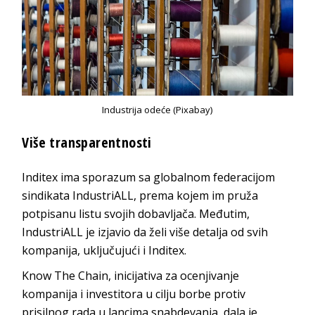
Industrija odeće (Pixabay)
Više transparentnosti
Inditex ima sporazum sa globalnom federacijom
sindikata IndustriALL, prema kojem im pruža
potpisanu listu svojih dobavljača. Međutim,
IndustriALL je izjavio da želi više detalja od svih
kompanija, uključujući i Inditex.
Know The Chain, inicijativa za ocenjivanje
kompanija i investitora u cilju borbe protiv
prisilnog rada u lancima snabdevanja, dala je