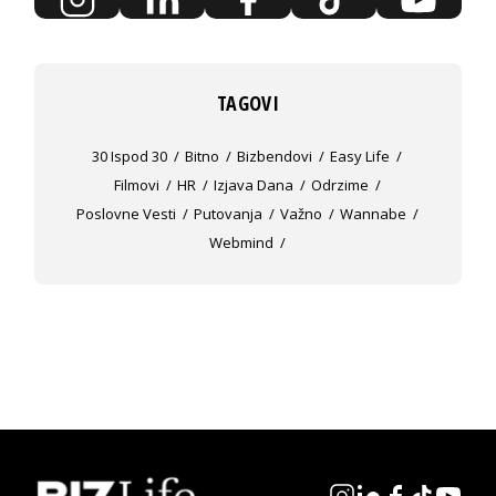
TAGOVI
30 Ispod 30
Bitno
Bizbendovi
Easy Life
Filmovi
HR
Izjava Dana
Odrzime
Poslovne Vesti
Putovanja
Važno
Wannabe
Webmind