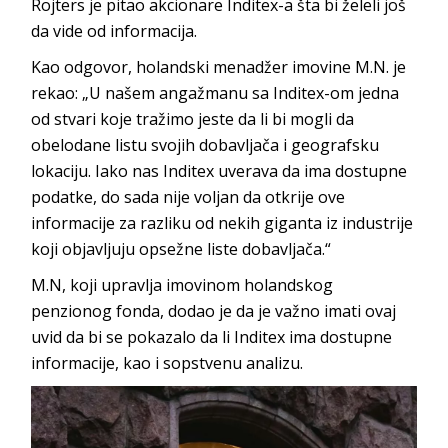
Rojters je pitao akcionare Inditex-a šta bi želeli još
da vide od informacija.
Kao odgovor, holandski menadžer imovine M.N. je
rekao: „U našem angažmanu sa Inditex-om jedna
od stvari koje tražimo jeste da li bi mogli da
obelodane listu svojih dobavljača i geografsku
lokaciju. Iako nas Inditex uverava da ima dostupne
podatke, do sada nije voljan da otkrije ove
informacije za razliku od nekih giganta iz industrije
koji objavljuju opsežne liste dobavljača.“
M.N, koji upravlja imovinom holandskog
penzionog fonda, dodao je da je važno imati ovaj
uvid da bi se pokazalo da li Inditex ima dostupne
informacije, kao i sopstvenu analizu.