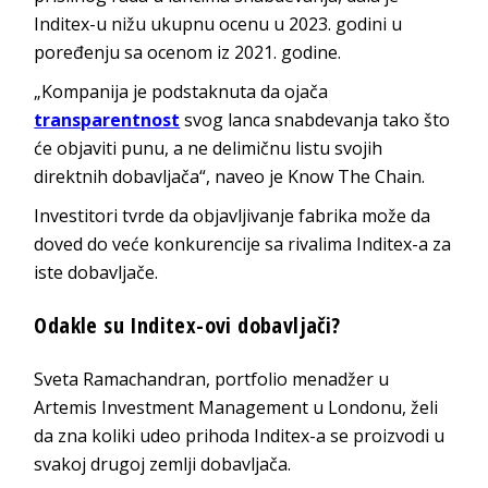
Inditex-u nižu ukupnu ocenu u 2023. godini u
poređenju sa ocenom iz 2021. godine.
„Kompanija je podstaknuta da ojača
transparentnost
svog lanca snabdevanja tako što
će objaviti punu, a ne delimičnu listu svojih
direktnih dobavljača“, naveo je Know The Chain.
Investitori tvrde da objavljivanje fabrika može da
doved do veće konkurencije sa rivalima Inditex-a za
iste dobavljače.
Odakle su Inditex-ovi dobavljači?
Sveta Ramachandran, portfolio menadžer u
Artemis Investment Management u Londonu, želi
da zna koliki udeo prihoda Inditex-a se proizvodi u
svakoj drugoj zemlji dobavljača.