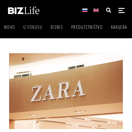
NOVO
U FOKUSU
BIZNIS
PREDUZETNIŠTVO
KARIJERA