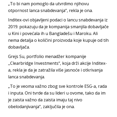
„To bi nam pomoglo da utvrdimo njihovu
otpornost lanca snabdevanja“, rekla je ona.
Inditex-ovi objavljeni podaci o lancu snabdevanja iz
2019. pokazuju da je kompanija smanjila dobavljače
u Kini i povećala ih u Bangladešu i Maroku. Ali
nema detalja o količini proizvoda koje kupuje od tih
dobavljača.
Grejs Su, portfolio menadžer kompanije
,,Clearbridge Investments“, koja drži akcije Inditex-
a, rekla je da je zatražila više jasnoće i otkrivanja
lanca snabdevanja.
„To je veoma važno zbog sve kontrole ESG-a, rada
i inputa. Oni tvrde da su lideri u ovome, tako da im
je zaista važno da zaista imaju taj nivo
obelodanjivanja“, zaključila je ona.