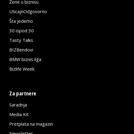
Žene u biznisu
UticajnOdgovorno
Šta jedemo
30 ispod 30
Tasty Talks
BIZBendovi
BMW biznis liga
Bizlife Week
Za partnere
Saradnja
Media Kit
Pretplata na magazin
Newsletter