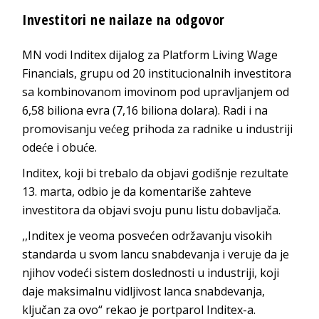
Investitori ne nailaze na odgovor
MN vodi Inditex dijalog za Platform Living Wage
Financials, grupu od 20 institucionalnih investitora
sa kombinovanom imovinom pod upravljanjem od
6,58 biliona evra (7,16 biliona dolara). Radi i na
promovisanju većeg prihoda za radnike u industriji
odeće i obuće.
Inditex, koji bi trebalo da objavi godišnje rezultate
13. marta, odbio je da komentariše zahteve
investitora da objavi svoju punu listu dobavljača.
,,Inditex je veoma posvećen održavanju visokih
standarda u svom lancu snabdevanja i veruje da je
njihov vodeći sistem doslednosti u industriji, koji
daje maksimalnu vidljivost lanca snabdevanja,
ključan za ovo“ rekao je portparol Inditex-a.