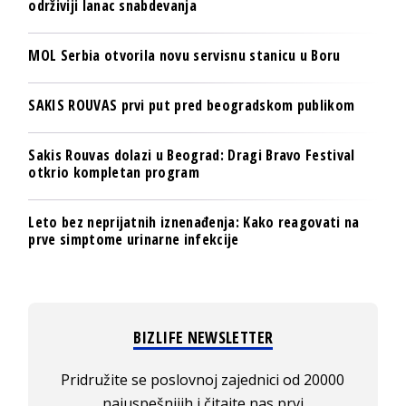
održiviji lanac snabdevanja
MOL Serbia otvorila novu servisnu stanicu u Boru
SAKIS ROUVAS prvi put pred beogradskom publikom
Sakis Rouvas dolazi u Beograd: Dragi Bravo Festival
otkrio kompletan program
Leto bez neprijatnih iznenađenja: Kako reagovati na
prve simptome urinarne infekcije
BIZLIFE NEWSLETTER
Pridružite se poslovnoj zajednici od 20000
najuspešnijih i čitajte nas prvi