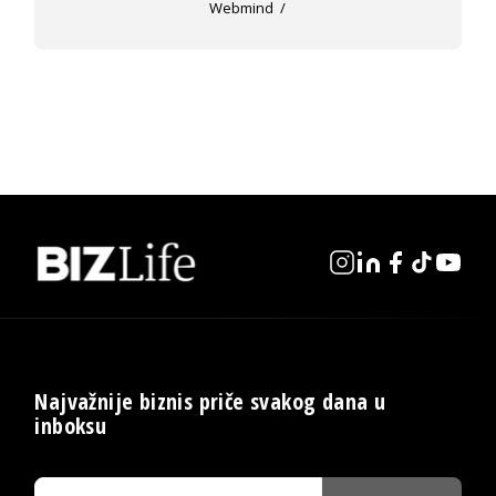
Webmind
Najvažnije biznis priče svakog dana u
inboksu