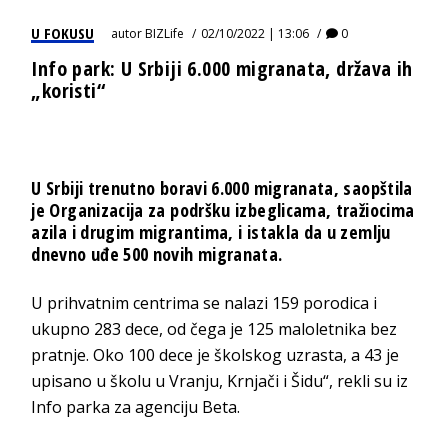
U FOKUSU
autor
BIZLife
02/10/2022 | 13:06
0
Info park: U Srbiji 6.000 migranata, država ih
„koristi“
U Srbiji trenutno boravi 6.000 migranata, saopštila
je Organizacija za podršku izbeglicama, tražiocima
azila i drugim migrantima, i istakla da u zemlju
dnevno uđe 500 novih migranata.
U prihvatnim centrima se nalazi 159 porodica i
ukupno 283 dece, od čega je 125 maloletnika bez
pratnje. Oko 100 dece je školskog uzrasta, a 43 je
upisano u školu u Vranju, Krnjači i Šidu“, rekli su iz
Info parka za agenciju Beta.