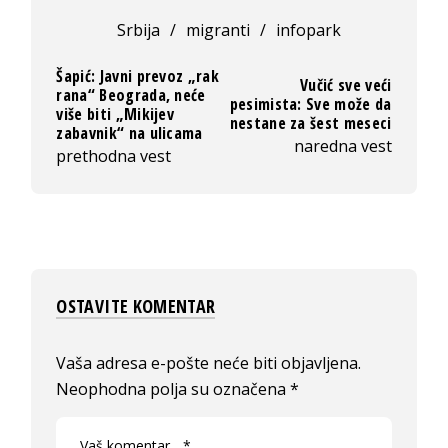
Srbija
/
migranti
/
infopark
Šapić: Javni prevoz „rak
Vučić sve veći
rana“ Beograda, neće
pesimista: Sve može da
više biti „Mikijev
nestane za šest meseci
zabavnik“ na ulicama
naredna vest
prethodna vest
OSTAVITE KOMENTAR
Vaša adresa e-pošte neće biti objavljena.
Neophodna polja su označena
*