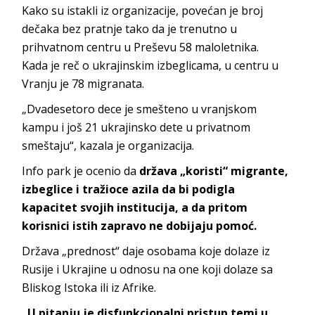
Kako su istakli iz organizacije, povećan je broj
dečaka bez pratnje tako da je trenutno u
prihvatnom centru u Preševu 58 maloletnika.
Kada je reč o ukrajinskim izbeglicama, u centru u
Vranju je 78 migranata.
„Dvadesetoro dece je smešteno u vranjskom
kampu i još 21 ukrajinsko dete u privatnom
smeštaju“, kazala je organizacija.
Info park je ocenio da
država „koristi“ migrante,
izbeglice i tražioce azila da bi podigla
kapacitet svojih institucija, a da pritom
korisnici istih zapravo ne dobijaju pomoć.
Država „prednost“ daje osobama koje dolaze iz
Rusije i Ukrajine u odnosu na one koji dolaze sa
Bliskog Istoka ili iz Afrike.
„U pitanju je disfunkcionalni pristup temi u