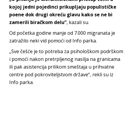
kojoj jedni pojedinci prikupljaju populističke
poene dok drugi okreću glavu kako se ne bi
zamerili biračkom delu“
, kazali su.
Od početka godine manje od 7.000 migranata je
zatražilo neki vid pomoći od Info parka.
„Sve češće je to potreba za psihološkom podrškom
i pomoći nakon pretrpljenog nasilja na granicama
ili pak asistencija prilikom smeštaja u prihvatne
centre pod pokroviteljstvom države“, rekli su iz
Info parka.