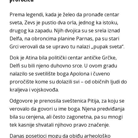
Prema legendi, kada je želeo da pronađe centar
sveta, Zevs je pustio dva orla, jednog ka istoku,
drugog ka zapadu. Njih dvojica su se srela iznad
Delfa, na obroncima planine Parnas, pa su stari
Grci verovali da se upravo tu nalazi „pupak sveta“.
Dok je Atina bila politički centar antičke Grčke,
Delfi su bili njeno duhovno srce. U ovom gradu
nalazilo se svetilište boga Apolona i čuveno
proročište kome su dolazili svi – od običnih ljudi do
kraljeva i vojskovođa.
Odgovore je prenosila sveštenica Pitija, za koju se
verovalo da govori u ime boga. Njena predviđanja
bila su cenjena, ali često zagonetna, pa su mnogi
tek kasnije shvatali njihovo pravo značenje.
Danas posetioci mogu da obiđu arheološko