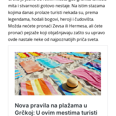
mita i stvarnosti gotovo nestaje. Na istim stazama
kojima danas prolaze turisti nekada su, prema
legendama, hodali bogovi, heroji i čudovišta.
Možda nećete pronaći Zevsa ili Hermesa, ali ćete
pronaći pejzaže koji objašnjavaju zašto su upravo
ovde nastale neke od najpoznatijih priča sveta.