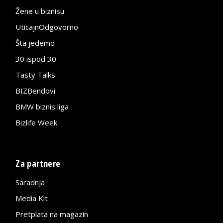
Žene u biznisu
UticajnOdgovorno
Šta jedemo
30 ispod 30
Tasty Talks
BIZBendovi
BMW biznis liga
Bizlife Week
Za partnere
Saradnja
Media Kit
Pretplata na magazin