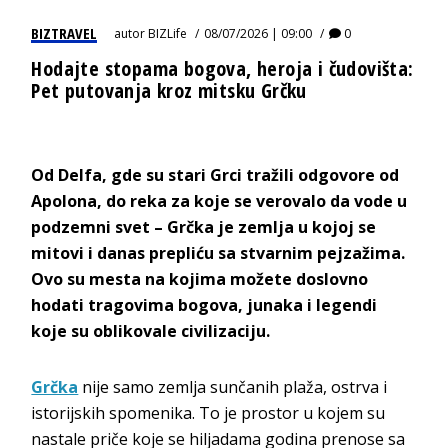
BIZTRAVEL
autor
BIZLife
08/07/2026 | 09:00
0
Hodajte stopama bogova, heroja i čudovišta:
Pet putovanja kroz mitsku Grčku
Od Delfa, gde su stari Grci tražili odgovore od
Apolona, do reka za koje se verovalo da vode u
podzemni svet – Grčka je zemlja u kojoj se
mitovi i danas prepliću sa stvarnim pejzažima.
Ovo su mesta na kojima možete doslovno
hodati tragovima bogova, junaka i legendi
koje su oblikovale civilizaciju.
Grčka
nije samo zemlja sunčanih plaža, ostrva i
istorijskih spomenika. To je prostor u kojem su
nastale priče koje se hiljadama godina prenose sa