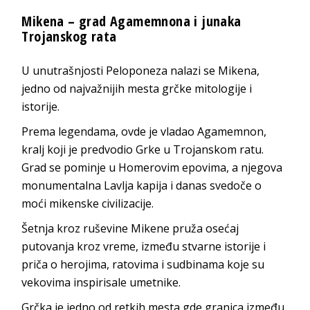
Mikena – grad Agamemnona i junaka
Trojanskog rata
U unutrašnjosti Peloponeza nalazi se Mikena,
jedno od najvažnijih mesta grčke mitologije i
istorije.
Prema legendama, ovde je vladao Agamemnon,
kralj koji je predvodio Grke u Trojanskom ratu.
Grad se pominje u Homerovim epovima, a njegova
monumentalna Lavlja kapija i danas svedoče o
moći mikenske civilizacije.
Šetnja kroz ruševine Mikene pruža osećaj
putovanja kroz vreme, između stvarne istorije i
priča o herojima, ratovima i sudbinama koje su
vekovima inspirisale umetnike.
Grčka je jedno od retkih mesta gde granica između