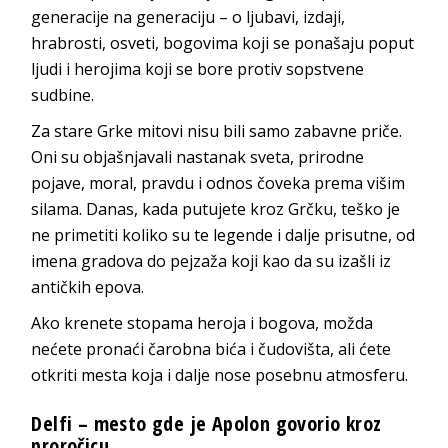
generacije na generaciju – o ljubavi, izdaji,
hrabrosti, osveti, bogovima koji se ponašaju poput
ljudi i herojima koji se bore protiv sopstvene
sudbine.
Za stare Grke mitovi nisu bili samo zabavne priče.
Oni su objašnjavali nastanak sveta, prirodne
pojave, moral, pravdu i odnos čoveka prema višim
silama. Danas, kada putujete kroz Grčku, teško je
ne primetiti koliko su te legende i dalje prisutne, od
imena gradova do pejzaža koji kao da su izašli iz
antičkih epova.
Ako krenete stopama heroja i bogova, možda
nećete pronaći čarobna bića i čudovišta, ali ćete
otkriti mesta koja i dalje nose posebnu atmosferu.
Delfi – mesto gde je Apolon govorio kroz
proročicu