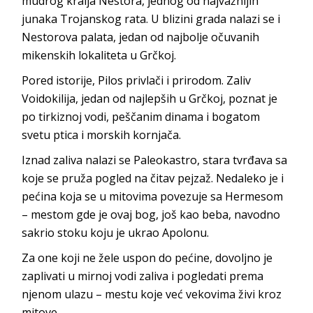
mudrog kralja Nestora, jednog od najvažnijih
junaka Trojanskog rata. U blizini grada nalazi se i
Nestorova palata, jedan od najbolje očuvanih
mikenskih lokaliteta u Grčkoj.
Pored istorije, Pilos privlači i prirodom. Zaliv
Voidokilija, jedan od najlepših u Grčkoj, poznat je
po tirkiznoj vodi, peščanim dinama i bogatom
svetu ptica i morskih kornjača.
Iznad zaliva nalazi se Paleokastro, stara tvrđava sa
koje se pruža pogled na čitav pejzaž. Nedaleko je i
pećina koja se u mitovima povezuje sa Hermesom
– mestom gde je ovaj bog, još kao beba, navodno
sakrio stoku koju je ukrao Apolonu.
Za one koji ne žele uspon do pećine, dovoljno je
zaplivati u mirnoj vodi zaliva i pogledati prema
njenom ulazu – mestu koje već vekovima živi kroz
mitove.