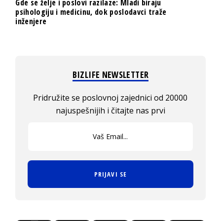
Gde se želje i poslovi razilaze: Mladi biraju
psihologiju i medicinu, dok poslodavci traže
inženjere
BIZLIFE NEWSLETTER
Pridružite se poslovnoj zajednici od 20000
najuspešnijih i čitajte nas prvi
PRIJAVI SE