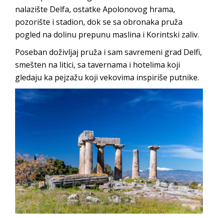
nalazište Delfa, ostatke Apolonovog hrama,
pozorište i stadion, dok se sa obronaka pruža
pogled na dolinu prepunu maslina i Korintski zaliv.
Poseban doživljaj pruža i sam savremeni grad Delfi,
smešten na litici, sa tavernama i hotelima koji
gledaju ka pejzažu koji vekovima inspiriše putnike.