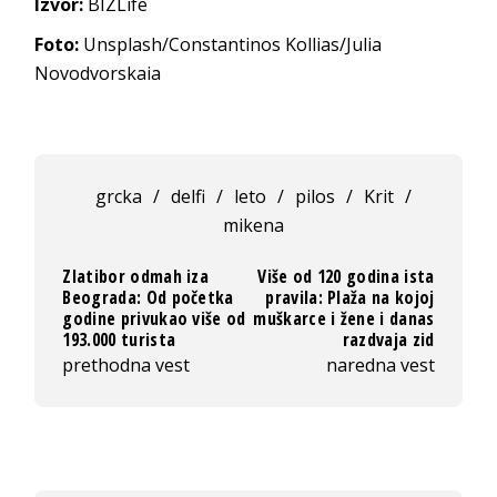
Izvor:
BIZLife
Foto:
Unsplash/Constantinos Kollias/Julia
Novodvorskaia
grcka
/
delfi
/
leto
/
pilos
/
Krit
/
mikena
Zlatibor odmah iza
Više od 120 godina ista
Beograda: Od početka
pravila: Plaža na kojoj
godine privukao više od
muškarce i žene i danas
193.000 turista
razdvaja zid
prethodna vest
naredna vest