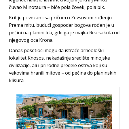
čuvao Minotaura – biće pola čovek, pola bik.
Krit je povezan i sa pričom o Zevsovom rođenju.
Prema mitu, budući gospodar bogova rođen je u
pećini na planini Ida, gde ga je majka Rea sakrila od
njegovog oca Krona.
Danas posetioci mogu da istraže arheološki
lokalitet Knosos, nekadašnje središte minojske
civilizacije, ali i prirodne predele ostrva koji su
vekovima hranili mitove – od pećina do planinskih
klisura.