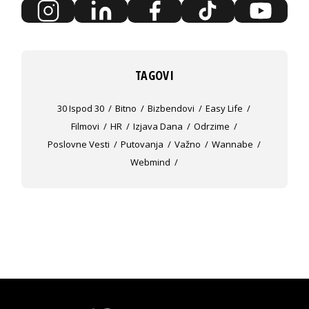
TAGOVI
30 Ispod 30
Bitno
Bizbendovi
Easy Life
Filmovi
HR
Izjava Dana
Odrzime
Poslovne Vesti
Putovanja
Važno
Wannabe
Webmind