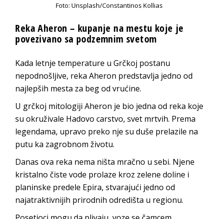
Foto: Unsplash/Constantinos Kollias
Reka Aheron – kupanje na mestu koje je
povezivano sa podzemnim svetom
Kada letnje temperature u Grčkoj postanu
nepodnošljive, reka Aheron predstavlja jedno od
najlepših mesta za beg od vrućine.
U grčkoj mitologiji Aheron je bio jedna od reka koje
su okruživale Hadovo carstvo, svet mrtvih. Prema
legendama, upravo preko nje su duše prelazile na
putu ka zagrobnom životu.
Danas ova reka nema ništa mračno u sebi. Njene
kristalno čiste vode prolaze kroz zelene doline i
planinske predele Epira, stvarajući jedno od
najatraktivnijih prirodnih odredišta u regionu.
Posetioci mogu da plivaju, voze se čamcem,