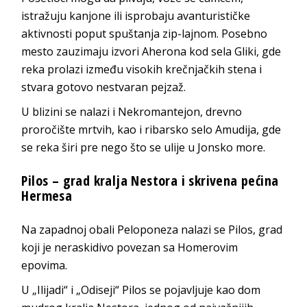
istražuju kanjone ili isprobaju avanturističke
aktivnosti poput spuštanja zip-lajnom. Posebno
mesto zauzimaju izvori Aherona kod sela Gliki, gde
reka prolazi između visokih krečnjačkih stena i
stvara gotovo nestvaran pejzaž.
U blizini se nalazi i Nekromantejon, drevno
proročište mrtvih, kao i ribarsko selo Amudija, gde
se reka širi pre nego što se ulije u Jonsko more.
Pilos – grad kralja Nestora i skrivena pećina
Hermesa
Na zapadnoj obali Peloponeza nalazi se Pilos, grad
koji je neraskidivo povezan sa Homerovim
epovima.
U „Ilijadi“ i „Odiseji“ Pilos se pojavljuje kao dom