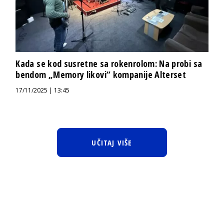
Kada se kod susretne sa rokenrolom: Na probi sa
bendom „Memory likovi“ kompanije Alterset
17/11/2025 | 13:45
UČITAJ VIŠE