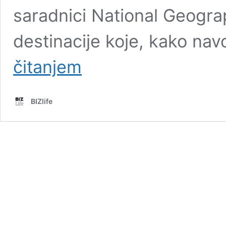
saradnici National Geograp
destinacije koje, kako nav
Krit
čitanjem
među
najboljim
gastronomskim
BIZlife
destinacijama
sveta