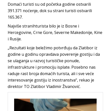
Domaći turisti su od početka godine ostvarili
391.371 noćenje, dok su strani turisti ostvarili
165.367.
Najviše stranihturista bilo je iz Bosne i
Hercegovine, Crne Gore, Severne Makedonije, Kine
i Rusije.
„Rezultati koje beležimo potvrđuju da Zlatibor iz
godine u godinu opravdava poverenje gostiju i da
se ulaganja u razvoj turističke ponude,
infrastrukture i promociju isplate. Posebno nas
raduje rast broja domaćih turista, ali i sve veće
interesovanje gostiju iz inostranstva“, rekao je
direktor TO Zlatibor Vladimir Živanović.