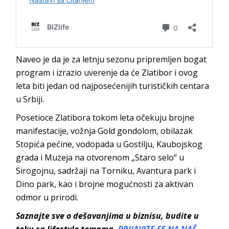
Naveo je da je za letnju sezonu pripremljen bogat
program i izrazio uverenje da će Zlatibor i ovog
leta biti jedan od najposećenijih turističkih centara
u Srbiji.
Posetioce Zlatibora tokom leta očekuju brojne
manifestacije, vožnja Gold gondolom, obilazak
Stopića pećine, vodopada u Gostilju, Kaubojskog
grada i Muzeja na otvorenom „Staro selo“ u
Sirogojnu, sadržaji na Torniku, Avantura park i
Dino park, kao i brojne mogućnosti za aktivan
odmor u prirodi.
Saznajte sve o dešavanjima u biznisu, budite u
toku sa lifestyle temama
.
PRIJAVITE SE NA NAŠ