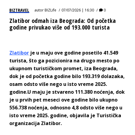
BIZTRAVEL
autor
BIZLife
07/07/2026 | 16:30
0
Zlatibor odmah iza Beograda: Od početka
godine privukao više od 193.000 turista
Zlatibor
je u maju ove godine posetilo 41.549
turista, što ga pozicionira na drugo mesto po
ukupnom turističkom promet, iza Beograda,
dok je od početka godine bilo 193.319 dolazaka,
osam odsto više nego u isto vreme 2025.
godine.U maju je stvareno 111.380 noćenja, dok
je u prvih pet meseci ove godine bilo ukupno
556.738 noćenja, odnosno 4,8 odsto više nego u
isto vreme 2025. godine, objavila je Turistička
organizacija Zlatibor.