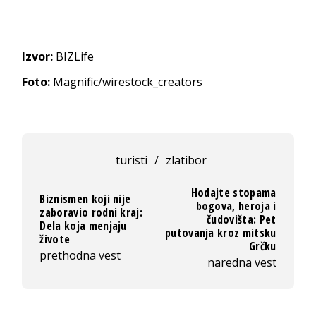
Izvor:
BIZLife
Foto:
Magnific/wirestock_creators
turisti
/
zlatibor
Hodajte stopama
Biznismen koji nije
bogova, heroja i
zaboravio rodni kraj:
čudovišta: Pet
Dela koja menjaju
putovanja kroz mitsku
živote
Grčku
prethodna vest
naredna vest