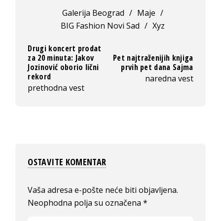
Galerija Beograd
/
Maje
/
BIG Fashion Novi Sad
/
Xyz
Drugi koncert prodat
za 20 minuta: Jakov
Pet najtraženijih knjiga
Jozinović oborio lični
prvih pet dana Sajma
rekord
naredna vest
prethodna vest
OSTAVITE KOMENTAR
Vaša adresa e-pošte neće biti objavljena.
Neophodna polja su označena
*