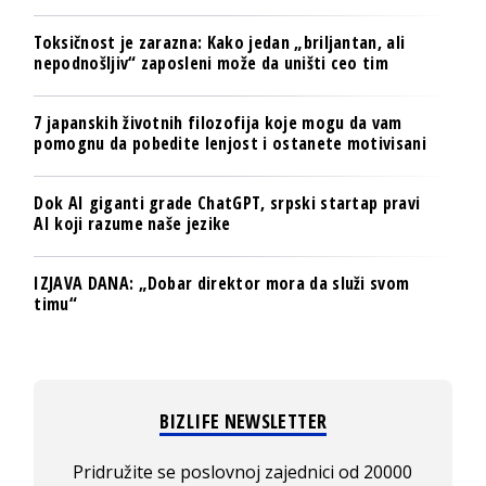
Toksičnost je zarazna: Kako jedan „briljantan, ali
nepodnošljiv“ zaposleni može da uništi ceo tim
7 japanskih životnih filozofija koje mogu da vam
pomognu da pobedite lenjost i ostanete motivisani
Dok AI giganti grade ChatGPT, srpski startap pravi
AI koji razume naše jezike
IZJAVA DANA: „Dobar direktor mora da služi svom
timu“
BIZLIFE NEWSLETTER
Pridružite se poslovnoj zajednici od 20000