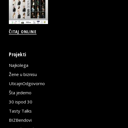
ČITAJ ONLINE
Projekti
Najkolega
Žene u biznisu
UticajnOdgovorno
Šta jedemo
30 ispod 30
Tasty Talks
BIZBendovi