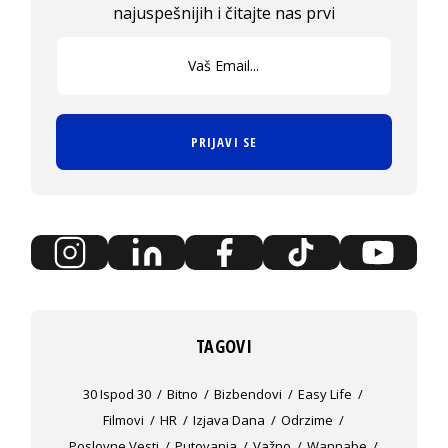
najuspešnijih i čitajte nas prvi
PRIJAVI SE
TAGOVI
30 Ispod 30
Bitno
Bizbendovi
Easy Life
Filmovi
HR
Izjava Dana
Odrzime
Poslovne Vesti
Putovanja
Važno
Wannabe