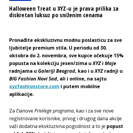
Halloween Treat u XYZ-u je prava prilika za
diskretan luksuz po sniženim cenama
Pronađite ekskluzivnu modnu poslasticu za sve
ljubitelje premium stila. U periodu od 30.
oktobra do 2. novembra, sve kupce očekuje 15%
popusta na kolekciju jesen/zima u
XYZ
i
Maje
radnjama u
Galeriji Beograd
, kao i u
XYZ
radnji u
BIG Fashion Novi Sad
, ali i online, na sajtu
xyzfashionstore.com
i putem mobilne
aplikacije.
Za članove
Privilege programa
, kao i za sve nove
registrovane korisnike, prvog i drugog dana akcije
važi dodatna ekskluzivna pogodnost a to je
popust