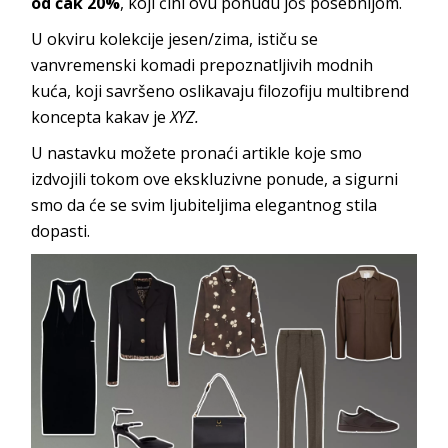
od čak 20%
, koji čini ovu ponudu još posebnijom.
U okviru kolekcije jesen/zima, ističu se
vanvremenski komadi prepoznatljivih modnih
kuća, koji savršeno oslikavaju filozofiju multibrend
koncepta kakav je
XYZ.
U nastavku možete pronaći artikle koje smo
izdvojili tokom ove ekskluzivne ponude, a sigurni
smo da će se svim ljubiteljima elegantnog stila
dopasti.