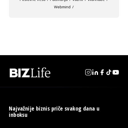
Webmind
Najvažnije biznis priče svakog dana u
inboksu