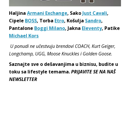
Haljina
Armani Exchange
, Sako
Just Cavali
,
Cipele
BOSS
, Torba
Etro
, Košulja
Sandro
,
Pantalone
Boggi Milano
, Jakna
Eleventy
, Patike
Michael Kors
U ponudi ne učestvuju brendovi COACH, Kurt Geiger,
Longchamp, UGG, Moose Knuckles i Golden Goose.
Saznajte sve o dešavanjima u biznisu, budite u
toku sa lifestyle temama.
PRIJAVITE SE NA NAŠ
NEWSLETTER