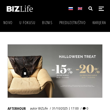
NOVO
U FOKUSU
BIZNIS
PREDUZETNIŠTVO
KARIJERA
AFTERHOUR
autor
BIZLife
31/10/2025 | 17:00
0