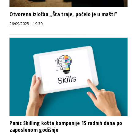
Otvorena izložba „Šta traje, počelo je u mašti“
26/09/2025 | 19:30
Panic Skilling košta kompanije 15 radnih dana po
zaposlenom godišnje