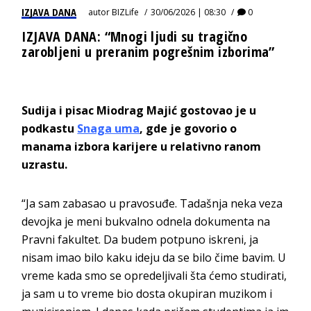
IZJAVA DANA
autor
BIZLife
30/06/2026 | 08:30
0
IZJAVA DANA: “Mnogi ljudi su tragično
zarobljeni u preranim pogrešnim izborima”
Sudija i pisac Miodrag Majić gostovao je u
podkastu
Snaga uma
, gde je govorio o
manama izbora karijere u relativno ranom
uzrastu.
“Ja sam zabasao u pravosuđe. Tadašnja neka veza
devojka je meni bukvalno odnela dokumenta na
Pravni fakultet. Da budem potpuno iskreni, ja
nisam imao bilo kaku ideju da se bilo čime bavim. U
vreme kada smo se opredeljivali šta ćemo studirati,
ja sam u to vreme bio dosta okupiran muzikom i