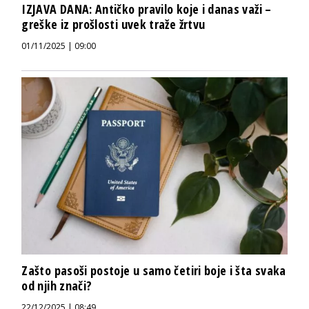
IZJAVA DANA: Antičko pravilo koje i danas važi –
greške iz prošlosti uvek traže žrtvu
01/11/2025 | 09:00
Zašto pasoši postoje u samo četiri boje i šta svaka
od njih znači?
22/12/2025 | 08:49