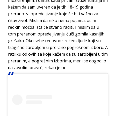
muzicirenjem. I danas kada pričam studentima ja im
kažem da sam uveren da je tih 18-19 godina
prerano za opredeljivanje koje će biti važno za
čitav život. Mislim da niko nema pojama, osim
redkih možda, šta će stvano raditi. I mislim da u
tom preranom opredeljivanju čuči gomila kasnijih
grešaka. Oko sebe redovno srećem ljude koji su
tragično zarobljeni u prerano pogrešnom izboru. A
razliku od ovih za koje kažem da su zarobljeni u tim
preranim, a pogrešnim izborima, meni se dogodilo
da zavolim pravo”, rekao je on.