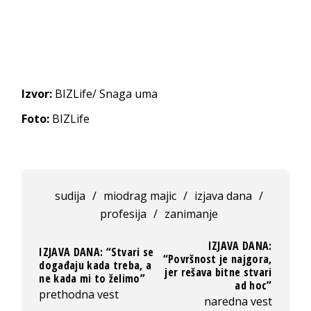
Izvor:
BIZLife/ Snaga uma
Foto:
BIZLife
sudija
/
miodrag majic
/
izjava dana
/
profesija
/
zanimanje
IZJAVA DANA:
IZJAVA DANA: “Stvari se
“Površnost je najgora,
događaju kada treba, a
jer rešava bitne stvari
ne kada mi to želimo”
ad hoc”
prethodna vest
naredna vest