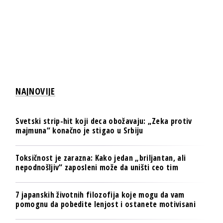
NAJNOVIJE
Svetski strip-hit koji deca obožavaju: „Zeka protiv
majmuna“ konačno je stigao u Srbiju
Toksičnost je zarazna: Kako jedan „briljantan, ali
nepodnošljiv“ zaposleni može da uništi ceo tim
7 japanskih životnih filozofija koje mogu da vam
pomognu da pobedite lenjost i ostanete motivisani