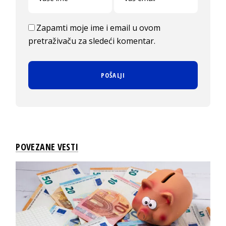
Zapamti moje ime i email u ovom
pretraživaču za sledeći komentar.
POVEZANE VESTI