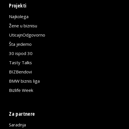
Projekti
Najkolega
Žene u biznisu
UticajnOdgovorno
Šta jedemo
30 ispod 30
Tasty Talks
BIZBendovi
BMW biznis liga
Bizlife Week
Za partnere
Saradnja