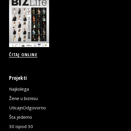
ČITAJ ONLINE
Projekti
Najkolega
Žene u biznisu
UticajnOdgovorno
Šta jedemo
30 ispod 30