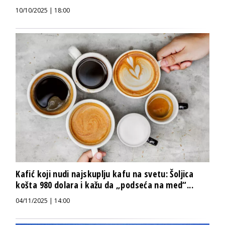
10/10/2025 | 18:00
Kafić koji nudi najskuplju kafu na svetu: Šoljica
košta 980 dolara i kažu da „podseća na med“...
04/11/2025 | 14:00