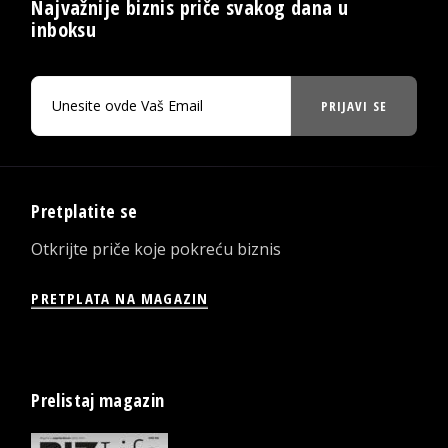
Najvažnije biznis priče svakog dana u
inboksu
PRIJAVI SE
Pretplatite se
Otkrijte priče koje pokreću biznis
PRETPLATA NA MAGAZIN
Prelistaj magazin