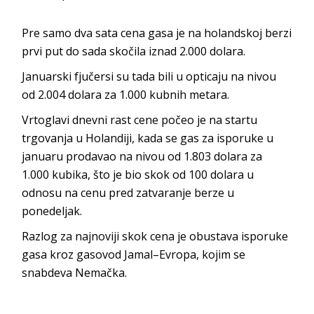
Pre samo dva sata cena gasa je na holandskoj berzi
prvi put do sada skočila iznad 2.000 dolara.
Januarski fjučersi su tada bili u opticaju na nivou
od 2.004 dolara za 1.000 kubnih metara.
Vrtoglavi dnevni rast cene počeo je na startu
trgovanja u Holandiji, kada se gas za isporuke u
januaru prodavao na nivou od 1.803 dolara za
1.000 kubika, što je bio skok od 100 dolara u
odnosu na cenu pred zatvaranje berze u
ponedeljak.
Razlog za najnoviji skok cena je obustava isporuke
gasa kroz gasovod Jamal–Evropa, kojim se
snabdeva Nemačka.