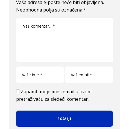
Vaša adresa e-pošte neće biti objavljena.
Neophodna polja su označena
*
Zapamti moje ime i email u ovom
pretraživaču za sledeći komentar.