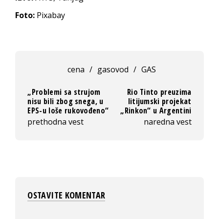
Foto:
Pixabay
cena
/
gasovod
/
GAS
„Problemi sa strujom
Rio Tinto preuzima
nisu bili zbog snega, u
litijumski projekat
EPS-u loše rukovođeno“
„Rinkon“ u Argentini
prethodna vest
naredna vest
OSTAVITE KOMENTAR