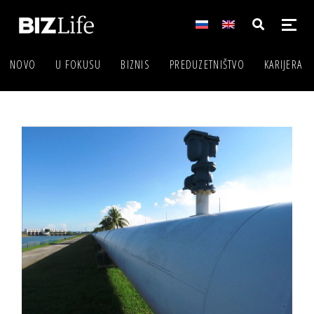
NOVO
U FOKUSU
BIZNIS
PREDUZETNIŠTVO
KARIJERA