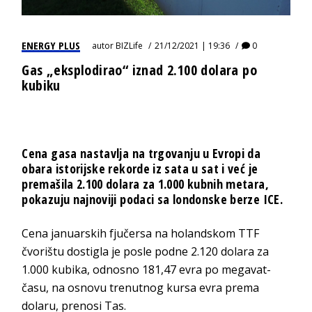
ENERGY PLUS
autor
BIZLife
21/12/2021 | 19:36
0
Gas „eksplodirao“ iznad 2.100 dolara po
kubiku
Cena gasa nastavlja na trgovanju u Evropi da
obara istorijske rekorde iz sata u sat i već je
premašila 2.100 dolara za 1.000 kubnih metara,
pokazuju najnoviji podaci sa londonske berze ICE.
Cena januarskih fjučersa na holandskom TTF
čvorištu dostigla je posle podne 2.120 dolara za
1.000 kubika, odnosno 181,47 evra po megavat-
času, na osnovu trenutnog kursa evra prema
dolaru, prenosi Tas.