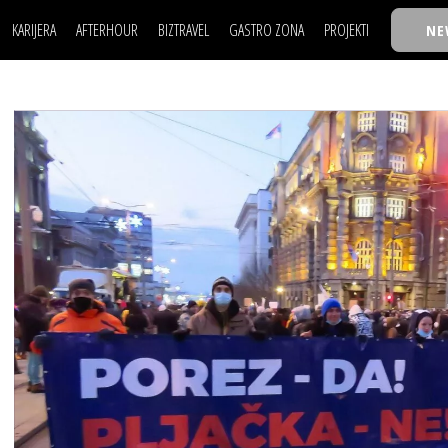
KARIJERA
AFTERHOUR
BIZTRAVEL
GASTRO ZONA
PROJEKTI
NE
POSAO
FILM I SCENA
NAJKOLEGA
LJUDI (HR)
KNJIGE
TASTY TALKS
POSAO
FILM I SCENA
NAJKOLEGA
JE
MOJ UGAO
AUTO SVET
30 ISPOD 30
LJUDI (HR)
KNJIGE
TASTY TALKS
USAVRŠAVANJE
STIL
BACK TO OFFIC
JE
MOJ UGAO
AUTO SVET
30 ISPOD 30
KNOW-HOW
WELLBEING
BIZBENDOVI
USAVRŠAVANJE
STIL
BACK TO OFFIC
BIZKOLEGIJUM
KNOW-HOW
WELLBEING
BIZBENDOVI
BMW BIZNIS LIG
BIZKOLEGIJUM
BIZLIFE WEEK
BMW BIZNIS LIG
IZJAVA GODINE
BIZLIFE WEEK
IZJAVA GODINE