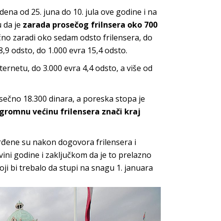
dena od 25. juna do 10. jula ove godine i na
u da je
zarada prosečog frilnsera oko 700
ečno zaradi oko sedam odsto frilensera, do
8,9 odsto, do 1.000 evra 15,4 odsto.
ternetu, do 3.000 evra 4,4 odsto, a više od
sečno 18.300 dinara, a poreska stopa je
gromnu većinu frilensera znači kraj
đene su nakon dogovora frilensera i
vini godine i zaključkom da je to prelazno
oji bi trebalo da stupi na snagu 1. januara