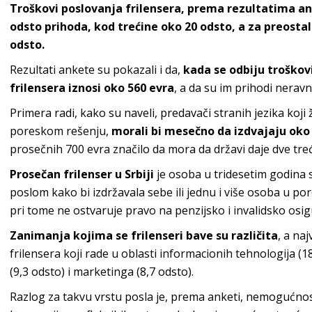
Troškovi poslovanja frilensera, prema rezultatima ank
odsto prihoda, kod trećine oko 20 odsto, a za preostal
odsto.
Rezultati ankete su pokazali i da,
kada se odbiju troškov
frilensera iznosi oko 560 evra
, a da su im prihodi nera
Primera radi, kako su naveli, predavači stranih jezika ko
poreskom rešenju,
morali bi mesečno da izdvajaju oko 
prosečnih 700 evra značilo da mora da državi daje dve tre
Prosečan frilenser u Srbiji
je osoba u tridesetim godina s
poslom kako bi izdržavala sebe ili jednu i više osoba u porod
pri tome ne ostvaruje pravo na penzijsko i invalidsko osigu
Zanimanja kojima se frilenseri bave su različita
, a na
frilensera koji rade u oblasti informacionih tehnologija (18
(9,3 odsto) i marketinga (8,7 odsto).
Razlog za takvu vrstu posla je, prema anketi, nemogućno