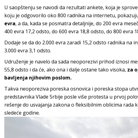
U saopštenju se navodi da rezultati ankete, koja je sprove
koju je odgovorilo oko 800 radnika na internetu, pokazuj
evra
, a da, kada se posmatra detaljnije, do 200 evra mes
400 evra 17,2 odsto, do 600 evra 18,8 odsto, do 800 evra 1
Dodaje se da do 2.000 evra zaradi 15,2 odsto radnika na in
3.000 evra 3,1 odsto.
Udruženje je navelo da sada neoporezivi prihod iznosi me
55,8 odsto i da će, ako ona i dalje ostane tako visoka,
za o
bavljenja njihovim poslom.
Takva neoporeziva poreska osnovica i poreska stopa utvr
predstavnika Vlade Srbije posle više protesta u prvoj polo
rešenje do usvajanja zakona o fleksibilnim oblicima rada k
sledeće godine.