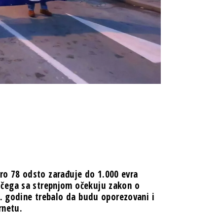
koro 78 odsto zarađuje do 1.000 evra
 čega sa strepnjom očekuju zakon o
2. godine trebalo da budu oporezovani i
rnetu.