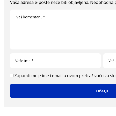
Vaša adresa e-pošte neće biti objavljena.
Neophodna p
Zapamti moje ime i email u ovom pretraživaču za sl