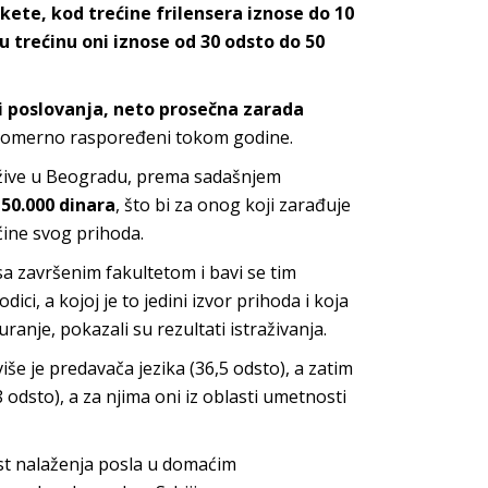
ete, kod trećine frilensera iznose do 10
u trećinu oni iznose od 30 odsto do 50
i poslovanja, neto prosečna zarada
vnomerno raspoređeni tokom godine.
ji žive u Beogradu, prema sadašnjem
50.000 dinara
, što bi za onog koji zarađuje
ćine svog prihoda.
a završenim fakultetom i bavi se tim
ici, a kojoj je to jedini izvor prihoda i koja
ranje, pokazali su rezultati istraživanja.
jviše je predavača jezika (36,5 odsto), a zatim
 odsto), a za njima oni iz oblasti umetnosti
st nalaženja posla u domaćim