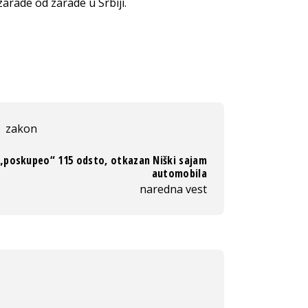
arade od zarade u Srbiji.
zakon
 „poskupeo“ 115 odsto, otkazan Niški sajam
automobila
naredna vest