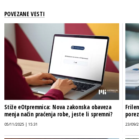
POVEZANE VESTI
Stiže eOtpremnica: Nova zakonska obaveza
Frile
menja način praćenja robe, jeste li spremni?
porez
05/11/2025 | 15:31
23/09/2