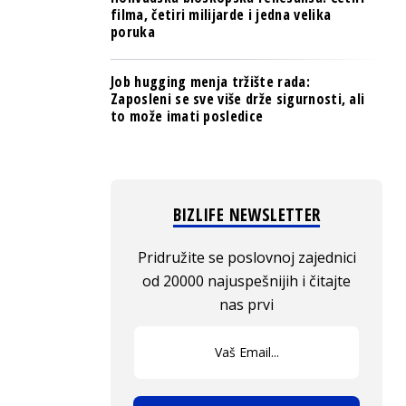
filma, četiri milijarde i jedna velika
poruka
Job hugging menja tržište rada:
Zaposleni se sve više drže sigurnosti, ali
to može imati posledice
BIZLIFE NEWSLETTER
Pridružite se poslovnoj zajednici
od 20000 najuspešnijih i čitajte
nas prvi