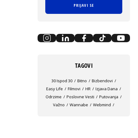
PRIJAVI SE
TAGOVI
30 Ispod 30
Bitno
Bizbendovi
Easy Life
Filmovi
HR
Izjava Dana
Odrzime
Poslovne Vesti
Putovanja
Važno
Wannabe
Webmind