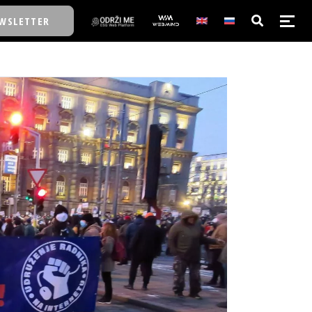
WSLETTER
E/SCHOOL
E/SCHOOL
A
A