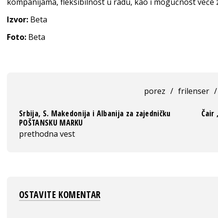
kompanijama, fleksibilnost u radu, kao i mogućnost veće z
Izvor:
Beta
Foto:
Beta
porez
/
frilenser
/
Srbija, S. Makedonija i Albanija za zajedničku
Čair
POŠTANSKU MARKU
prethodna vest
OSTAVITE KOMENTAR