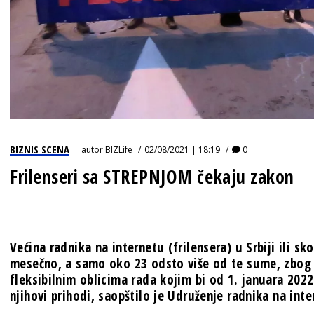
BIZNIS SCENA
autor
BIZLife
02/08/2021 | 18:19
0
Frilenseri sa STREPNJOM čekaju zakon
Većina radnika na internetu (frilensera) u Srbiji ili s
mesečno, a samo oko 23 odsto više od te sume, zbog
fleksibilnim oblicima rada kojim bi od 1. januara 202
njihovi prihodi, saopštilo je Udruženje radnika na inte