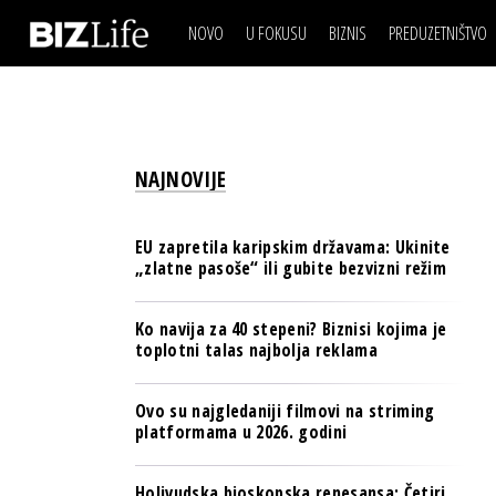
NOVO
U FOKUSU
BIZNIS
PREDUZETNIŠTVO
IZJAVA DANA
BIZNIS SCENA
VIDEO
REAL ESTATE
IZJAVA DANA
BIZNIS SCENA
BREND I KOMUNIKACI
VIDEO
REAL ESTATE
ESG & ENERGY
NAJNOVIJE
BREND I KOMUNIKACI
BANKE
ESG & ENERGY
OSIGURANJE
EU zapretila karipskim državama: Ukinite
BANKE
„zlatne pasoše“ ili gubite bezvizni režim
TECH I AI
OSIGURANJE
BIZNIS & SPORT
Ko navija za 40 stepeni? Biznisi kojima je
TECH I AI
toplotni talas najbolja reklama
PULS REGIONA
BIZNIS & SPORT
NOVO NA RAFU
Ovo su najgledaniji filmovi na striming
PULS REGIONA
platformama u 2026. godini
NOVO NA RAFU
Holivudska bioskopska renesansa: Četiri