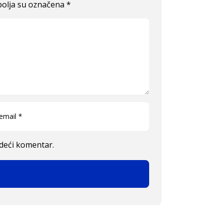
olja su označena
*
edeći komentar.