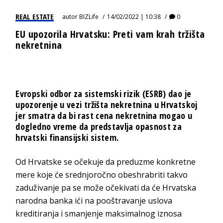
REAL ESTATE
autor
BIZLife
14/02/2022 | 10:38
0
EU upozorila Hrvatsku: Preti vam krah tržišta
nekretnina
Evropski odbor za sistemski rizik (ESRB)
dao je
upozorenje u vezi tržišta nekretnina u Hrvatskoj
jer smatra da bi rast cena nekretnina mogao u
dogledno vreme da predstavlja opasnost za
hrvatski finansijski sistem.
Od Hrvatske se očekuje da preduzme konkretne
mere koje će srednjoročno obeshrabriti takvo
zaduživanje pa se može očekivati da će Hrvatska
narodna banka ići na pooštravanje uslova
kreditiranja i smanjenje maksimalnog iznosa