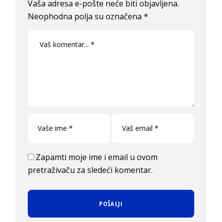
Vaša adresa e-pošte neće biti objavljena.
Neophodna polja su označena
*
Zapamti moje ime i email u ovom
pretraživaču za sledeći komentar.