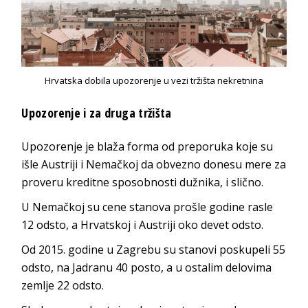
Hrvatska dobila upozorenje u vezi tržišta nekretnina
Upozorenje i za druga tržišta
Upozorenje je blaža forma od preporuka koje su
išle Austriji i Nemačkoj da obvezno donesu mere za
proveru kreditne sposobnosti dužnika, i slično.
U Nemačkoj su cene stanova prošle godine rasle
12 odsto, a Hrvatskoj i Austriji oko devet odsto.
Od 2015. godine u Zagrebu su stanovi poskupeli 55
odsto, na Jadranu 40 posto, a u ostalim delovima
zemlje 22 odsto.