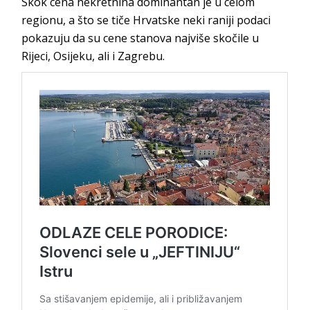
Skok cena nekretnina dominantan je u celom
regionu, a što se tiče Hrvatske neki raniji podaci
pokazuju da su cene stanova najviše skočile u
Rijeci, Osijeku, ali i Zagrebu.