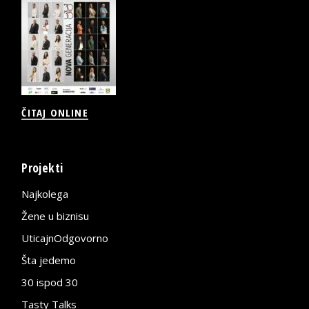
ČITAJ ONLINE
Projekti
Najkolega
Žene u biznisu
UticajnOdgovorno
Šta jedemo
30 ispod 30
Tasty Talks