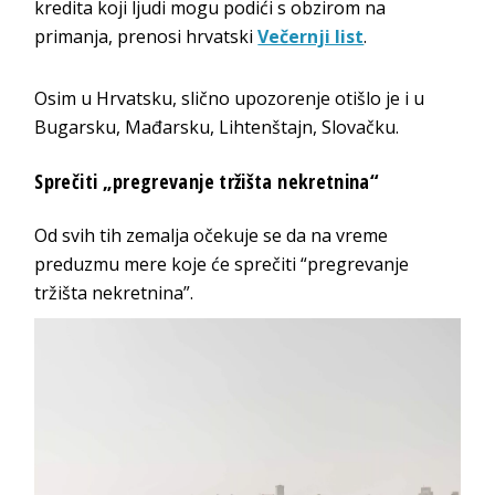
kredita koji ljudi mogu podići s obzirom na
primanja, prenosi hrvatski
Večernji list
.
Osim u Hrvatsku, slično upozorenje otišlo je i u
Bugarsku, Mađarsku, Lihtenštajn, Slovačku.
Sprečiti „pregrevanje tržišta nekretnina“
Od svih tih zemalja očekuje se da na vreme
preduzmu mere koje će sprečiti “pregrevanje
tržišta nekretnina”.