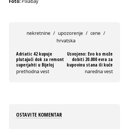
Foto:
Pixabay
nekretnine
/
upozorenje
/
cene
/
hrvatska
Adriatic 42 kupuje
Usvojeno: Evo ko može
plutajući dok za remont
dobiti 20.000 evra za
superjahti u Bijeloj
kupovinu stana ili kuće
prethodna vest
naredna vest
OSTAVITE KOMENTAR