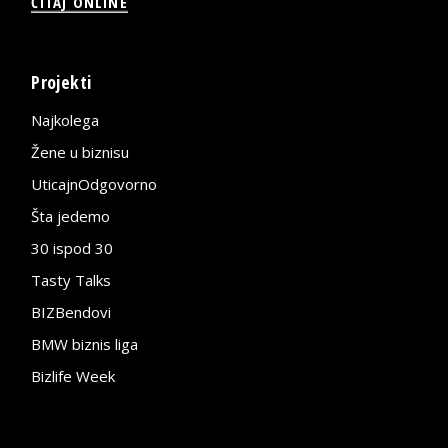
ČITAJ ONLINE
Projekti
Najkolega
Žene u biznisu
UticajnOdgovorno
Šta jedemo
30 ispod 30
Tasty Talks
BIZBendovi
BMW biznis liga
Bizlife Week