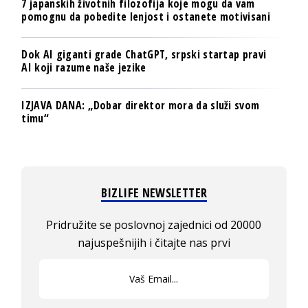
7 japanskih životnih filozofija koje mogu da vam
pomognu da pobedite lenjost i ostanete motivisani
Dok AI giganti grade ChatGPT, srpski startap pravi
AI koji razume naše jezike
IZJAVA DANA: „Dobar direktor mora da služi svom
timu“
BIZLIFE NEWSLETTER
Pridružite se poslovnoj zajednici od 20000
najuspešnijih i čitajte nas prvi