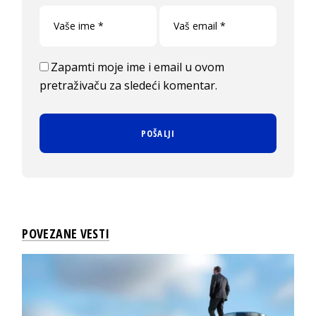
Zapamti moje ime i email u ovom
pretraživaču za sledeći komentar.
POVEZANE VESTI