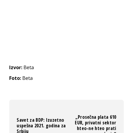
Izvor:
Beta
Foto:
Beta
„Prosečna plata 610
Savet za BDP: Izuzetno
EUR, privatni sektor
uspešna 2021. godina za
hteo-ne hteo prati
Srbiju