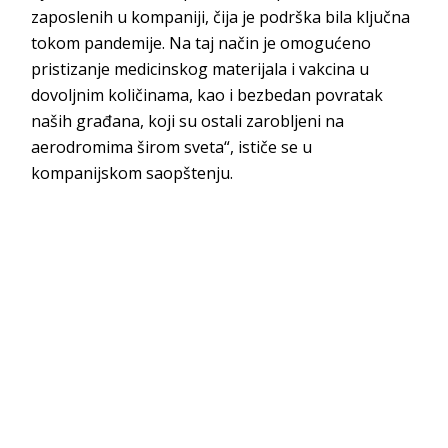
zaposlenih u kompaniji, čija je podrška bila ključna
tokom pandemije. Na taj način je omogućeno
pristizanje medicinskog materijala i vakcina u
dovoljnim količinama, kao i bezbedan povratak
naših građana, koji su ostali zarobljeni na
aerodromima širom sveta“, ističe se u
kompanijskom saopštenju.