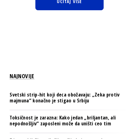
UČITAJ VIŠE
NAJNOVIJE
Svetski strip-hit koji deca obožavaju: „Zeka protiv
majmuna“ konačno je stigao u Srbiju
Toksičnost je zarazna: Kako jedan „briljantan, ali
nepodnošljiv“ zaposleni može da uništi ceo tim