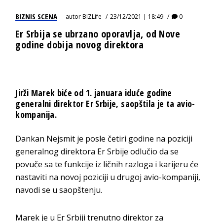
BIZNIS SCENA
autor
BIZLife
23/12/2021 | 18:49
0
Er Srbija se ubrzano oporavlja, od Nove
godine dobija novog direktora
Jirži Marek biće od 1. januara iduće godine
generalni direktor Er Srbije, saopštila je ta avio-
kompanija.
Dankan Nejsmit je posle četiri godine na poziciji
generalnog direktora Er Srbije odlučio da se
povuče sa te funkcije iz ličnih razloga i karijeru će
nastaviti na novoj poziciji u drugoj avio-kompaniji,
navodi se u saopštenju.
Marek je u Er Srbiji trenutno direktor za