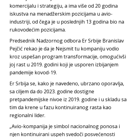
komercijalu i strategiju, a ima više od 20 godina
iskustva na menadžerskim pozicijama u avio-
industriji, od čega je u poslednjih 13 godina bio na
rukovodećim pozicijama.
Predsednik Nadzornog odbora Er Srbije Branislav
Pejčić rekao je da je Nejsmit tu kompaniju vodio
kroz uspešan program transformacije, omogućivši
joj rast u 2019. godini koji je usporen izbijanjem
pandemije kovod-19.
Er Srbija se, kako je navedeno, ubrzano oporavlja,
sa ciljem da do 2023. godine dostigne
pretpandemijske nivoe iz 2019. godine i u skladu sa
tim da krene u fazu kontinuiranog rasta kao
regionalni lider.
„Avio-kompanija je simbol nacionalnog ponosa i
njen kontinuirani uspeh svedoči posvećenosti