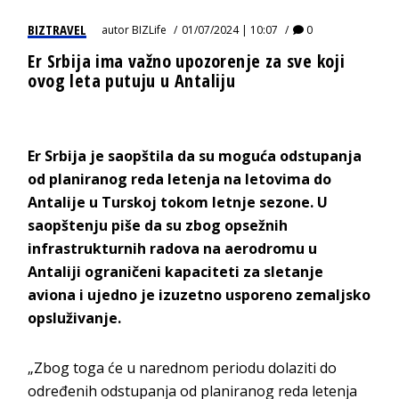
BIZTRAVEL
autor
BIZLife
01/07/2024 | 10:07
0
Er Srbija ima važno upozorenje za sve koji
ovog leta putuju u Antaliju
Er Srbija je saopštila da su moguća odstupanja
od planiranog reda letenja na letovima do
Antalije u Turskoj tokom letnje sezone. U
saopštenju piše da su zbog opsežnih
infrastrukturnih radova na aerodromu u
Antaliji ograničeni kapaciteti za sletanje
aviona i ujedno je izuzetno usporeno zemaljsko
opsluživanje.
„Zbog toga će u narednom periodu dolaziti do
određenih odstupanja od planiranog reda letenja