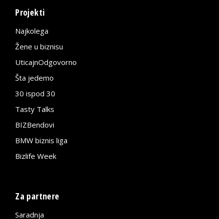
Projekti
Najkolega
Žene u biznisu
UticajnOdgovorno
Šta jedemo
30 ispod 30
Tasty Talks
BIZBendovi
BMW biznis liga
Bizlife Week
Za partnere
Saradnja