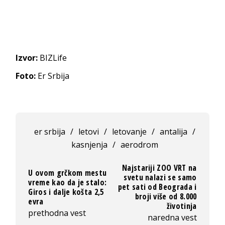
Izvor:
BIZLife
Foto:
Er Srbija
er srbija
/
letovi
/
letovanje
/
antalija
/
kasnjenja
/
aerodrom
Najstariji ZOO VRT na
U ovom grčkom mestu
svetu nalazi se samo
vreme kao da je stalo:
pet sati od Beograda i
Giros i dalje košta 2,5
broji više od 8.000
evra
životinja
prethodna vest
naredna vest