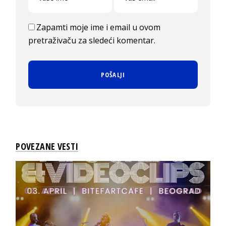
Zapamti moje ime i email u ovom
pretraživaču za sledeći komentar.
POVEZANE VESTI