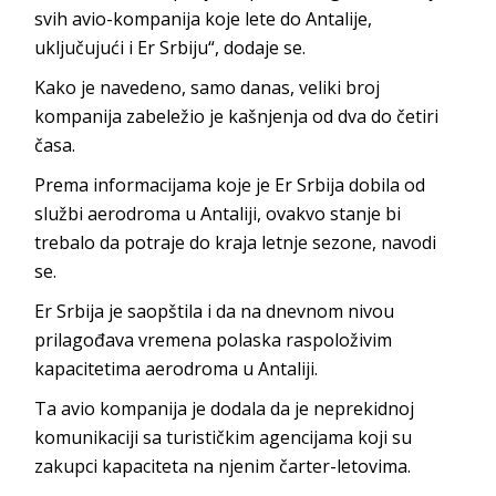
svih avio-kompanija koje lete do Antalije,
uključujući i Er Srbiju“, dodaje se.
Kako je navedeno, samo danas, veliki broj
kompanija zabeležio je kašnjenja od dva do četiri
časa.
Prema informacijama koje je Er Srbija dobila od
službi aerodroma u Antaliji, ovakvo stanje bi
trebalo da potraje do kraja letnje sezone, navodi
se.
Er Srbija je saopštila i da na dnevnom nivou
prilagođava vremena polaska raspoloživim
kapacitetima aerodroma u Antaliji.
Ta avio kompanija je dodala da je neprekidnoj
komunikaciji sa turističkim agencijama koji su
zakupci kapaciteta na njenim čarter-letovima.