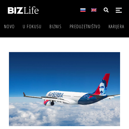
NOVO
U FOKUSU
BIZNIS
PREDUZETNIŠTVO
KARIJERA