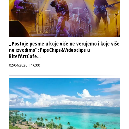
„Postoje pesme u koje više ne verujemo i koje više
ne izvodimo“: PipsChips&Videoclips u
BitefArtCafe...
02/04/2026 | 16:00