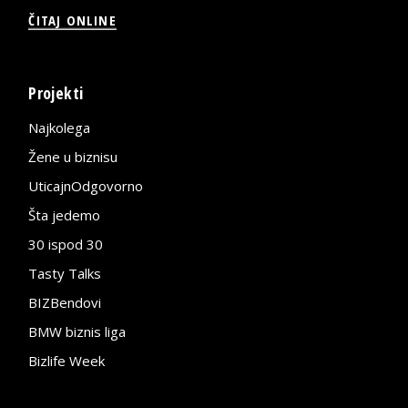
ČITAJ ONLINE
Projekti
Najkolega
Žene u biznisu
UticajnOdgovorno
Šta jedemo
30 ispod 30
Tasty Talks
BIZBendovi
BMW biznis liga
Bizlife Week