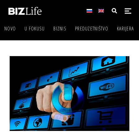
NOVO
U FOKUSU
BIZNIS
PREDUZETNIŠTVO
KARIJERA