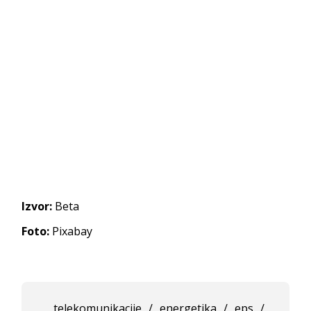
Izvor:
Beta
Foto:
Pixabay
telekomunikacije
/
energetika
/
eps
/