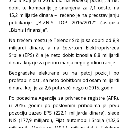
Srbija koji je u 2015. bio na vodećoj poziciji, a net
dobit te kompanije je smanjena za 7,1 odsto, na
15,2 milijarde dinara – rečeno je na predstavljanju
publikacije „BIZNIS TOP 2016/2017“ časopisa
„Biznis i finansije“.
Na trećem mestu je Telenor Srbija sa dobiti od 8,9
milijardi dinara, a na četvrtom Elektroprivreda
Srbije (EPS) čija je neto dobit iznosila 8,8 milijardi
dinara koja je za petinu manja nego godinu ranije.
Beogradske elektrane su na petoj poziciji po
profitabilnlosti, sa neto dobitkom od osam milijardi
dinara, koji je za 2,6 puta veći nego u 2015. godini.
Po podacima Agencije za privredne registre (APR),
u 2016. godini po poslovnim prihodima je prvu
pozociju zazeo EPS (222,1 milijarda dinara), slede
NIS (177,9 milijardi), Fijat automobili Srbija (132,6
milijardi), Merkator (107,1 milijarada) i Telekom