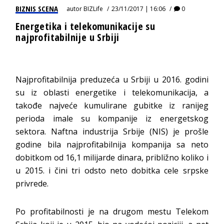
BIZNIS SCENA
autor
BIZLife
23/11/2017 | 16:06
0
Energetika i telekomunikacije su
najprofitabilnije u Srbiji
Najprofitabilnija preduzeća u Srbiji u 2016. godini
su iz oblasti energetike i telekomunikacija, a
takođe najveće kumulirane gubitke iz ranijeg
perioda imale su kompanije iz energetskog
sektora. Naftna industrija Srbije (NIS) je prošle
godine bila najprofitabilnija kompanija sa neto
dobitkom od 16,1 milijarde dinara, približno koliko i
u 2015. i čini tri odsto neto dobitka cele srpske
privrede.
Po profitabilnosti je na drugom mestu Telekom