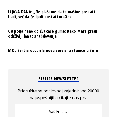
IZJAVA DANA: „Ne plaši me da će mašine postati
ljudi, već da će ljudi postati mašine“
Od polja nane do žvakaće gume: Kako Mars gradi
održiviji lanac snabdevanja
MOL Serbia otvorila novu servisnu stanicu u Boru
BIZLIFE NEWSLETTER
Pridružite se poslovnoj zajednici od 20000
najuspešnijih i čitajte nas prvi