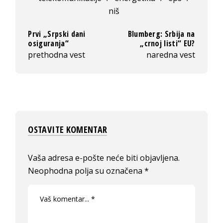
niš
Prvi „Srpski dani
Blumberg: Srbija na
osiguranja“
„crnoj listi“ EU?
prethodna vest
naredna vest
OSTAVITE KOMENTAR
Vaša adresa e-pošte neće biti objavljena.
Neophodna polja su označena
*