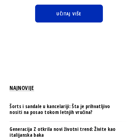
UČITAJ VIŠE
NAJNOVIJE
Šorts i sandale u kancelariji: Šta je prihvatljivo
nositi na posao tokom letnjih vrućina?
Generacija Z otkrila novi životni trend: Živite kao
italijanska baka