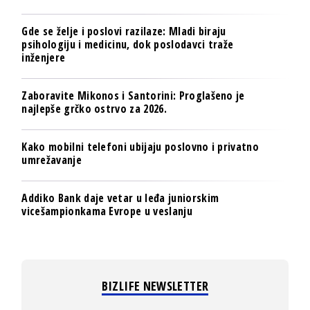
Gde se želje i poslovi razilaze: Mladi biraju
psihologiju i medicinu, dok poslodavci traže
inženjere
Zaboravite Mikonos i Santorini: Proglašeno je
najlepše grčko ostrvo za 2026.
Kako mobilni telefoni ubijaju poslovno i privatno
umrežavanje
Addiko Bank daje vetar u leđa juniorskim
vicešampionkama Evrope u veslanju
BIZLIFE NEWSLETTER