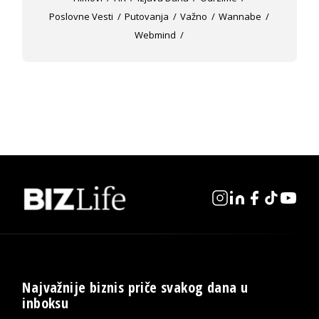
Poslovne Vesti
Putovanja
Važno
Wannabe
Webmind
Najvažnije biznis priče svakog dana u
inboksu