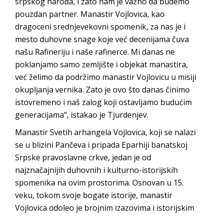
srpskog naroda, i zato nam je važno da budemo
pouzdan partner. Manastir Vojlovica, kao
dragoceni srednjevekovni spomenik, za nas je i
mesto duhovne snage koje već decenijama čuva
našu Rafineriju i naše rafinerce. Mi danas ne
poklanjamo samo zemljište i objekat manastira,
već želimo da podržimo manastir Vojlovicu u misiji
okupljanja vernika. Zato je ovo što danas činimo
istovremeno i naš zalog koji ostavljamo budućim
generacijama“, istakao je Tjurdenjev.
Manastir Svetih arhangela Vojlovica, koji se nalazi
se u blizini Pančeva i pripada Eparhiji banatskoj
Srpske pravoslavne crkve, jedan je od
najznačajnijih duhovnih i kulturno-istorijskih
spomenika na ovim prostorima. Osnovan u 15.
veku, tokom svoje bogate istorije, manastir
Vojlovica odoleo je brojnim izazovima i istorijskim