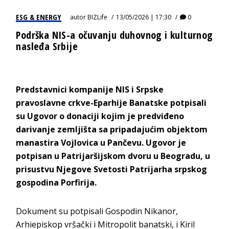
ESG & ENERGY
autor
BIZLife
13/05/2026 | 17:30
0
Podrška NIS-a očuvanju duhovnog i kulturnog
nasleđa Srbije
Predstavnici kompanije NIS i Srpske
pravoslavne crkve-Eparhije Banatske potpisali
su Ugovor o donaciji kojim je predviđeno
darivanje zemljišta sa pripadajućim objektom
manastira Vojlovica u Pančevu. Ugovor je
potpisan u Patrijaršijskom dvoru u Beogradu, u
prisustvu Njegove Svetosti Patrijarha srpskog
gospodina Porfirija.
Dokument su potpisali Gospodin Nikanor,
Arhiepiskop vršački i Mitropolit banatski, i Kiril