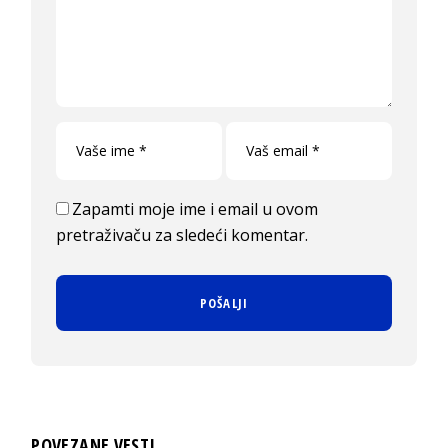
Zapamti moje ime i email u ovom
pretraživaču za sledeći komentar.
POVEZANE VESTI