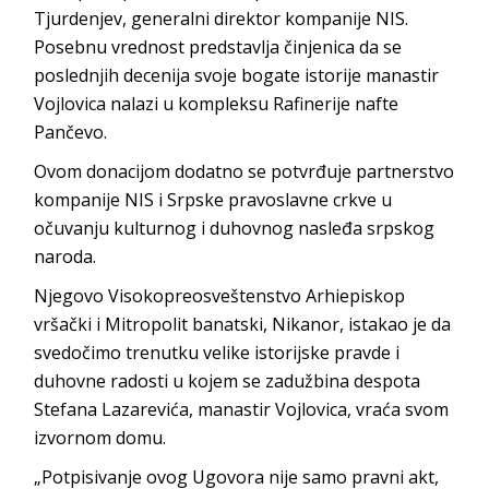
Tjurdenjev, generalni direktor kompanije NIS.
Posebnu vrednost predstavlja činjenica da se
poslednjih decenija svoje bogate istorije manastir
Vojlovica nalazi u kompleksu Rafinerije nafte
Pančevo.
Ovom donacijom dodatno se potvrđuje partnerstvo
kompanije NIS i Srpske pravoslavne crkve u
očuvanju kulturnog i duhovnog nasleđa srpskog
naroda.
Njegovo Visokopreosveštenstvo Arhiepiskop
vršački i Mitropolit banatski, Nikanor, istakao je da
svedočimo trenutku velike istorijske pravde i
duhovne radosti u kojem se zadužbina despota
Stefana Lazarevića, manastir Vojlovica, vraća svom
izvornom domu.
„Potpisivanje ovog Ugovora nije samo pravni akt,