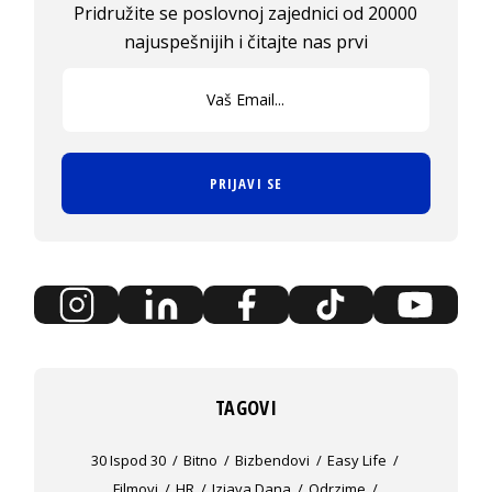
Pridružite se poslovnoj zajednici od 20000
najuspešnijih i čitajte nas prvi
PRIJAVI SE
TAGOVI
30 Ispod 30
Bitno
Bizbendovi
Easy Life
Filmovi
HR
Izjava Dana
Odrzime