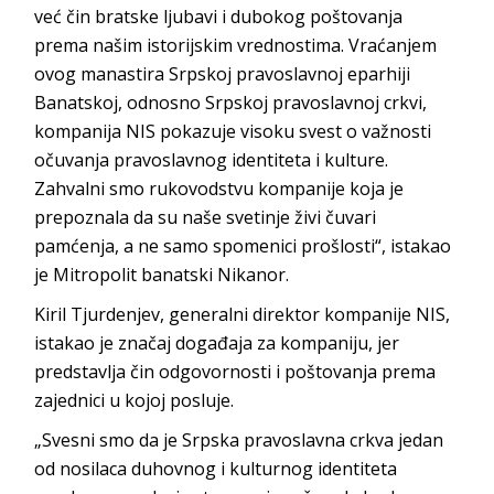
već čin bratske ljubavi i dubokog poštovanja
prema našim istorijskim vrednostima. Vraćanjem
ovog manastira Srpskoj pravoslavnoj eparhiji
Banatskoj, odnosno Srpskoj pravoslavnoj crkvi,
kompanija NIS pokazuje visoku svest o važnosti
očuvanja pravoslavnog identiteta i kulture.
Zahvalni smo rukovodstvu kompanije koja je
prepoznala da su naše svetinje živi čuvari
pamćenja, a ne samo spomenici prošlosti“, istakao
je Mitropolit banatski Nikanor.
Kiril Tjurdenjev, generalni direktor kompanije NIS,
istakao je značaj događaja za kompaniju, jer
predstavlja čin odgovornosti i poštovanja prema
zajednici u kojoj posluje.
„Svesni smo da je Srpska pravoslavna crkva jedan
od nosilaca duhovnog i kulturnog identiteta