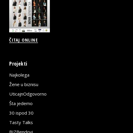
ČITAJ ONLINE
Projekti
Najkolega
Žene u biznisu
UticajnOdgovorno
Šta jedemo
30 ispod 30
Tasty Talks
BIZBendovi