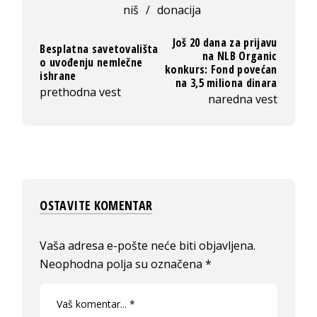
niš
/
donacija
Još 20 dana za prijavu
Besplatna savetovališta
na NLB Organic
o uvođenju nemlečne
konkurs: Fond povećan
ishrane
na 3,5 miliona dinara
prethodna vest
naredna vest
OSTAVITE KOMENTAR
Vaša adresa e-pošte neće biti objavljena.
Neophodna polja su označena
*