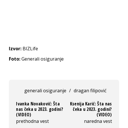
Izvor:
BIZLife
Foto:
Generali osiguranje
generali osiguranje
/
dragan filipović
Ivanka Novaković: Šta
Ksenija Karić: Šta nas
nas čeka u 2023. godini?
čeka u 2023. godini?
(VIDEO)
(VIDEO)
prethodna vest
naredna vest