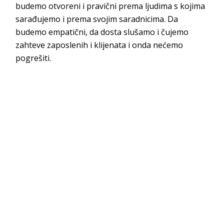
budemo otvoreni i pravični prema ljudima s kojima
sarađujemo i prema svojim saradnicima. Da
budemo empatični, da dosta slušamo i čujemo
zahteve zaposlenih i klijenata i onda nećemo
pogrešiti.