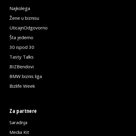
Najkolega
Žene u biznisu
UticajnOdgovorno
Šta jedemo
30 ispod 30
Tasty Talks
BIZBendovi
BMW biznis liga
Bizlife Week
Za partnere
Saradnja
Media Kit