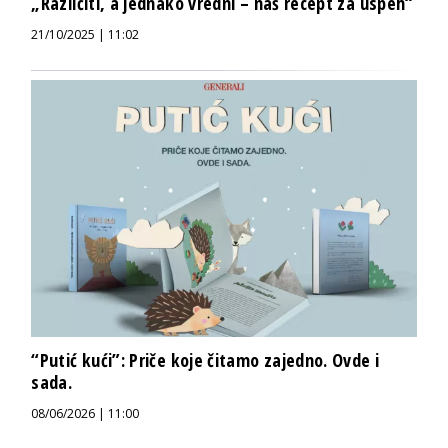
„Različiti, a jednako vredni – naš recept za uspeh“
21/10/2025 | 11:02
“Putić kući”: Priče koje čitamo zajedno. Ovde i
sada.
08/06/2026 | 11:00