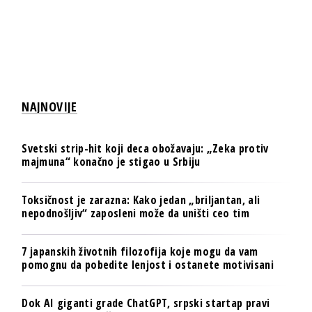
NAJNOVIJE
Svetski strip-hit koji deca obožavaju: „Zeka protiv
majmuna“ konačno je stigao u Srbiju
Toksičnost je zarazna: Kako jedan „briljantan, ali
nepodnošljiv“ zaposleni može da uništi ceo tim
7 japanskih životnih filozofija koje mogu da vam
pomognu da pobedite lenjost i ostanete motivisani
Dok AI giganti grade ChatGPT, srpski startap pravi