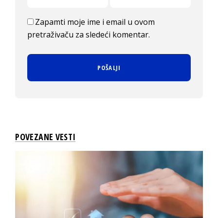
Zapamti moje ime i email u ovom
pretraživaču za sledeći komentar.
POVEZANE VESTI