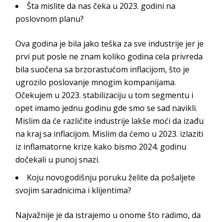
Šta mislite da nas čeka u 2023. godini na
poslovnom planu?
Ova godina je bila jako teška za sve industrije jer je
prvi put posle ne znam koliko godina cela privreda
bila suočena sa brzorastućom inflacijom, što je
ugrozilo poslovanje mnogim kompanijama.
Očekujem u 2023. stabilizaciju u tom segmentu i
opet imamo jednu godinu gde smo se sad navikli.
Mislim da će različite industrije lakše moći da izađu
na kraj sa inflacijom. Mislim da ćemo u 2023. izlaziti
iz inflamatorne krize kako bismo 2024. godinu
dočekali u punoj snazi.
Koju novogodišnju poruku želite da pošaljete
svojim saradnicima i klijentima?
Najvažnije je da istrajemo u onome što radimo, da