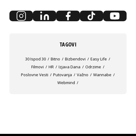
TAGOVI
30 Ispod 30
Bitno
Bizbendovi
Easy Life
Filmovi
HR
Izjava Dana
Odrzime
Poslovne Vesti
Putovanja
Važno
Wannabe
Webmind