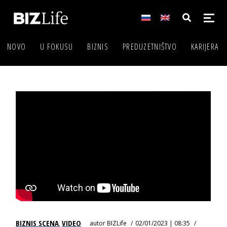
NOVO
U FOKUSU
BIZNIS
PREDUZETNIŠTVO
KARIJERA
BIZNIS SCENA
VIDEO
autor
BIZLife
02/01/2023 | 08:35
,