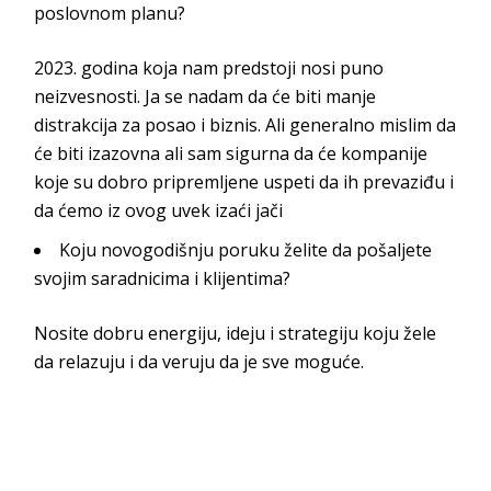
poslovnom planu?
2023. godina koja nam predstoji nosi puno
neizvesnosti. Ja se nadam da će biti manje
distrakcija za posao i biznis. Ali generalno mislim da
će biti izazovna ali sam sigurna da će kompanije
koje su dobro pripremljene uspeti da ih prevaziđu i
da ćemo iz ovog uvek izaći jači
Koju novogodišnju poruku želite da pošaljete
svojim saradnicima i klijentima?
Nosite dobru energiju, ideju i strategiju koju žele
da relazuju i da veruju da je sve moguće.