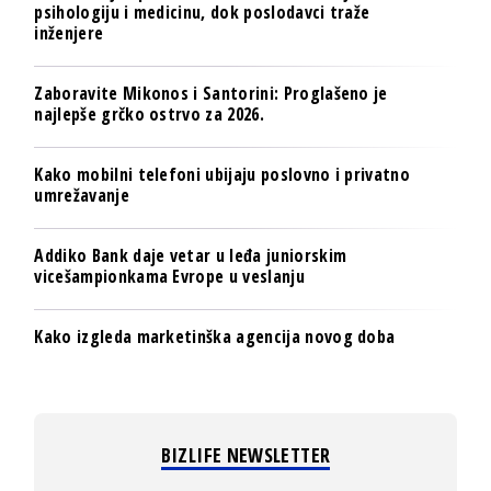
psihologiju i medicinu, dok poslodavci traže
inženjere
Zaboravite Mikonos i Santorini: Proglašeno je
najlepše grčko ostrvo za 2026.
Kako mobilni telefoni ubijaju poslovno i privatno
umrežavanje
Addiko Bank daje vetar u leđa juniorskim
vicešampionkama Evrope u veslanju
Kako izgleda marketinška agencija novog doba
BIZLIFE NEWSLETTER