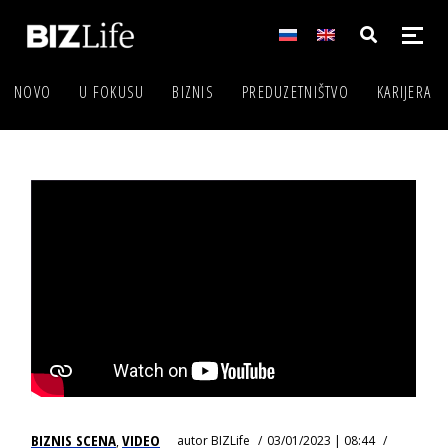
NOVO
U FOKUSU
BIZNIS
PREDUZETNIŠTVO
KARIJERA
BIZNIS SCENA
VIDEO
autor
BIZLife
03/01/2023 | 08:44
,