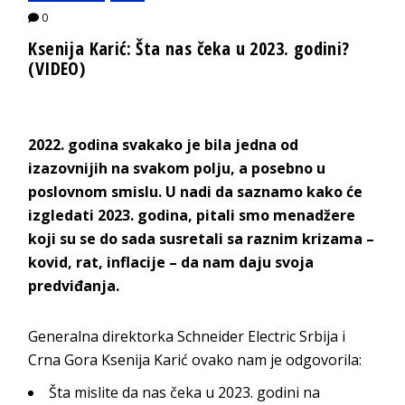
0
Ksenija Karić: Šta nas čeka u 2023. godini?
(VIDEO)
2022.
godina svakako je bila jedna od
izazovnijih na svakom polju, a posebno u
poslovnom smislu. U nadi da saznamo kako će
izgledati 2023. godina, pitali smo menadžere
koji su se do sada susretali sa raznim krizama –
kovid, rat, inflacije – da nam daju svoja
predviđanja.
Generalna direktorka Schneider Electric Srbija i
Crna Gora Ksenija Karić ovako nam je odgovorila:
Šta mislite da nas čeka u 2023. godini na