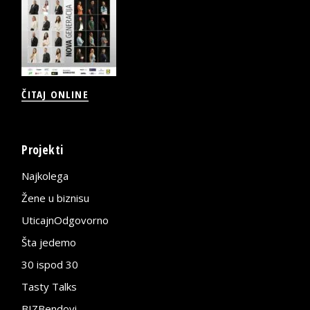
ČITAJ ONLINE
Projekti
Najkolega
Žene u biznisu
UticajnOdgovorno
Šta jedemo
30 ispod 30
Tasty Talks
BIZBendovi