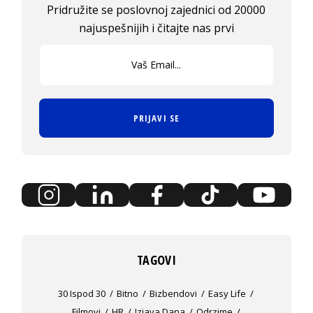
Pridružite se poslovnoj zajednici od 20000
najuspešnijih i čitajte nas prvi
PRIJAVI SE
TAGOVI
30 Ispod 30
Bitno
Bizbendovi
Easy Life
Filmovi
HR
Izjava Dana
Odrzime