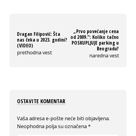
„Prvo povećanje cena
Dragan Filipović: Šta
od 2009.“: Koliko tačno
nas čeka u 2023. godini?
POSKUPLJUJE parking u
(VIDEO)
Beogradu?
prethodna vest
naredna vest
OSTAVITE KOMENTAR
Vaša adresa e-pošte neće biti objavljena.
Neophodna polja su označena
*