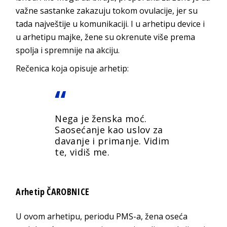
važne sastanke zakazuju tokom ovulacije, jer su
tada najveštije u komunikaciji. I u arhetipu device i
u arhetipu majke, žene su okrenute više prema
spolja i spremnije na akciju.
Rečenica koja opisuje arhetip:
Nega je ženska moć.
Saosećanje kao uslov za
davanje i primanje. Vidim
te, vidiš me.
Arhetip ČAROBNICE
U ovom arhetipu, periodu PMS-a, žena oseća