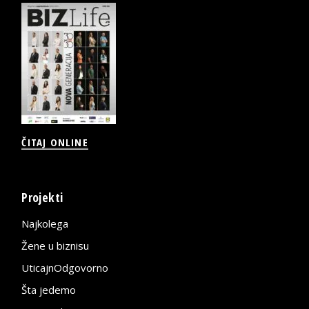
ČITAJ ONLINE
Projekti
Najkolega
Žene u biznisu
UticajnOdgovorno
Šta jedemo