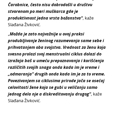
Čarobnice, često nisu dobrodošli u društvu
stvorenom po meri muškarca gde je
produktivnost jedna vrsta božanstva“
, kaže
Slađana Živković.
„
Možda je zato najvažnije u ovoj praksi
produbljivanje ženinog razumevanja same sebe i
prihvatanjem oba svojstva. Vrednost za ženu koja
svesno prolazi svoj menstrualni ciklus dolazi do
izražaja baš u umeću prepoznavanja i korišćenja
različitih svojih snaga onda kada im je vreme i
„odmaranja“ drugih onda kada im je za to vreme.
Povezivanjem sa ciklusima prirode jača se osećaj
celovitosti žene koja se gubi u veličanju samo
jednog dela nje a diskreditovanju drugog“
, kaže
Slađana Živković.