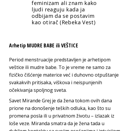
feminizam ali znam kako
ljudi reaguju kada ja
odbijam da se postavim
kao otirač (Rebeka Vest)
Arhetip MUDRE BABE ili VEŠTICE
Period menstruacije predstavljen je arhetipom
veštice ili mudre babe. To je vreme ne samo za
fizičko čišćenje materice već i duhovno otpuštanje
svakakvih pritisaka, viškova i neispunjenih
očekivanja spoljnog sveta.
Savet Mirande Grej je da žena tokom ovih dana
prione na donošenje teških odluka, kao što su
promena posla ili u privatnom životu – izlazak iz
loše veze. Miranda smatra da je žena tada u
dubljem kontaktu sa svojim osećanjima i intuicijom