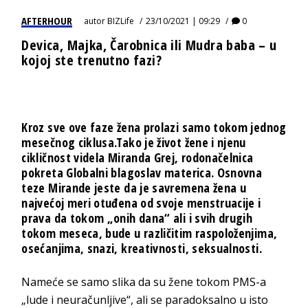
AFTERHOUR
autor
BIZLife
23/10/2021 | 09:29
0
Devica, Majka, Čarobnica ili Mudra baba – u
kojoj ste trenutno fazi?
Kroz sve ove faze žena prolazi samo tokom jednog
mesečnog ciklusa.Tako je život žene i njenu
cikličnost videla Miranda Grej, rodonačelnica
pokreta Globalni blagoslav materica. Osnovna
teze Mirande jeste da je savremena žena u
najvećoj meri otuđena od svoje menstruacije i
prava da tokom „onih dana“ ali i svih drugih
tokom meseca, bude u različitim raspoloženjima,
osećanjima, snazi, kreativnosti, seksualnosti.
Nameće se samo slika da su žene tokom PMS-a
„lude i neuračunljive“, ali se paradoksalno u isto