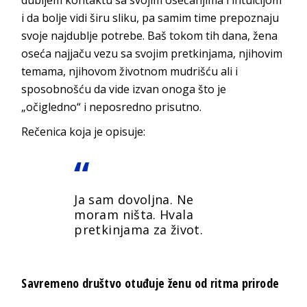
i da bolje vidi širu sliku, pa samim time prepoznaju
svoje najdublje potrebe. Baš tokom tih dana, žena
oseća najjaču vezu sa svojim pretkinjama, njihovim
temama, njihovom životnom mudrišću ali i
sposobnošću da vide izvan onoga što je
„očigledno“ i neposredno prisutno.
Rečenica koja je opisuje:
Ja sam dovoljna. Ne
moram ništa. Hvala
pretkinjama za život.
Savremeno društvo otuđuje ženu od ritma prirode