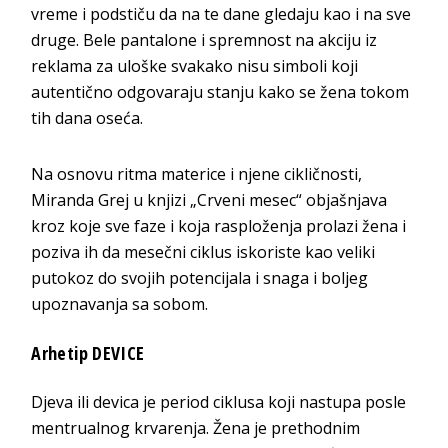
vreme i podstiču da na te dane gledaju kao i na sve
druge. Bele pantalone i spremnost na akciju iz
reklama za uloške svakako nisu simboli koji
autentično odgovaraju stanju kako se žena tokom
tih dana oseća.
Na osnovu ritma materice i njene cikličnosti,
Miranda Grej u knjizi „Crveni mesec“ objašnjava
kroz koje sve faze i koja rasploženja prolazi žena i
poziva ih da mesečni ciklus iskoriste kao veliki
putokoz do svojih potencijala i snaga i boljeg
upoznavanja sa sobom.
Arhetip DEVICE
Djeva ili devica je period ciklusa koji nastupa posle
mentrualnog krvarenja. Žena je prethodnim