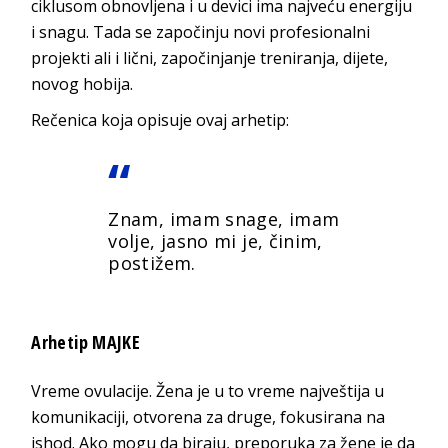
ciklusom obnovljena i u devici ima najveću energiju
i snagu. Tada se započinju novi profesionalni
projekti ali i lični, započinjanje treniranja, dijete,
novog hobija.
Rečenica koja opisuje ovaj arhetip:
Znam, imam snage, imam
volje, jasno mi je, činim,
postižem.
Arhetip MAJKE
Vreme ovulacije. Žena je u to vreme najveštija u
komunikaciji, otvorena za druge, fokusirana na
ishod. Ako mogu da biraju, preporuka za žene je da