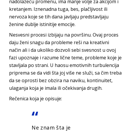
nadolazeću promenu, ima manje volje za akcijom i
kretanjem. Iznenadna tuga, bes, plačljivost ili
nervoza koje se tih dana javljaju predstavljaju
ženine dublje istinitije emocije.
Nesvesni procesi izbijaju na površinu. Ovaj proces
daju ženi snagu da probleme reši na kreativni
način ali i da ukoliko dozvoli sebi svesnost u ovoj
fazi upoznaje i razume lične teme, probleme koje je
stavljala po strani. U haosu emotivnih turbulencija
priprema se da vidi šta joj više ne služi, sa čim treba
da se oprosti bez obzira na naviku, kontinuitet,
ulaganja koja je imala ili očekivanja drugih.
Rečenica koja je opisuje:
Ne znam šta je