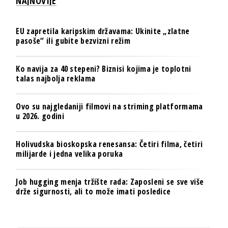
NAJNOVIJE
EU zapretila karipskim državama: Ukinite „zlatne
pasoše“ ili gubite bezvizni režim
Ko navija za 40 stepeni? Biznisi kojima je toplotni
talas najbolja reklama
Ovo su najgledaniji filmovi na striming platformama
u 2026. godini
Holivudska bioskopska renesansa: Četiri filma, četiri
milijarde i jedna velika poruka
Job hugging menja tržište rada: Zaposleni se sve više
drže sigurnosti, ali to može imati posledice