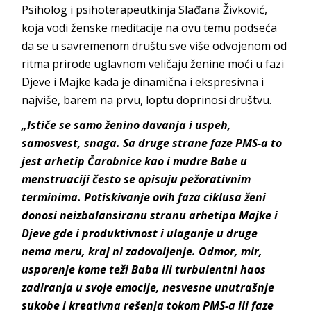
Psiholog i psihoterapeutkinja Slađana Živković,
koja vodi ženske meditacije na ovu temu podseća
da se u savremenom društu sve više odvojenom od
ritma prirode uglavnom veličaju ženine moći u fazi
Djeve i Majke kada je dinamična i ekspresivna i
najviše, barem na prvu, loptu doprinosi društvu.
„Ističe se samo ženino davanja i uspeh,
samosvest, snaga. Sa druge strane faze PMS-a to
jest arhetip Čarobnice kao i mudre Babe u
menstruaciji često se opisuju pežorativnim
terminima. Potiskivanje ovih faza ciklusa ženi
donosi neizbalansiranu stranu arhetipa Majke i
Djeve gde i produktivnost i ulaganje u druge
nema meru, kraj ni zadovoljenje. Odmor, mir,
usporenje kome teži Baba ili turbulentni haos
zadiranja u svoje emocije, nesvesne unutrašnje
sukobe i kreativna rešenja tokom PMS-a ili faze