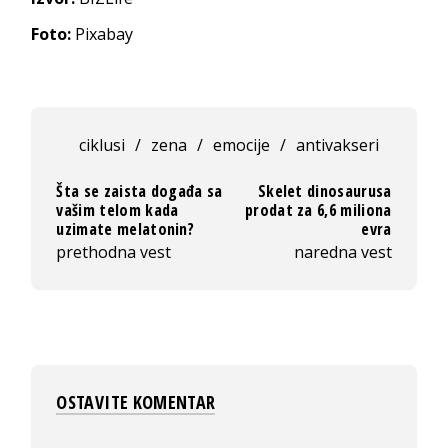
Foto:
Pixabay
ciklusi
/
zena
/
emocije
/
antivakseri
Šta se zaista događa sa
Skelet dinosaurusa
vašim telom kada
prodat za 6,6 miliona
uzimate melatonin?
evra
prethodna vest
naredna vest
OSTAVITE KOMENTAR