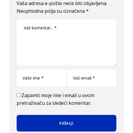
Vaša adresa e-pošte neće biti objavljena.
Neophodna polja su označena
*
Zapamti moje ime i email u ovom
pretraživaču za sledeći komentar.