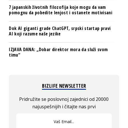
7 japanskih životnih filozofija koje mogu da vam
pomognu da pobedite lenjost i ostanete motivisani
Dok AI giganti grade ChatGPT, srpski startap pravi
AI koji razume naše jezike
IZJAVA DANA: „Dobar direktor mora da služi svom
timu“
BIZLIFE NEWSLETTER
Pridružite se poslovnoj zajednici od 20000
najuspešnijih i čitajte nas prvi