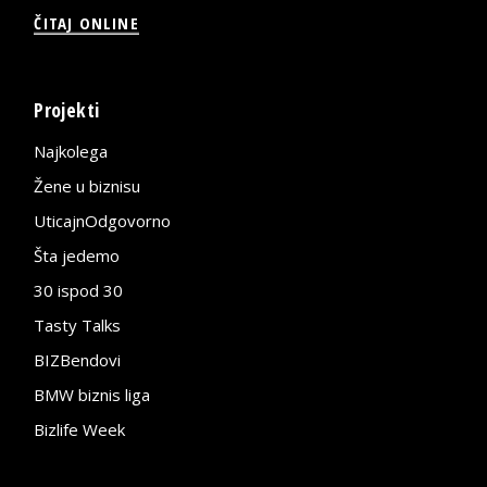
ČITAJ ONLINE
Projekti
Najkolega
Žene u biznisu
UticajnOdgovorno
Šta jedemo
30 ispod 30
Tasty Talks
BIZBendovi
BMW biznis liga
Bizlife Week