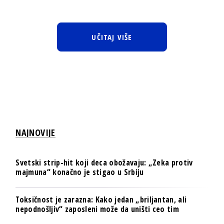
UČITAJ VIŠE
NAJNOVIJE
Svetski strip-hit koji deca obožavaju: „Zeka protiv
majmuna“ konačno je stigao u Srbiju
Toksičnost je zarazna: Kako jedan „briljantan, ali
nepodnošljiv“ zaposleni može da uništi ceo tim