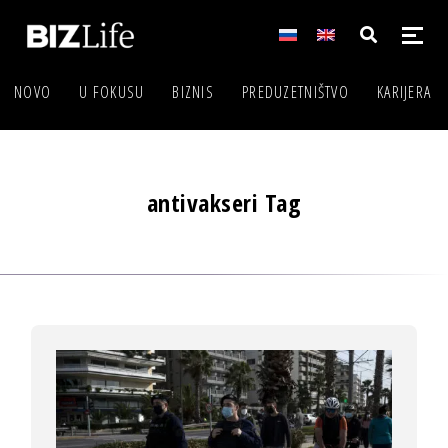
NOVO
U FOKUSU
BIZNIS
PREDUZETNIŠTVO
KARIJERA
antivakseri Tag