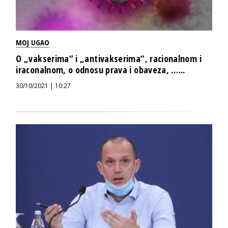
MOJ UGAO
O „vakserima“ i „antivakserima“, racionalnom i
iraconalnom, o odnosu prava i obaveza, …...
30/10/2021 | 10:27