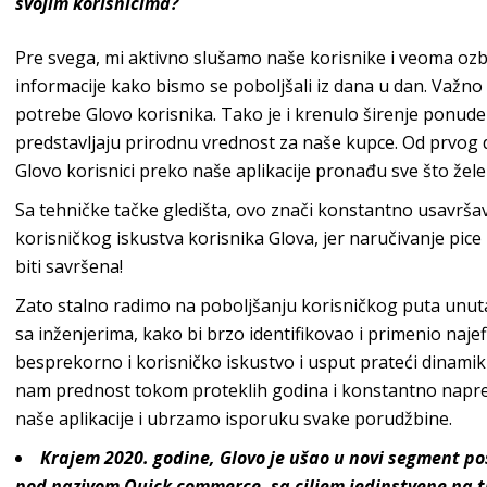
svojim korisnicima?
Pre svega, mi aktivno slušamo naše korisnike i veoma ozb
informacije kako bismo se poboljšali iz dana u dan. Važn
potrebe Glovo korisnika. Tako je i krenulo širenje ponud
predstavljaju prirodnu vrednost za naše kupce. Od prvog dan
Glovo korisnici preko naše aplikacije pronađu sve što žel
Sa tehničke tačke gledišta, ovo znači konstantno usavrša
korisničkog iskustva korisnika Glova, jer naručivanje pice 
biti savršena!
Zato stalno radimo na poboljšanju korisničkog puta unutar
sa inženjerima, kako bi brzo identifikovao i primenio najef
besprekorno i korisničko iskustvo i usput prateći dinamiku 
nam prednost tokom proteklih godina i konstantno napredu
naše aplikacije i ubrzamo isporuku svake porudžbine.
Krajem 2020. godine, Glovo je ušao u novi segment p
pod nazivom Quick commerce, sa ciljem jedinstvene na tr