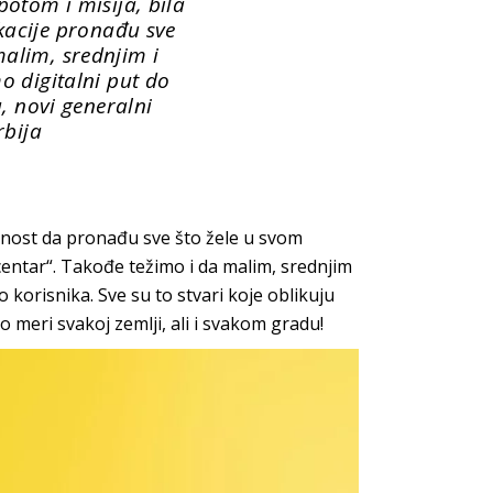
potom i misija, bila
kacije pronađu sve
malim, srednjim i
o digitalni put do
u, novi generalni
rbija
nost da pronađu sve što žele u svom
centar“. Takođe težimo i da malim, srednjim
 korisnika. Sve su to stvari koje oblikuju
 meri svakoj zemlji, ali i svakom gradu!