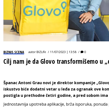
BIZNIS SCENA
autor
BIZLife
11/07/2023 | 13:58
0
Cilj nam je da Glovo transformišemo u „d
Španac Antoni Grau novi je direktor kompanije „Glovo
iskustvo biće dodatni vetar u leđa za ogranak ove kom
postigla u prethodne četiri godine, a pred sobom ima 
Jednostavnija upotreba aplikacije, brža isporuka, ponuda