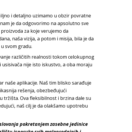
iljno i detaljno uzimamo u obzir povratne
o nam je da odgovorimo na apsolutno sve
e proizvoda za koje verujemo da
a, naša vizija, a potom i misija, bila je da
e u svom gradu.
vanje različitih realnosti tokom celokupnog
i usisivača nije isto iskustvo, a oba moraju
 naše aplikacije. Naš tim blisko sarađuje
ikasnija rešenja, obezbeđujući
tržišta. Ova fleksibilnost i brzina dale su
jući, naš cilj je da olakšamo upotrebu
oslovanja pokretanjem zasebne jedinice
žištu isporuke svih maloprodajnih i