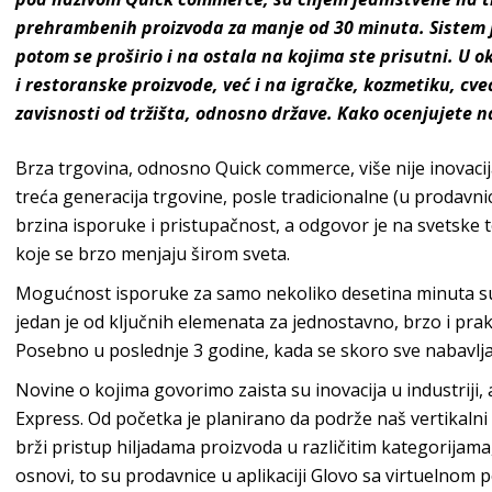
prehrambenih proizvoda za manje od 30 minuta. Sistem 
potom se proširio i na ostala na kojima ste prisutni. U 
i restoranske proizvode, već i na igračke, kozmetiku, cvec
zavisnosti od tržišta, odnosno države.
Kako ocenjujete na
Brza trgovina, odnosno Quick commerce, više nije inovacija i
treća generacija trgovine, posle tradicionalne (u prodavnic
brzina isporuke i pristupačnost, a odgovor je na svetske t
koje se brzo menjaju širom sveta.
Mogućnost isporuke za samo nekoliko desetina minuta suš
jedan je od ključnih elemenata za jednostavno, brzo i pra
Posebno u poslednje 3 godine, kada se skoro sve nabavlja
Novine o kojima govorimo zaista su inovacija u industriji,
Express. Od početka je planirano da podrže naš vertikaln
brži pristup hiljadama proizvoda u različitim kategorijam
osnovi, to su prodavnice u aplikaciji Glovo sa virtuelnom