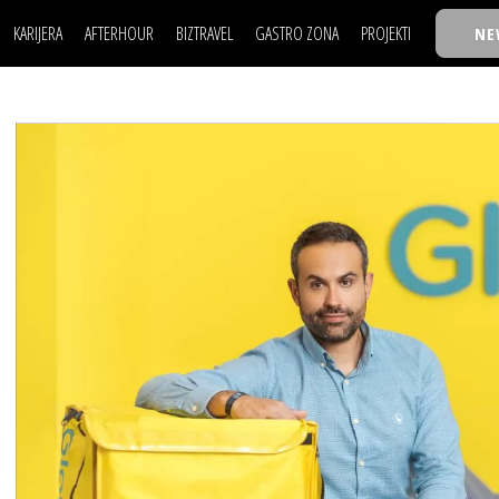
KARIJERA
AFTERHOUR
BIZTRAVEL
GASTRO ZONA
PROJEKTI
NE
POSAO
FILM I SCENA
NAJKOLEGA
LJUDI (HR)
KNJIGE
TASTY TALKS
POSAO
FILM I SCENA
NAJKOLEGA
JE
MOJ UGAO
AUTO SVET
30 ISPOD 30
LJUDI (HR)
KNJIGE
TASTY TALKS
USAVRŠAVANJE
STIL
BACK TO OFFIC
JE
MOJ UGAO
AUTO SVET
30 ISPOD 30
KNOW-HOW
WELLBEING
BIZBENDOVI
USAVRŠAVANJE
STIL
BACK TO OFFIC
BIZKOLEGIJUM
KNOW-HOW
WELLBEING
BIZBENDOVI
BMW BIZNIS LIG
BIZKOLEGIJUM
BIZLIFE WEEK
BMW BIZNIS LIG
IZJAVA GODINE
BIZLIFE WEEK
IZJAVA GODINE