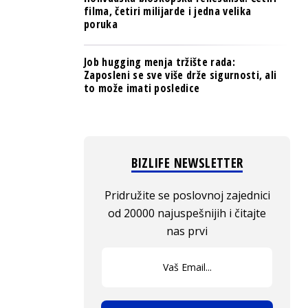
filma, četiri milijarde i jedna velika
poruka
Job hugging menja tržište rada:
Zaposleni se sve više drže sigurnosti, ali
to može imati posledice
BIZLIFE NEWSLETTER
Pridružite se poslovnoj zajednici
od 20000 najuspešnijih i čitajte
nas prvi