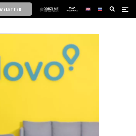
WSLETTER
E/SCHOOL
E/SCHOOL
A
A