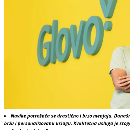
Navike potrošača se drastično i brzo menjaju. Današnj
bržu i personalizovanu uslugu. Kvalitetna usluga je stog