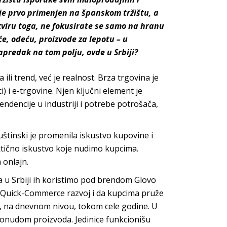
je
prvo primenjen na španskom tržištu,
a
okviru toga, ne fokusirate se samo na hranu
́e, odeću, proizvode za lepotu – u
predak na tom polju, ovde u Srbiji?
li trend, već je realnost. Brza trgovina je
i) i e-trgovine. Njen ključni element je
endencije u industriji i potrebe potrošača,
tinski je promenila iskustvo kupovine i
ktično iskustvo koje nudimo kupcima.
 onlajn.
 a u Srbiji ih koristimo pod brendom Glovo
i Quick-Commerce razvoj i da kupcima pruže
a, na dnevnom nivou, tokom cele godine. U
 ponudom proizvoda. Jedinice funkcionišu