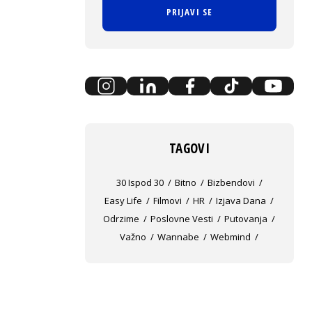
PRIJAVI SE
TAGOVI
30 Ispod 30
Bitno
Bizbendovi
Easy Life
Filmovi
HR
Izjava Dana
Odrzime
Poslovne Vesti
Putovanja
Važno
Wannabe
Webmind