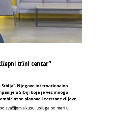
žepni tržni centar”
 Srbija”. Njegovo internacionalno
panije u Srbiji koja je već mnogo
ambiciozne planove i zacrtane ciljeve.
 po svačijem ukusu, usluga po meri u