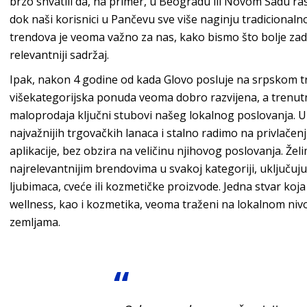
brzo shvatili da, na primer, u Beogradu ili Novom Sadu ra
dok naši korisnici u Pančevu sve više naginju tradicionalno
trendova je veoma važno za nas, kako bismo što bolje zado
relevantniji sadržaj.
Ipak, nakon 4 godine od kada Glovo posluje na srpskom tr
višekategorijska ponuda veoma dobro razvijena, a trenutn
maloprodaja ključni stubovi našeg lokalnog poslovanja. U
najvažnijih trgovačkih lanaca i stalno radimo na privlačenj
aplikacije, bez obzira na veličinu njihovog poslovanja. Že
najrelevantnijim brendovima u svakoj kategoriji, uključujuc
ljubimaca, cveće ili kozmetičke proizvode. Jedna stvar koja 
wellness, kao i kozmetika, veoma traženi na lokalnom ni
zemljama.