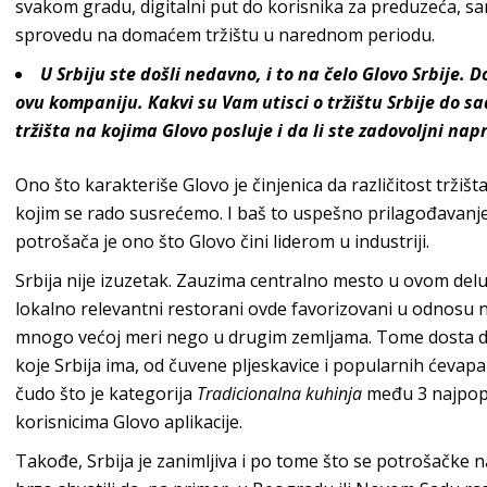
svakom gradu, digitalni put do korisnika za preduzeća, sa
sprovedu na domaćem tržištu u narednom periodu.
U Srbiju ste došli nedavno, i to na čelo Glovo Srbije. D
ovu kompaniju. Kakvi su Vam utisci o tržištu Srbije do sa
tržišta na kojima Glovo posluje i da li ste zadovoljni n
Ono što karakteriše Glovo je činjenica da različitost trži
kojim se rado susrećemo. I baš to uspešno prilagođavan
potrošača je ono što Glovo čini liderom u industriji.
Srbija nije izuzetak. Zauzima centralno mesto u ovom delu
lokalno relevantni restorani ovde favorizovani u odnosu na
mnogo većoj meri nego u drugim zemljama. Tome dosta 
koje Srbija ima, od čuvene pljeskavice i popularnih ćevapa 
čudo što je kategorija
Tradicionalna kuhinja
među 3 najpopu
korisnicima Glovo aplikacije.
Takođe, Srbija je zanimljiva i po tome što se potrošačke 