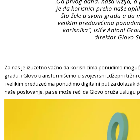
„Od prvog dana, naša vizija, a 
je da korisnici preko naše
apli
što žele u svom gradu a da 
velikim preduzećima ponudim
korisnika”, isiče Antoni Gra
direktor Glovo S
Za nas je izuzetno važno da korisnicima ponudimo moguć
gradu, i Glovo transformišemo u svojevrsni „džepni tržni 
i velikim preduzećima ponudimo digitalni put za dolazak do
naše poslovanje, pa se može reći da Glovo pruža uslugu po