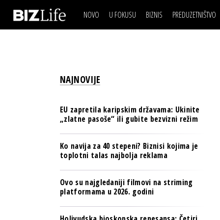
NOVO
U FOKUSU
BIZNIS
PREDUZETNIŠTVO
IZJAVA DANA
BIZNIS SCENA
VIDEO
REAL ESTATE
IZJAVA DANA
BIZNIS SCENA
BREND I KOMUNIKACI
VIDEO
REAL ESTATE
ESG & ENERGY
NAJNOVIJE
BREND I KOMUNIKACI
BANKE
ESG & ENERGY
OSIGURANJE
EU zapretila karipskim državama: Ukinite
BANKE
„zlatne pasoše“ ili gubite bezvizni režim
TECH I AI
OSIGURANJE
BIZNIS & SPORT
Ko navija za 40 stepeni? Biznisi kojima je
TECH I AI
toplotni talas najbolja reklama
PULS REGIONA
BIZNIS & SPORT
NOVO NA RAFU
Ovo su najgledaniji filmovi na striming
PULS REGIONA
platformama u 2026. godini
NOVO NA RAFU
Holivudska bioskopska renesansa: Četiri