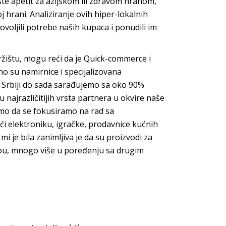
ste apetit za azijskom ili zdravom hranom,
j hrani. Analiziranje ovih hiper-lokalnih
voljili potrebe naših kupaca i ponudili im
žištu, mogu reći da je Quick-commerce i
o su namirnice i specijalizovana
 Srbiji do sada sarađujemo sa oko 90%
u najrazličitijih vrsta partnera u okvire naše
limo da se fokusiramo na rad sa
́i elektroniku, igračke, prodavnice kućnih
mi je bila zanimljiva je da su proizvodi za
vou, mnogo više u poređenju sa drugim