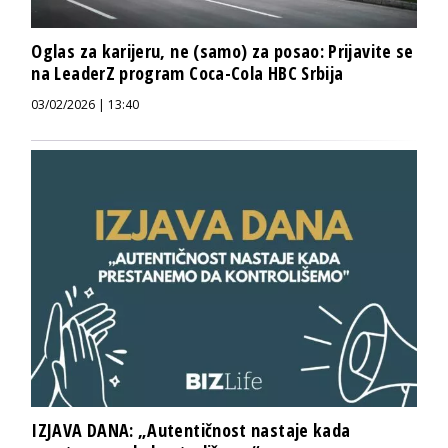
Oglas za karijeru, ne (samo) za posao: Prijavite se
na LeaderZ program Coca-Cola HBC Srbija
03/02/2026 | 13:40
IZJAVA DANA: „Autentičnost nastaje kada