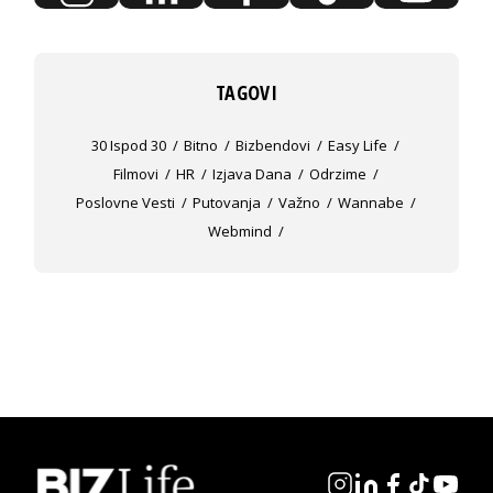
TAGOVI
30 Ispod 30
Bitno
Bizbendovi
Easy Life
Filmovi
HR
Izjava Dana
Odrzime
Poslovne Vesti
Putovanja
Važno
Wannabe
Webmind