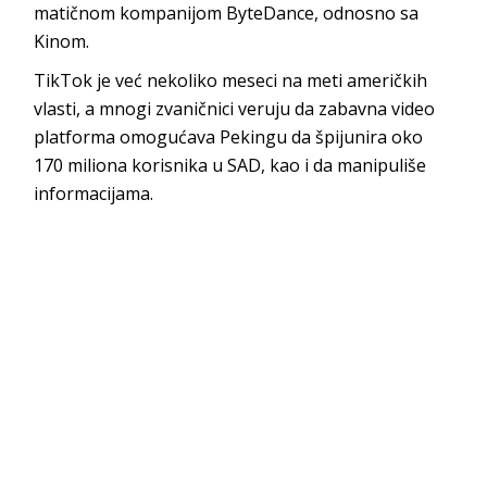
matičnom kompanijom ByteDance, odnosno sa
Kinom.
TikTok je već nekoliko meseci na meti američkih
vlasti, a mnogi zvaničnici veruju da zabavna video
platforma omogućava Pekingu da špijunira oko
170 miliona korisnika u SAD, kao i da manipuliše
informacijama.