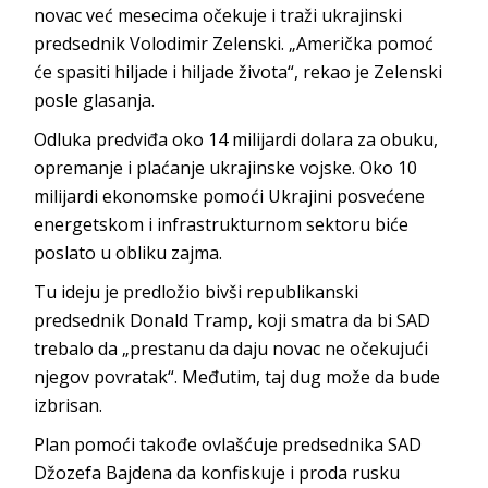
novac već mesecima očekuje i traži ukrajinski
predsednik Volodimir Zelenski. „Američka pomoć
će spasiti hiljade i hiljade života“, rekao je Zelenski
posle glasanja.
Odluka predviđa oko 14 milijardi dolara za obuku,
opremanje i plaćanje ukrajinske vojske. Oko 10
milijardi ekonomske pomoći Ukrajini posvećene
energetskom i infrastrukturnom sektoru biće
poslato u obliku zajma.
Tu ideju je predložio bivši republikanski
predsednik Donald Tramp, koji smatra da bi SAD
trebalo da „prestanu da daju novac ne očekujući
njegov povratak“. Međutim, taj dug može da bude
izbrisan.
Plan pomoći takođe ovlašćuje predsednika SAD
Džozefa Bajdena da konfiskuje i proda rusku