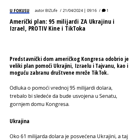
U FOKUSU
autor
BIZLife
21/04/2024 | 09:16
1
Američki plan: 95 milijardi ZA Ukrajinu i
Izrael, PROTIV Kine i TikToka
Predstavnički dom američkog Kongresa odobrio je
veliki plan pomoći Ukrajini, Izraelu i Tajvanu, kao i
moguću zabranu društvene mreže TikTok.
Odluka o pomoći vrednoj 95 milijardi dolara,
trebalo bi sledeće da bude usvojena u Senatu,
gornjem domu Kongresa.
Ukrajina
Oko 61 milijarda dolara je posvećena Ukrajini, a taj