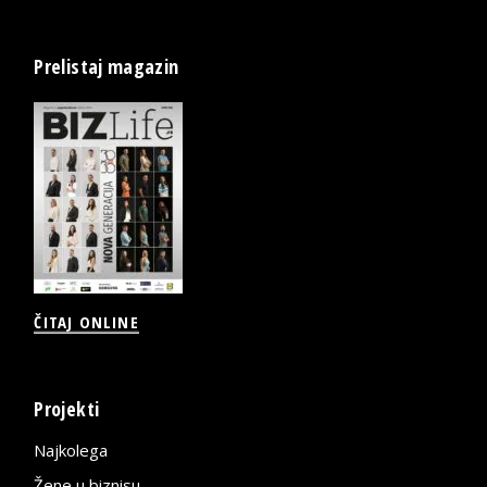
Prelistaj magazin
ČITAJ ONLINE
Projekti
Najkolega
Žene u biznisu