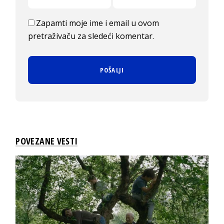
Zapamti moje ime i email u ovom
pretraživaču za sledeći komentar.
POVEZANE VESTI