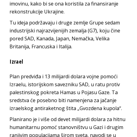
imovinu, kako bi se ona koristila za finansiranje
rekonstrukcije Ukrajine.
Tu ideja podržavaju i druge zemlje Grupe sedam
industrijski najrazvijenijih zemalja (G7), koju čine
pored SAD, Kanada, Japan, Nemačka, Velika
Britanija, Francuska i Italija.
Izrael
Plan predviđa i 13 milijardi dolara vojne pomoći
Izraelu, istorijskom savezniku SAD, u ratu protiv
palestinskog pokreta Hamas u Pojasu Gaze. Ta
sredstva će posebno biti namenjena za jačanje
izraelskog antiraketnog štita „Gvozdena kupola“.
Planirano je i više od devet milijardi dolara za hitnu
humanitarnu pomoć stanovništvu u Gazi i drugim
ranjivim populacijama širom sveta, navodi se u