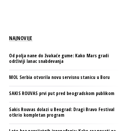
NAJNOVIJE
Od polja nane do žvakaće gume: Kako Mars gradi
održiviji lanac snabdevanja
MOL Serbia otvorila novu servisnu stanicu u Boru
SAKIS ROUVAS prvi put pred beogradskom publikom
Sakis Rouvas dolazi u Beograd: Dragi Bravo Festival
otkrio kompletan program
Leto bez neprijatnih iznenađenja: Kako reagovati na