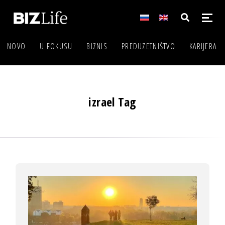
NOVO
U FOKUSU
BIZNIS
PREDUZETNIŠTVO
KARIJERA
izrael Tag