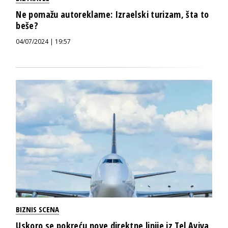
Ne pomažu autoreklame: Izraelski turizam, šta to
beše?
04/07/2024 | 19:57
BIZNIS SCENA
Uskoro se pokreću nove direktne linije iz Tel Aviva