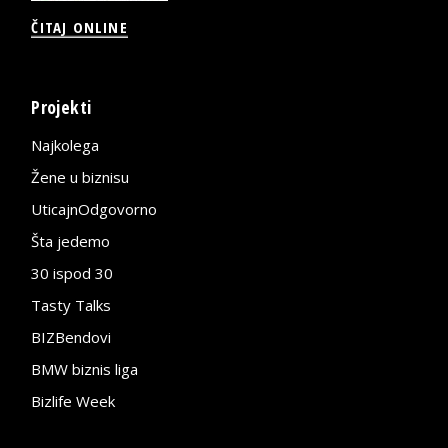
ČITAJ ONLINE
Projekti
Najkolega
Žene u biznisu
UticajnOdgovorno
Šta jedemo
30 ispod 30
Tasty Talks
BIZBendovi
BMW biznis liga
Bizlife Week