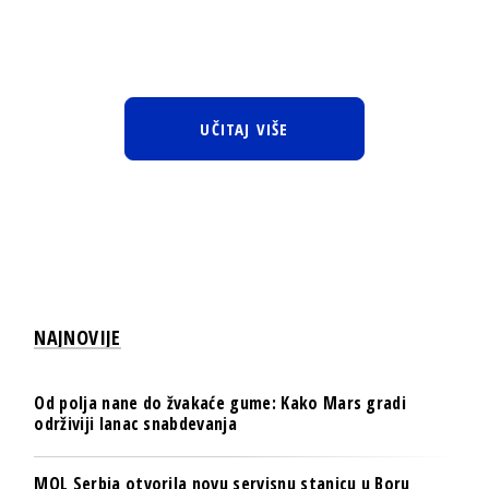
UČITAJ VIŠE
NAJNOVIJE
Od polja nane do žvakaće gume: Kako Mars gradi
održiviji lanac snabdevanja
MOL Serbia otvorila novu servisnu stanicu u Boru