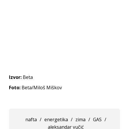
Izvor:
Beta
Foto:
Beta/Miloš Miškov
nafta
/
energetika
/
zima
/
GAS
/
aleksandar vučić