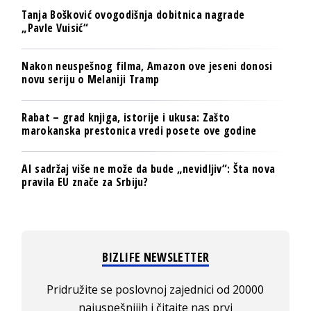
Tanja Bošković ovogodišnja dobitnica nagrade
„Pavle Vuisić“
Nakon neuspešnog filma, Amazon ove jeseni donosi
novu seriju o Melaniji Tramp
Rabat – grad knjiga, istorije i ukusa: Zašto
marokanska prestonica vredi posete ove godine
AI sadržaj više ne može da bude „nevidljiv“: Šta nova
pravila EU znače za Srbiju?
BIZLIFE NEWSLETTER
Pridružite se poslovnoj zajednici od 20000
najuspešnijih i čitajte nas prvi