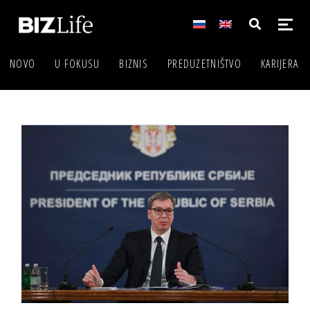
NOVO
U FOKUSU
BIZNIS
PREDUZETNIŠTVO
KARIJERA