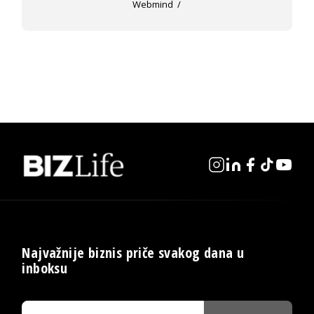
Webmind
Najvažnije biznis priče svakog dana u
inboksu