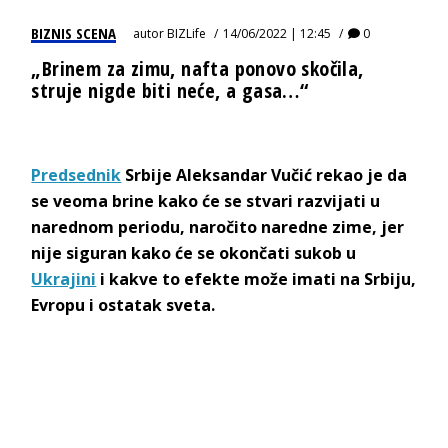
BIZNIS SCENA
autor
BIZLife
14/06/2022 | 12:45
0
„Brinem za zimu, nafta ponovo skočila,
struje nigde biti neće, a gasa…“
Predsednik
Srbije Aleksandar Vučić rekao je da
se veoma brine kako će se stvari razvijati u
narednom periodu, naročito naredne zime, jer
nije siguran kako će se okončati sukob u
Ukrajini
i kakve to efekte može imati na Srbiju,
Evropu i ostatak sveta.