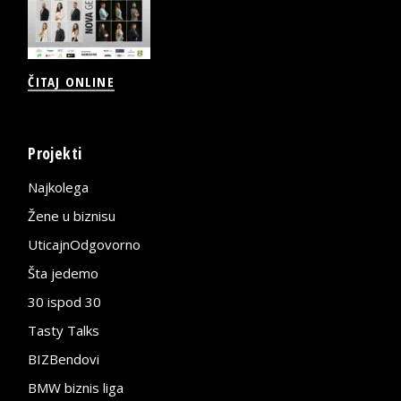
ČITAJ ONLINE
Projekti
Najkolega
Žene u biznisu
UticajnOdgovorno
Šta jedemo
30 ispod 30
Tasty Talks
BIZBendovi
BMW biznis liga