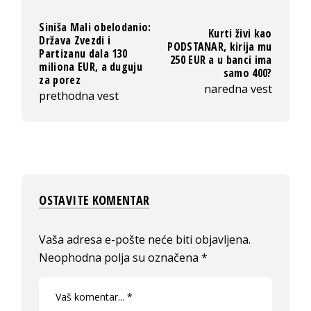
Siniša Mali obelodanio:
Kurti živi kao
Država Zvezdi i
PODSTANAR, kirija mu
Partizanu dala 130
250 EUR a u banci ima
miliona EUR, a duguju
samo 400?
za porez
naredna vest
prethodna vest
OSTAVITE KOMENTAR
Vaša adresa e-pošte neće biti objavljena.
Neophodna polja su označena
*