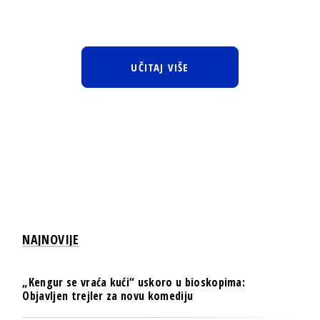
UČITAJ VIŠE
NAJNOVIJE
„Kengur se vraća kući“ uskoro u bioskopima:
Objavljen trejler za novu komediju