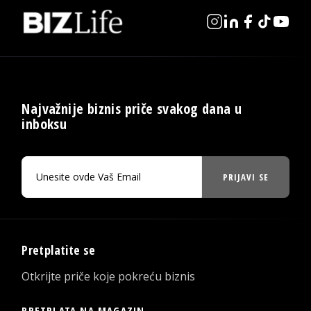
Najvažnije biznis priče svakog dana u
inboksu
PRIJAVI SE
Pretplatite se
Otkrijte priče koje pokreću biznis
PRETPLATA NA MAGAZIN