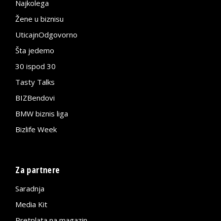
Najkolega
Žene u biznisu
UticajnOdgovorno
Šta jedemo
30 ispod 30
Tasty Talks
BIZBendovi
BMW biznis liga
Bizlife Week
Za partnere
Saradnja
Media Kit
Pretplata na magazin