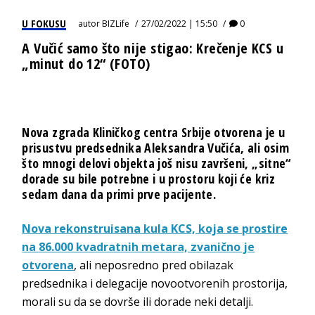
U FOKUSU
autor
BIZLife
27/02/2022 | 15:50
0
A Vučić samo što nije stigao: Krečenje KCS u
„minut do 12“ (FOTO)
Nova zgrada Kliničkog centra Srbije otvorena je u
prisustvu predsednika Aleksandra Vučića, ali osim
što mnogi delovi objekta još nisu završeni, „sitne“
dorade su bile potrebne i u prostoru koji će kriz
sedam dana da primi prve pacijente.
Nova rekonstruisana kula KCS, koja se prostire
na 86.000 kvadratnih metara, zvanično je
otvorena
, ali neposredno pred obilazak
predsednika i delegacije novootvorenih prostorija,
morali su da se dovrše ili dorade neki detalji.