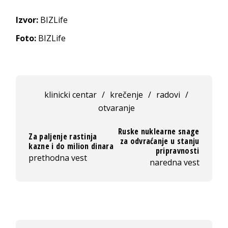
Izvor:
BIZLife
Foto:
BIZLife
klinicki centar
/
krečenje
/
radovi
/
otvaranje
Ruske nuklearne snage
Za paljenje rastinja
za odvraćanje u stanju
kazne i do milion dinara
pripravnosti
prethodna vest
naredna vest