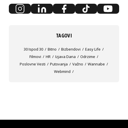
TAGOVI
30 Ispod 30
Bitno
Bizbendovi
Easy Life
Filmovi
HR
Izjava Dana
Odrzime
Poslovne Vesti
Putovanja
Važno
Wannabe
Webmind