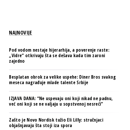
NAJNOVIJE
Pod vodom nestaje hijerarhija, a poverenje raste:
„Vidre“ otkrivaju šta se dešava kada tim zaroni
zajedno
Besplatan obrok za velike uspehe: Diner Bros svakog
meseca nagrađuje mlade talente Srbije
IZJAVA DANA: “Ne uspevaju oni koji nikad ne padnu,
već oni koji se ne valjaju u sopstvenoj nesreći”
Zašto je Novo Nordisk tužio Eli Lilly: stručnjaci
objašnjavaju šta stoji iza spora