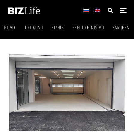
NOVO
U FOKUSU
BIZNIS
PREDUZETNIŠTVO
KARIJERA