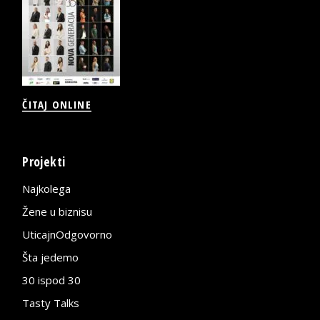
ČITAJ ONLINE
Projekti
Najkolega
Žene u biznisu
UticajnOdgovorno
Šta jedemo
30 ispod 30
Tasty Talks