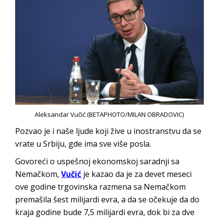
Aleksandar Vučić (BETAPHOTO/MILAN OBRADOVIC)
Pozvao je i naše ljude koji žive u inostranstvu da se
vrate u Srbiju, gde ima sve više posla.
Govoreći o uspešnoj ekonomskoj saradnji sa
Nemačkom,
Vučić
je kazao da je za devet meseci
ove godine trgovinska razmena sa Nemačkom
premašila šest milijardi evra, a da se očekuje da do
kraja godine bude 7,5 milijardi evra, dok bi za dve