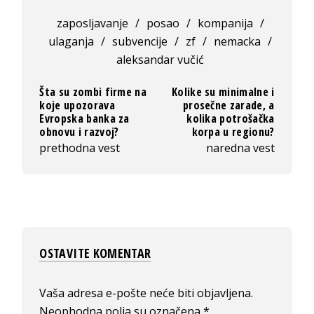
zaposljavanje
/
posao
/
kompanija
/
ulaganja
/
subvencije
/
zf
/
nemacka
/
aleksandar vučić
Šta su zombi firme na
Kolike su minimalne i
koje upozorava
prosečne zarade, a
Evropska banka za
kolika potrošačka
obnovu i razvoj?
korpa u regionu?
prethodna vest
naredna vest
OSTAVITE KOMENTAR
Vaša adresa e-pošte neće biti objavljena.
Neophodna polja su označena
*