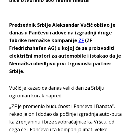
Predsednik Srbije Aleksandar Vučić obišao je
danas u Pančevu radove na izgradnji druge
fabrike nemačke kompanije
ZF
(ZF
Friedrichshafen AG) u kojoj će se proizvoditi
električni motori za automobile i istakao da je
Nemačka ubedljivo prvi trgovinski partner
Srbije.
Vučić je kazao da danas veliki dan za Srbiju i
ogroman korak napred.
„ZF je promenio budućnost i Pančeva i Banata“,
rekao je on i dodao da počinje izgradnja auto-puta
ka Zrenjaninu i brze saobraćajnice ka Vršcu, od
čega će i Pančevo i ta kompanija imati velike