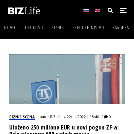
NOVO
U FOKUSU
BIZNIS
PREDUZETNIŠTVO
KARIJERA
BIZNIS SCENA
autor
BIZLife
22/11/2022 | 15:40
0
Uloženo 250 miliona EUR u novi pogon ZF-a:
Biće otvoreno 600 radnih mesta