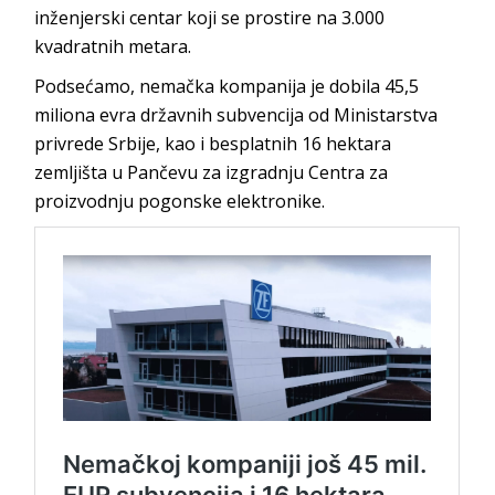
inženjerski centar koji se prostire na 3.000
kvadratnih metara.
Podsećamo, nemačka kompanija je dobila 45,5
miliona evra državnih subvencija od Ministarstva
privrede Srbije, kao i besplatnih 16 hektara
zemljišta u Pančevu za izgradnju Centra za
proizvodnju pogonske elektronike.