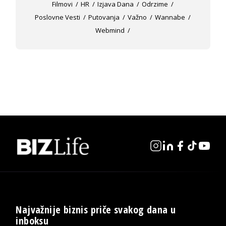
Filmovi
HR
Izjava Dana
Odrzime
Poslovne Vesti
Putovanja
Važno
Wannabe
Webmind
Najvažnije biznis priče svakog dana u
inboksu