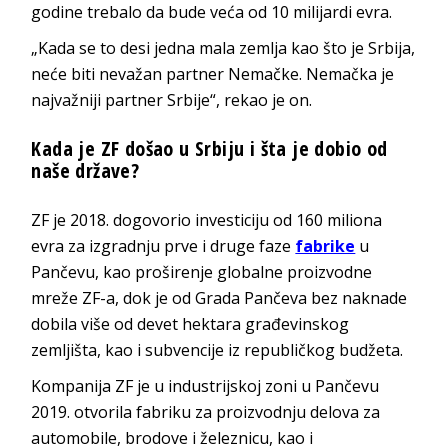
godine trebalo da bude veća od 10 milijardi evra.
„Kada se to desi jedna mala zemlja kao što je Srbija,
neće biti nevažan partner Nemačke. Nemačka je
najvažniji partner Srbije“, rekao je on.
Kada je ZF došao u Srbiju i šta je dobio od
naše države?
ZF je 2018. dogovorio investiciju od 160 miliona
evra za izgradnju prve i druge faze
fabrike
u
Pančevu, kao proširenje globalne proizvodne
mreže ZF-a, dok je od Grada Pančeva bez naknade
dobila više od devet hektara građevinskog
zemljišta, kao i subvencije iz republičkog budžeta.
Kompanija ZF je u industrijskoj zoni u Pančevu
2019. otvorila fabriku za proizvodnju delova za
automobile, brodove i železnicu, kao i