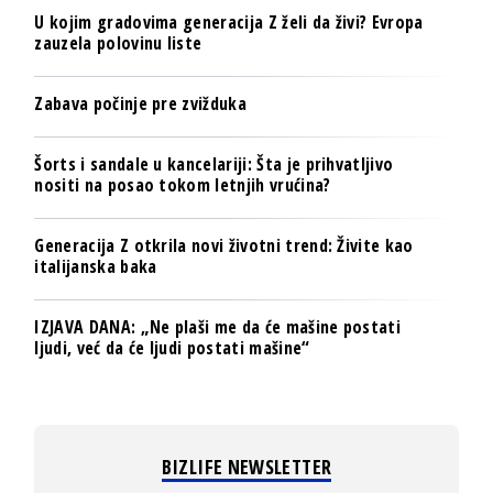
U kojim gradovima generacija Z želi da živi? Evropa
zauzela polovinu liste
Zabava počinje pre zvižduka
Šorts i sandale u kancelariji: Šta je prihvatljivo
nositi na posao tokom letnjih vrućina?
Generacija Z otkrila novi životni trend: Živite kao
italijanska baka
IZJAVA DANA: „Ne plaši me da će mašine postati
ljudi, već da će ljudi postati mašine“
BIZLIFE NEWSLETTER