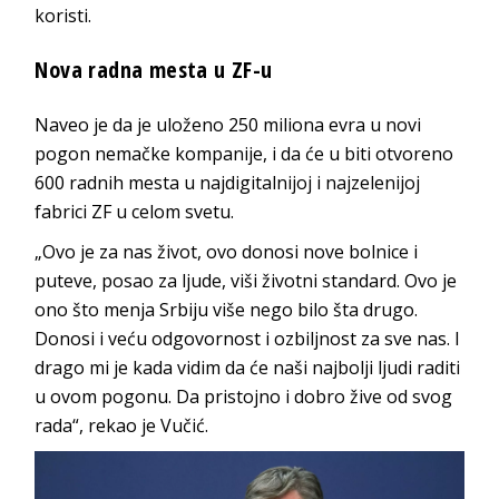
koristi.
Nova radna mesta u ZF-u
Naveo je da je uloženo 250 miliona evra u novi
pogon nemačke kompanije, i da će u biti otvoreno
600 radnih mesta u najdigitalnijoj i najzelenijoj
fabrici ZF u celom svetu.
„Ovo je za nas život, ovo donosi nove bolnice i
puteve, posao za ljude, viši životni standard. Ovo je
ono što menja Srbiju više nego bilo šta drugo.
Donosi i veću odgovornost i ozbiljnost za sve nas. I
drago mi je kada vidim da će naši najbolji ljudi raditi
u ovom pogonu. Da pristojno i dobro žive od svog
rada“, rekao je Vučić.