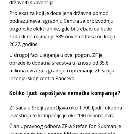
državnih subvencija.
Projekat za koji je dodeljena državna pomoć
podrazumeva izgradnju Centra za proizvodnju
pogonske elektronike, gde bi trebalo da bude
zaposleno najmanje 589 novih radnika od kraja
2027. godine.
U drugoj fazi ulaganja u ovaj pogon, ZF je
opredelio dodatna sredstva u iznosu od 35,6
miliona evra za izgradnju i opremanje ZF Srbija
inženjerskog centra Pančevo.
Koliko ljudi zapošljava nemačka kompanija?
ZF sada u Srbiji zapošljava oko 1.700 ljudi i ukupna
investicija te kompanije je oko 190 miliona evra.
Član Upravnog odbora ZF-a Štefan fon Šukman je