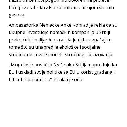
kazao da će novi pogon biti otvoren na proleće i
biće prva fabrika ZF-a sa nultom emisijom štetnih
gasova.
Ambasadorka Nemačke Anke Konrad je rekla da su
ukupne investucije namačkih kompanija u Srbiji
preko četiri milijarde evra i da je njihov značaj i u
tome što su unapredile ekološke i socijalne
strandarde i uvele modele stručnog obrazovanja.
„Moguće je postići još više ako Srbija napreduje ka
EU i uskladi svoje politike sa EU u korist građana i
bilatelarnih odnosa“, istakla je ona.